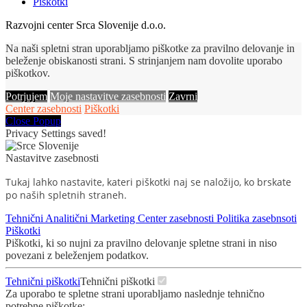
Piškotki
Razvojni center Srca Slovenije d.o.o.
Na naši spletni stran uporabljamo piškotke za pravilno delovanje in
beleženje obiskanosti strani. S strinjanjem nam dovolite uporabo
piškotkov.
Potrjujem
Moje nastavitve zasebnosti
Zavrni
Center zasebnosti
Piškotki
Close Popup
Privacy Settings saved!
Nastavitve zasebnosti
Tukaj lahko nastavite, kateri piškotki naj se naložijo, ko brskate
po naših spletnih straneh.
Tehnični
Analitični
Marketing
Center zasebnosti
Politika zasebnsoti
Piškotki
Piškotki, ki so nujni za pravilno delovanje spletne strani in niso
povezani z beleženjem podatkov.
Tehnični piškotki
Tehnični piškotki
Za uporabo te spletne strani uporabljamo naslednje tehnično
potrebne piškotke: