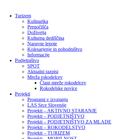
Preskoči
na
Turizem
vsebino
Kulinarika
Prenočišča
Doživetja
Kulturna dediščina
Naravne lepote
Kolesarjenje in pohodništvo
Informacije
Podjetništvo
SPOT
Aktualni razpisi
Mreža rokodelcev
Člani mreže rokodelcev
Rokodelske novice
Projekti
Programi v izvajanju
LAS Srce Slovenije
Projekti – AKTIVNO STARANJE
Projekti – PODJETNIŠTVO
Projekti – PODJETNIŠTVO ZA MLADE
Projekti – ROKODELSTVO
Projekti – TURIZEM
Projekti – MOBILNOST