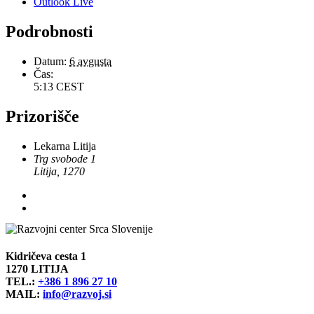
Outlook Live
Podrobnosti
Datum:
6 avgusta
Čas:
5:13
CEST
Prizorišče
Lekarna Litija
Trg svobode 1
Litija
,
1270
Kidričeva cesta 1
1270 LITIJA
TEL.:
+386 1 896 27 10
MAIL:
info@razvoj.si