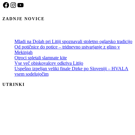
Facebook
Instagram
YouTube
ZADNJE NOVICE
Mladi na Dolah pri Litiji spoznavali stoletno oglarsko tradicijo
Od potičnice do potice – tridnevno ustvarjanje z glino v
Mekinjah
Otroci spletali slamnate kite
Vse več obiskovalcev odkriva Litijo
Uspešno izpeljan veliki finale Dirke po Sloveniji – HVALA
vsem sodelujočim
UTRINKI