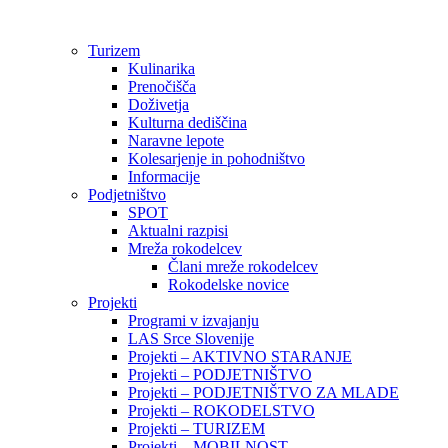
Preskoči
na
Turizem
vsebino
Kulinarika
Prenočišča
Doživetja
Kulturna dediščina
Naravne lepote
Kolesarjenje in pohodništvo
Informacije
Podjetništvo
SPOT
Aktualni razpisi
Mreža rokodelcev
Člani mreže rokodelcev
Rokodelske novice
Projekti
Programi v izvajanju
LAS Srce Slovenije
Projekti – AKTIVNO STARANJE
Projekti – PODJETNIŠTVO
Projekti – PODJETNIŠTVO ZA MLADE
Projekti – ROKODELSTVO
Projekti – TURIZEM
Projekti – MOBILNOST