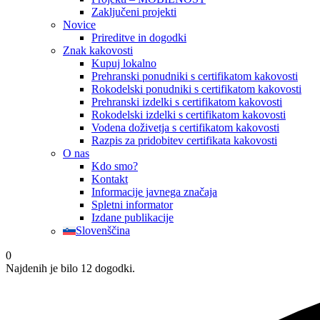
Zaključeni projekti
Novice
Prireditve in dogodki
Znak kakovosti
Kupuj lokalno
Prehranski ponudniki s certifikatom kakovosti
Rokodelski ponudniki s certifikatom kakovosti
Prehranski izdelki s certifikatom kakovosti
Rokodelski izdelki s certifikatom kakovosti
Vodena doživetja s certifikatom kakovosti
Razpis za pridobitev certifikata kakovosti
O nas
Kdo smo?
Kontakt
Informacije javnega značaja
Spletni informator
Izdane publikacije
Slovenščina
0
Najdenih je bilo 12 dogodki.