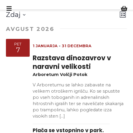
P
r
D
P
D
Zdaj
S
e
o
I
e
o
s
o
AVGUST 2026
z
z
k
g
n
g
g
b
o
a
o
e
PET
m
č
1 JANUARJA
-
31 DECEMBRA
o
7
l
r
d
i
Razstava dinozavrov v
i
n
d
e
e
naravni velikosti
t
a
k
e
d
k
v
Arboretum Volčji Potok
d
P
s
V Arboretumu se lahko zabavate na
i
i
a
e
o
velikem otroškem igrišču. Ko se spustite
t
b
N
po vseh toboganih in adrenalinskih
g
u
i
hitrostnih igralih ter se naveličate skakanja
m
a
n
po trampolinu, lahko pogledate izza
l
.
visokih sten […]
o
e
v
Plača se vstopnino v park.
d