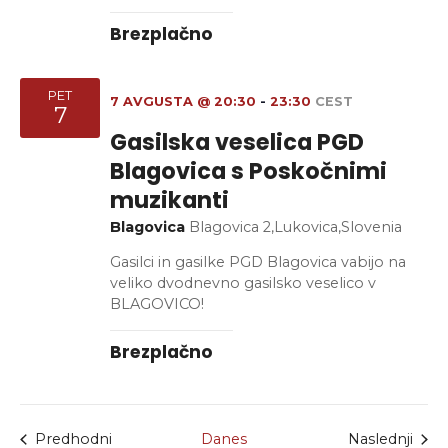
Brezplačno
PET
7 AVGUSTA @ 20:30
-
23:30
CEST
7
Gasilska veselica PGD
Blagovica s Poskočnimi
muzikanti
Blagovica
Blagovica 2,Lukovica,Slovenia
Gasilci in gasilke PGD Blagovica vabijo na
veliko dvodnevno gasilsko veselico v
BLAGOVICO!
Brezplačno
Dogodki
Dogo
Predhodni
Danes
Naslednji