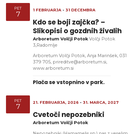
PET
1 FEBRUARJA
-
31 DECEMBRA
7
Kdo se boji zajčka? –
Slikopisi o gozdnih živalih
Arboretum Volčji Potok
Volčji Potok
3,Radomlje
Arboretum Volčji Potok, Anja Marinšek, 031
379 705, prireditve@arboretum.si,
www.arboretum.si
Plača se vstopnino v park.
PET
21. FEBRUARJA, 2026
-
31. MARCA, 2027
7
Cvetoči nepozebniki
Arboretum Volčji Potok
Nepozebniki (Hamamelis sp.) nas z veselim