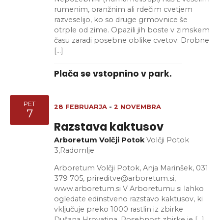
rumenim, oranžnim ali rdečim cvetjem
razveselijo, ko so druge grmovnice še
otrple od zime. Opazili jih boste v zimskem
času zaradi posebne oblike cvetov. Drobne
[…]
Plača se vstopnino v park.
PET
28 FEBRUARJA
-
2 NOVEMBRA
7
Razstava kaktusov
Arboretum Volčji Potok
Volčji Potok
3,Radomlje
Arboretum Volčji Potok, Anja Marinšek, 031
379 705, prireditve@arboretum.si,
www.arboretum.si V Arboretumu si lahko
ogledate edinstveno razstavo kaktusov, ki
vključuje preko 1000 rastlin iz zbirke
Dušana Hrovatina. Posebnost zbirke je […]