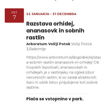
i
i
g
PET
N
22 JANUARJA
-
31 DECEMBRA
7
a
a
Razstava orhidej,
ananasovk in sobnih
v
c
rastlin
i
i
Arboretum Volčji Potok
Volčji Potok
g
3,Radomlje
j
a
https://www.arboretum.si/dogodek/razstav
a
c
a-sobnih-rastlin-ananasovk-in-orhidej/ Ob
tropskih lepoticah, ananasovkah in
i
orhidejah, je v rastlinjaku na ogled izbor
j
necvetočih rastlin, ki so zaradi atraktivnih
barv in oblik listov priljubljene kot sobne
e
rastline.
Plača se vstopnino v park.