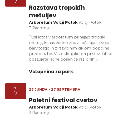
7
Razstava tropskih
metuljev
Arboretum Volčji Potok
Volčji Potok
3,Radomlje
Tudi letos v arboretum prihajajo tropski
metulji, ki nas vedno znova očarajo s svojo
barvitostjo in z razvojnim ciklom popolne
preobrazbe. V steklenjaku pri pristavi lahko
opazujete lačne gosenice različnih […]
Vstopnina za park.
PET
27 JUNIJA
-
27 SEPTEMBRA
7
Poletni festival cvetov
Arboretum Volčji Potok
Volčji Potok
3,Radomlje