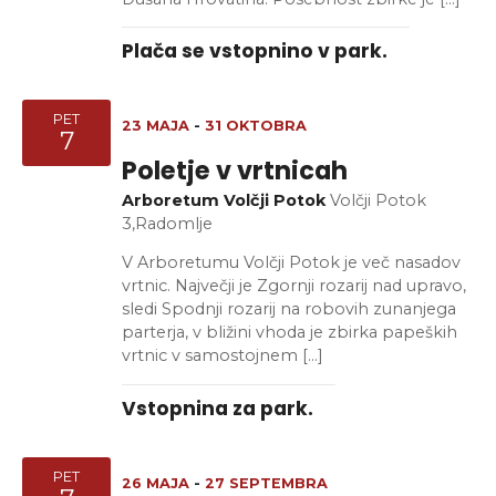
Plača se vstopnino v park.
PET
23 MAJA
-
31 OKTOBRA
7
Poletje v vrtnicah
Arboretum Volčji Potok
Volčji Potok
3,Radomlje
V Arboretumu Volčji Potok je več nasadov
vrtnic. Največji je Zgornji rozarij nad upravo,
sledi Spodnji rozarij na robovih zunanjega
parterja, v bližini vhoda je zbirka papeških
vrtnic v samostojnem […]
Vstopnina za park.
PET
26 MAJA
-
27 SEPTEMBRA