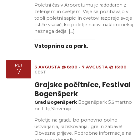
Poletni čas v Arboretumu je radodaren z
zelenjem in cvetjem. Veje se pozibavajo v
topli poletni sapici in cvetovi razprejo svoje
lističe vsakič, ko poletje naravi nakloni nekaj
nežnega dežja. […]
Vstopnina za park.
PET
3 AVGUSTA @ 8:00
-
7 AVGUSTA @ 16:00
7
CEST
Grajske počitnice, Festival
Bogenšperk
Grad Bogenšperk
Bogenšperk 5,Šmartno
pri Litiji,Slovenija
Poletje na gradu bo ponovno polno
ustvarjanja, raziskovanja, igre in zabave!
Obvezne prijave. Podrobne informacije na
povezavi dogodka.