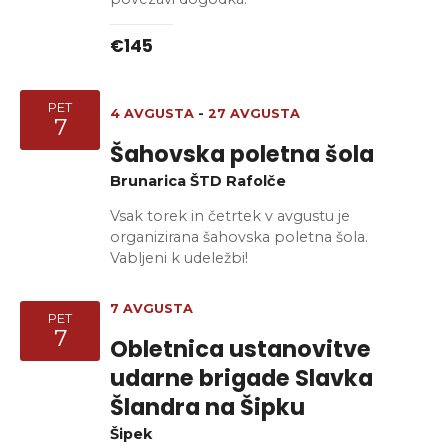
€145
PET
4 AVGUSTA
-
27 AVGUSTA
7
Šahovska poletna šola
Brunarica ŠTD Rafolče
Vsak torek in četrtek v avgustu je
organizirana šahovska poletna šola.
Vabljeni k udeležbi!
7 AVGUSTA
PET
7
Obletnica ustanovitve
udarne brigade Slavka
Šlandra na Šipku
Šipek