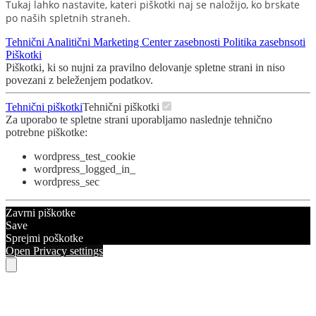
Tukaj lahko nastavite, kateri piškotki naj se naložijo, ko brskate
po naših spletnih straneh.
Tehnični
Analitični
Marketing
Center zasebnosti
Politika zasebnsoti
Piškotki
Piškotki, ki so nujni za pravilno delovanje spletne strani in niso
povezani z beleženjem podatkov.
Tehnični piškotki
Tehnični piškotki
Za uporabo te spletne strani uporabljamo naslednje tehnično
potrebne piškotke:
wordpress_test_cookie
wordpress_logged_in_
wordpress_sec
Zavrni piškotke
Save
Sprejmi poškotke
Open Privacy settings