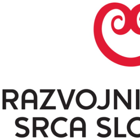
Preskoči
na
vsebino