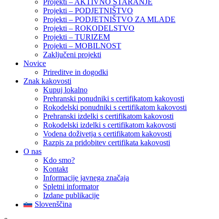
Projekti – AKTIVNO STARANJE
Projekti – PODJETNIŠTVO
Projekti – PODJETNIŠTVO ZA MLADE
Projekti – ROKODELSTVO
Projekti – TURIZEM
Projekti – MOBILNOST
Zaključeni projekti
Novice
Prireditve in dogodki
Znak kakovosti
Kupuj lokalno
Prehranski ponudniki s certifikatom kakovosti
Rokodelski ponudniki s certifikatom kakovosti
Prehranski izdelki s certifikatom kakovosti
Rokodelski izdelki s certifikatom kakovosti
Vodena doživetja s certifikatom kakovosti
Razpis za pridobitev certifikata kakovosti
O nas
Kdo smo?
Kontakt
Informacije javnega značaja
Spletni informator
Izdane publikacije
Slovenščina