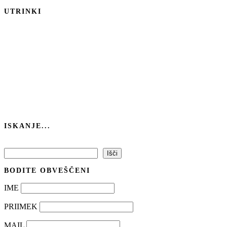
UTRINKI
ISKANJE...
Išči
Išči
BODITE OBVEŠČENI
IME
PRIIMEK
MAIL