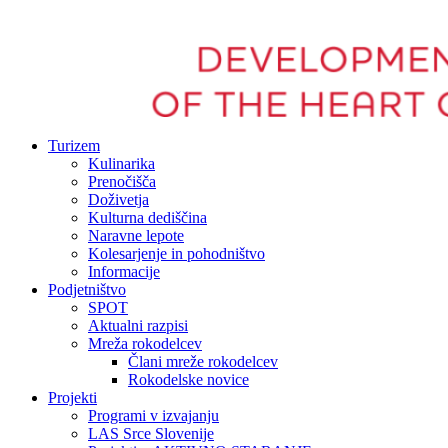
Turizem
Kulinarika
Prenočišča
Doživetja
Kulturna dediščina
Naravne lepote
Kolesarjenje in pohodništvo
Informacije
Podjetništvo
SPOT
Aktualni razpisi
Mreža rokodelcev
Člani mreže rokodelcev
Rokodelske novice
Projekti
Programi v izvajanju
LAS Srce Slovenije