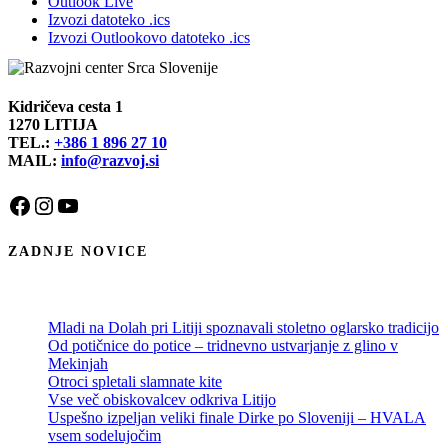
Outlook Live
Izvozi datoteko .ics
Izvozi Outlookovo datoteko .ics
Kidričeva cesta 1
1270 LITIJA
TEL.:
+386 1 896 27 10
MAIL:
info@razvoj.si
Facebook
Instagram
YouTube
ZADNJE NOVICE
Mladi na Dolah pri Litiji spoznavali stoletno oglarsko tradicijo
Od potičnice do potice – tridnevno ustvarjanje z glino v
Mekinjah
Otroci spletali slamnate kite
Vse več obiskovalcev odkriva Litijo
Uspešno izpeljan veliki finale Dirke po Sloveniji – HVALA
vsem sodelujočim