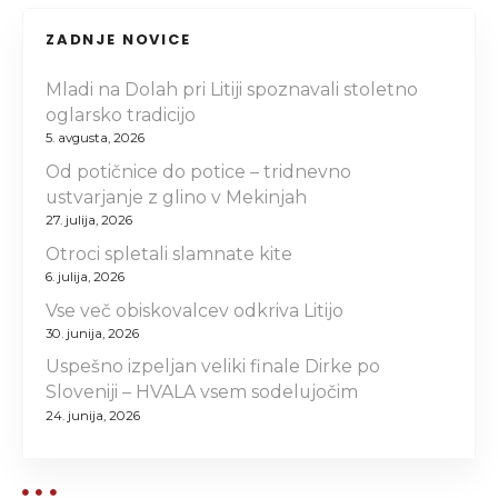
ZADNJE NOVICE
Mladi na Dolah pri Litiji spoznavali stoletno
oglarsko tradicijo
5. avgusta, 2026
Od potičnice do potice – tridnevno
ustvarjanje z glino v Mekinjah
27. julija, 2026
Otroci spletali slamnate kite
6. julija, 2026
Vse več obiskovalcev odkriva Litijo
30. junija, 2026
Uspešno izpeljan veliki finale Dirke po
Sloveniji – HVALA vsem sodelujočim
24. junija, 2026