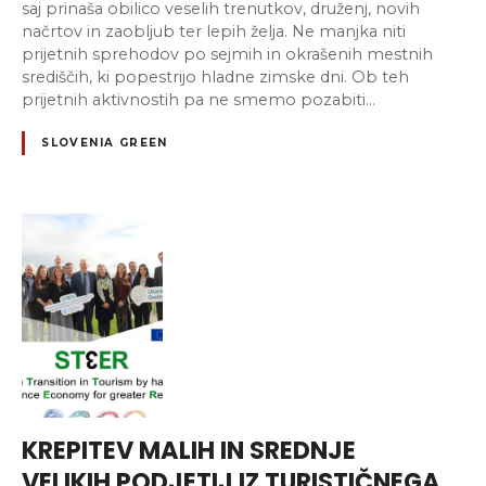
saj prinaša obilico veselih trenutkov, druženj, novih
načrtov in zaobljub ter lepih želja. Ne manjka niti
prijetnih sprehodov po sejmih in okrašenih mestnih
središčih, ki popestrijo hladne zimske dni. Ob teh
prijetnih aktivnostih pa ne smemo pozabiti…
SLOVENIA GREEN
KREPITEV MALIH IN SREDNJE
VELIKIH PODJETIJ IZ TURISTIČNEGA