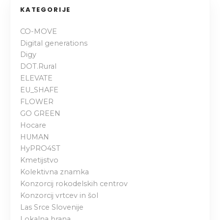
i
KATEGORIJE
g
CO-MOVE
Digital generations
a
Digy
DOT.Rural
c
ELEVATE
i
EU_SHAFE
FLOWER
j
GO GREEN
Hocare
a
HUMAN
HyPRO4ST
p
Kmetijstvo
o
Kolektivna znamka
Konzorcij rokodelskih centrov
o
Konzorcij vrtcev in šol
Las Srce Slovenije
b
Lokalna hrana