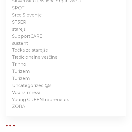
Slovenska turistična organizacija
SPOT
Srce Slovenije
ST3ER
starejši
SupportCARE
sustent
Točka za starejše
Tradicionalne veščine
Trinno
Turizem
Turizem
Uncategorized @sl
Vodna mreža
Young GREENtrepreneurs
ZORA