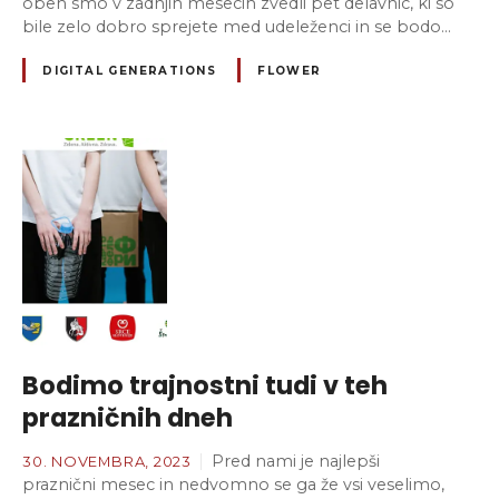
obeh smo v zadnjih mesecih zvedli pet delavnic, ki so
bile zelo dobro sprejete med udeleženci in se bodo…
DIGITAL GENERATIONS
FLOWER
Bodimo trajnostni tudi v teh
prazničnih dneh
Pred nami je najlepši
30. NOVEMBRA, 2023
praznični mesec in nedvomno se ga že vsi veselimo,