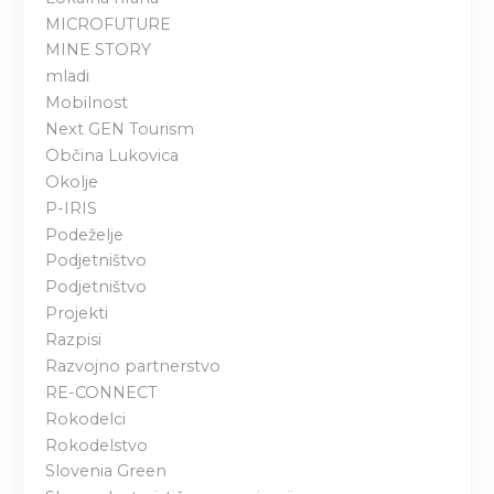
j
MICROFUTURE
MINE STORY
a
mladi
Mobilnost
v
Next GEN Tourism
Občina Lukovica
a
Okolje
h
P-IRIS
Podeželje
Podjetništvo
Podjetništvo
Projekti
Razpisi
Razvojno partnerstvo
RE-CONNECT
Rokodelci
Rokodelstvo
Slovenia Green