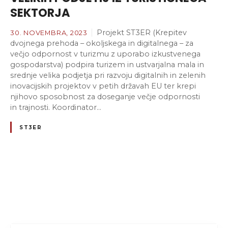
SEKTORJA
Projekt ST3ER (Krepitev
30. NOVEMBRA, 2023
dvojnega prehoda – okoljskega in digitalnega – za
večjo odpornost v turizmu z uporabo izkustvenega
gospodarstva) podpira turizem in ustvarjalna mala in
srednje velika podjetja pri razvoju digitalnih in zelenih
inovacijskih projektov v petih državah EU ter krepi
njihovo sposobnost za doseganje večje odpornosti
in trajnosti. Koordinator…
ST3ER
N
a
v