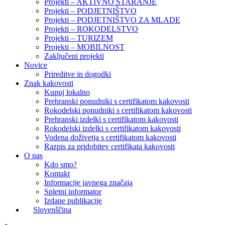
Projekti – AKTIVNO STARANJE
Projekti – PODJETNIŠTVO
Projekti – PODJETNIŠTVO ZA MLADE
Projekti – ROKODELSTVO
Projekti – TURIZEM
Projekti – MOBILNOST
Zaključeni projekti
Novice
Prireditve in dogodki
Znak kakovosti
Kupuj lokalno
Prehranski ponudniki s certifikatom kakovosti
Rokodelski ponudniki s certifikatom kakovosti
Prehranski izdelki s certifikatom kakovosti
Rokodelski izdelki s certifikatom kakovosti
Vodena doživetja s certifikatom kakovosti
Razpis za pridobitev certifikata kakovosti
O nas
Kdo smo?
Kontakt
Informacije javnega značaja
Spletni informator
Izdane publikacije
Slovenščina