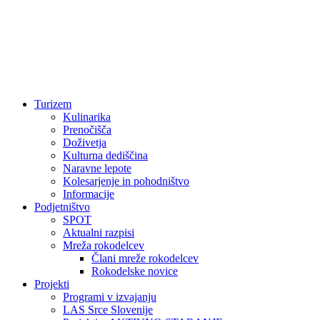
Turizem
Kulinarika
Prenočišča
Doživetja
Kulturna dediščina
Naravne lepote
Kolesarjenje in pohodništvo
Informacije
Podjetništvo
SPOT
Aktualni razpisi
Mreža rokodelcev
Člani mreže rokodelcev
Rokodelske novice
Projekti
Programi v izvajanju
LAS Srce Slovenije