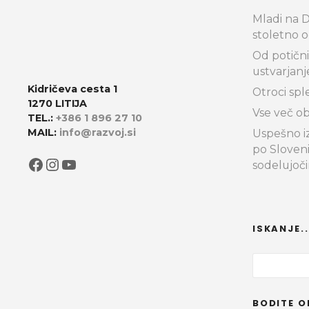
Mladi na Do
stoletno o
Od potični
ustvarjanj
Kidričeva cesta 1
Otroci spl
1270 LITIJA
Vse več ob
TEL.:
+386 1 896 27 10
MAIL:
info@razvoj.si
Uspešno iz
po Sloven
Facebook
Instagram
YouTube
sodelujoč
ISKANJE..
I
š
č
BODITE O
i