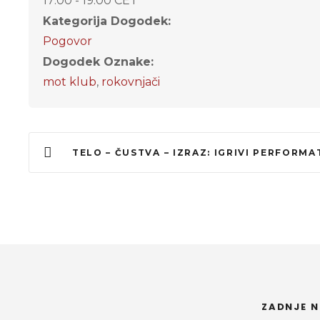
17:00 - 19:00
CET
Kategorija Dogodek:
Pogovor
Dogodek Oznake:
mot klub
,
rokovnjači
TELO – ČUSTVA – IZRAZ: IGRIVI PERFORM
ZADNJE N