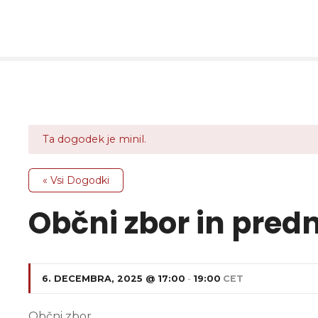
P
r
e
s
k
o
č
i
Ta dogodek je minil.
n
a
v
« Vsi Dogodki
s
Občni zbor in pred
e
b
i
n
o
6. DECEMBRA, 2025 @ 17:00
-
19:00
CET
Občni zbor.