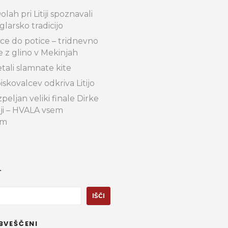
lah pri Litiji spoznavali
glarsko tradicijo
ce do potice – tridnevno
e z glino v Mekinjah
etali slamnate kite
iskovalcev odkriva Litijo
peljan veliki finale Dirke
iji – HVALA vsem
im
.
IŠČI
BVEŠČENI