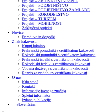
Projekti – AKTIVNO STARANJE
Projekti – PODJETNIŠTVO
Projekti – PODJETNIŠTVO ZA MLADE
Projekti – ROKODELSTVO
Projekti – TURIZEM
Projekti – MOBILNOST
Zaključeni projekti
Novice
Prireditve in dogodki
Znak kakovosti
Kupuj lokalno
Prehranski ponudniki s certifikatom kakovosti
Rokodelski ponudniki s certifikatom kakovosti
Prehranski izdelki s certifikatom kakovosti
Rokodelski izdelki s certifikatom kakovosti
Vodena doživetja s certifikatom kakovosti
Razpis za pridobitev certifikata kakovosti
O nas
Kdo smo?
Kontakt
Informacije javnega značaja
Spletni informator
Izdane publikacije
Slovenščina