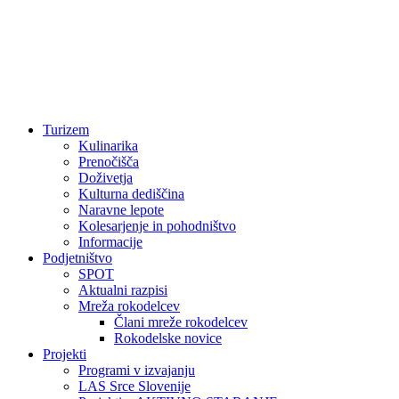
Turizem
Kulinarika
Prenočišča
Doživetja
Kulturna dediščina
Naravne lepote
Kolesarjenje in pohodništvo
Informacije
Podjetništvo
SPOT
Aktualni razpisi
Mreža rokodelcev
Člani mreže rokodelcev
Rokodelske novice
Projekti
Programi v izvajanju
LAS Srce Slovenije