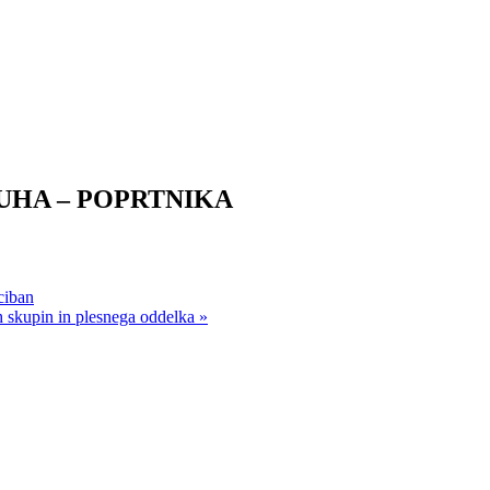
UHA – POPRTNIKA
ciban
h skupin in plesnega oddelka
»