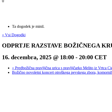
0
Ta dogodek je minil.
« Vsi Dogodki
ODPRTJE RAZSTAVE BOŽIČNEGA KR
16. decembra, 2025 @ 18:00
-
20:00
CET
«
Predbožična pravljična urica s pravljičarko Melito iz Vrtca Ci
Božično novoletni koncert otroškega pevskega zbora, komorni