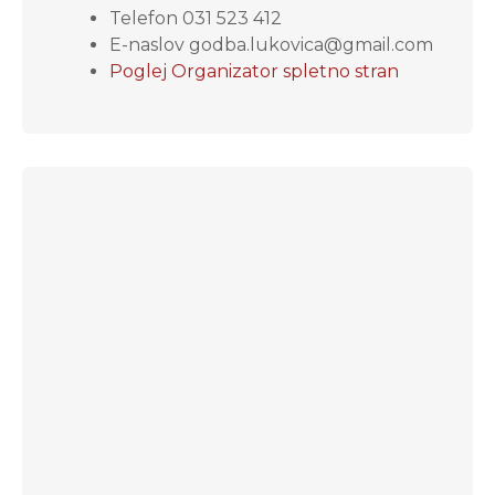
Telefon
031 523 412
E-naslov
godba.lukovica@gmail.com
Poglej Organizator spletno stran