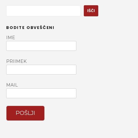
I
IŠČI
š
č
BODITE OBVEŠČENI
i
IME
PRIIMEK
MAIL
POŠLJI