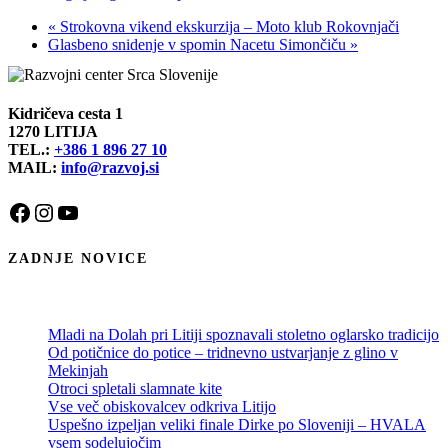
«
Strokovna vikend ekskurzija – Moto klub Rokovnjači
Glasbeno snidenje v spomin Nacetu Simončiču
»
Kidričeva cesta 1
1270 LITIJA
TEL.:
+386 1 896 27 10
MAIL:
info@razvoj.si
Facebook
Instagram
YouTube
ZADNJE NOVICE
Mladi na Dolah pri Litiji spoznavali stoletno oglarsko tradicijo
Od potičnice do potice – tridnevno ustvarjanje z glino v
Mekinjah
Otroci spletali slamnate kite
Vse več obiskovalcev odkriva Litijo
Uspešno izpeljan veliki finale Dirke po Sloveniji – HVALA
vsem sodelujočim