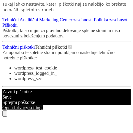
Tukaj lahko nastavite, kateri piškotki naj se naložijo, ko brskate
po naših spletnih straneh.
Tehnični
Analitični
Marketing
Center zasebnosti
Politika zasebnsoti
Piškotki
Piškotki, ki so nujni za pravilno delovanje spletne strani in niso
povezani z beleženjem podatkov.
Tehnični piškotki
Tehnični piškotki
Za uporabo te spletne strani uporabljamo naslednje tehnično
potrebne piškotke:
wordpress_test_cookie
wordpress_logged_in_
wordpress_sec
Zavrni piškotke
Save
Sprejmi poškotke
Open Privacy settings