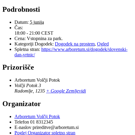
Podrobnosti
Datum:
5 junija
Čas:
18:00 - 21:00
CEST
Cena:
Vstopnina za park.
Kategoriji Dogodek:
Dogodek na prostem
,
Ogled
Spletna stran:
https://www.arboretum.si/dogodek/slovenski-
dan-vrtnic/
Prizorišče
Arboretum Volčji Potok
Volčji Potok 3
Radomlje
,
1235
+ Google Zemljevidi
Organizator
Arboretum Volčji Potok
Telefon
01 8312345
E-naslov
prireditve@arboretum.si
Poglej Organizator spletno stran