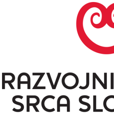
Preskoči
na
vsebino