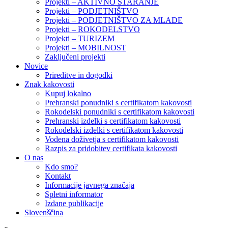
Projekti – AKTIVNO STARANJE
Projekti – PODJETNIŠTVO
Projekti – PODJETNIŠTVO ZA MLADE
Projekti – ROKODELSTVO
Projekti – TURIZEM
Projekti – MOBILNOST
Zaključeni projekti
Novice
Prireditve in dogodki
Znak kakovosti
Kupuj lokalno
Prehranski ponudniki s certifikatom kakovosti
Rokodelski ponudniki s certifikatom kakovosti
Prehranski izdelki s certifikatom kakovosti
Rokodelski izdelki s certifikatom kakovosti
Vodena doživetja s certifikatom kakovosti
Razpis za pridobitev certifikata kakovosti
O nas
Kdo smo?
Kontakt
Informacije javnega značaja
Spletni informator
Izdane publikacije
Slovenščina