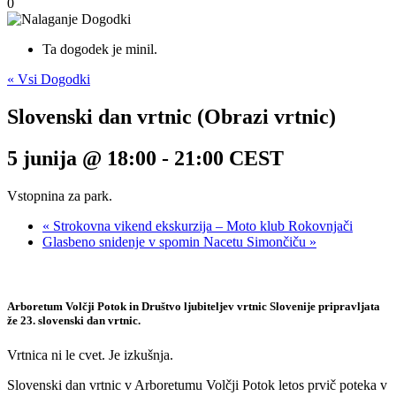
0
Ta dogodek je minil.
« Vsi Dogodki
Slovenski dan vrtnic (Obrazi vrtnic)
5 junija @ 18:00
-
21:00
CEST
Vstopnina za park.
«
Strokovna vikend ekskurzija – Moto klub Rokovnjači
Glasbeno snidenje v spomin Nacetu Simončiču
»
Arboretum Volčji Potok in Društvo ljubiteljev vrtnic Slovenije pripravljata
že 23. slovenski dan vrtnic.
Vrtnica ni le cvet. Je izkušnja.
Slovenski dan vrtnic v Arboretumu Volčji Potok letos prvič poteka v