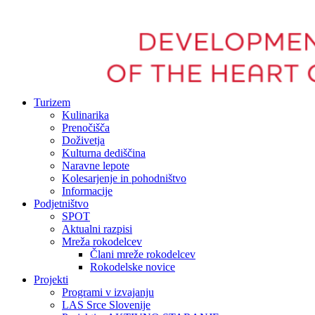
Turizem
Kulinarika
Prenočišča
Doživetja
Kulturna dediščina
Naravne lepote
Kolesarjenje in pohodništvo
Informacije
Podjetništvo
SPOT
Aktualni razpisi
Mreža rokodelcev
Člani mreže rokodelcev
Rokodelske novice
Projekti
Programi v izvajanju
LAS Srce Slovenije