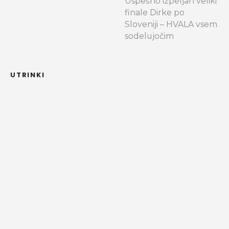
Uspešno izpeljan veliki
finale Dirke po
Sloveniji – HVALA vsem
sodelujočim
UTRINKI