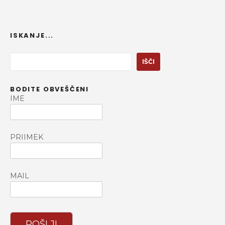
ISKANJE...
I
IŠČI
š
č
BODITE OBVEŠČENI
i
IME
PRIIMEK
MAIL
POŠLJI