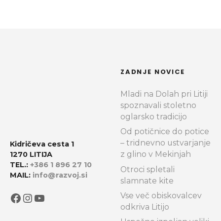
ZADNJE NOVICE
Mladi na Dolah pri Litiji
spoznavali stoletno
oglarsko tradicijo
Od potičnice do potice
– tridnevno ustvarjanje
Kidričeva cesta 1
z glino v Mekinjah
1270 LITIJA
TEL.:
+386 1 896 27 10
Otroci spletali
MAIL:
info@razvoj.si
slamnate kite
Facebook
Instagram
YouTube
Vse več obiskovalcev
odkriva Litijo