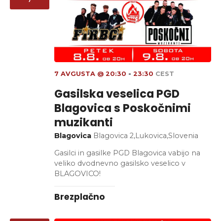
o
l
r
d
i
d
e
e
t
k
e
k
d
d
P
i
i
a
o
t
7 AVGUSTA @ 20:30
-
23:30
CEST
N
g
u
Gasilska veselica PGD
m
a
l
Blagovica s Poskočnimi
.
e
v
muzikanti
d
Blagovica
Blagovica 2,Lukovica,Slovenia
i
i
Gasilci in gasilke PGD Blagovica vabijo na
g
veliko dvodnevno gasilsko veselico v
N
BLAGOVICO!
a
a
Brezplačno
v
c
i