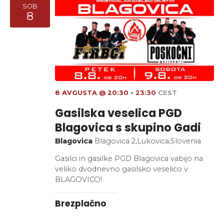
i
SOB
g
8
j
a
a
c
i
j
e
8 AVGUSTA @ 20:30
-
23:30
CEST
Gasilska veselica PGD
Blagovica s skupino Gadi
Blagovica
Blagovica 2,Lukovica,Slovenia
Gasilci in gasilke PGD Blagovica vabijo na
veliko dvodnevno gasilsko veselico v
BLAGOVICO!
Brezplačno