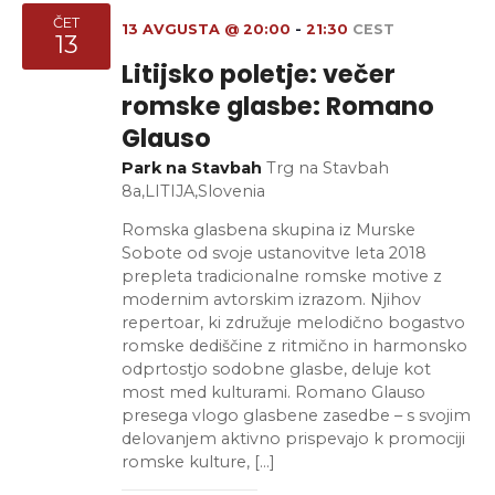
ČET
13 AVGUSTA @ 20:00
-
21:30
CEST
13
Litijsko poletje: večer
romske glasbe: Romano
Glauso
Park na Stavbah
Trg na Stavbah
8a,LITIJA,Slovenia
Romska glasbena skupina iz Murske
Sobote od svoje ustanovitve leta 2018
prepleta tradicionalne romske motive z
modernim avtorskim izrazom. Njihov
repertoar, ki združuje melodično bogastvo
romske dediščine z ritmično in harmonsko
odprtostjo sodobne glasbe, deluje kot
most med kulturami. Romano Glauso
presega vlogo glasbene zasedbe – s svojim
delovanjem aktivno prispevajo k promociji
romske kulture, […]