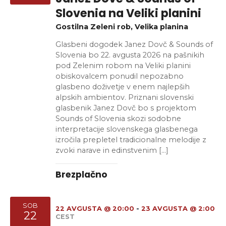
Slovenia na Veliki planini
Gostilna Zeleni rob, Velika planina
Glasbeni dogodek Janez Dovč & Sounds of
Slovenia bo 22. avgusta 2026 na pašnikih
pod Zelenim robom na Veliki planini
obiskovalcem ponudil nepozabno
glasbeno doživetje v enem najlepših
alpskih ambientov. Priznani slovenski
glasbenik Janez Dovč bo s projektom
Sounds of Slovenia skozi sodobne
interpretacije slovenskega glasbenega
izročila prepletel tradicionalne melodije z
zvoki narave in edinstvenim […]
Brezplačno
SOB
22 AVGUSTA @ 20:00
-
23 AVGUSTA @ 2:00
22
CEST