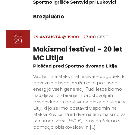
Športno igrišče Šentvid pri Lukovici
Brezplačno
SOB
29 AVGUSTA @ 19:00
-
23:00
CEST
29
Makismal festival – 20 let
MC Litija
Ploščad pred Športno dvorano Litija
Vabljeni na Maksimal festival – dogodek, ki
povezuje glasbo, druženje in pozitivno
energijo vseh generacij. Tudi letos bomo
nadaljevali z zbiranjem prostovoljnih
prispevkov za postavitev plezalne stene v
Litiji, ki jo želimo postaviti v spomin na
Maksa Koviča. Pred dvema letoma smo za
ta namen zbrali 550 €, letos pa želimo s
pomočjo obiskovalcev in […]