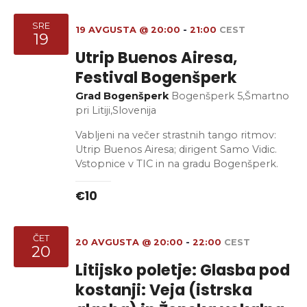
SRE
19 AVGUSTA @ 20:00
-
21:00
CEST
19
Utrip Buenos Airesa,
Festival Bogenšperk
Grad Bogenšperk
Bogenšperk 5,Šmartno
pri Litiji,Slovenija
Vabljeni na večer strastnih tango ritmov:
Utrip Buenos Airesa; dirigent Samo Vidic.
Vstopnice v TIC in na gradu Bogenšperk.
€10
ČET
20 AVGUSTA @ 20:00
-
22:00
CEST
20
Litijsko poletje: Glasba pod
kostanji: Veja (istrska