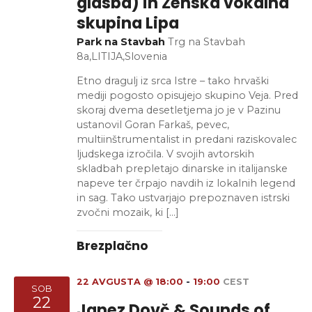
glasba) in Ženska vokalna
skupina Lipa
Park na Stavbah
Trg na Stavbah
8a,LITIJA,Slovenia
Etno dragulj iz srca Istre – tako hrvaški
mediji pogosto opisujejo skupino Veja. Pred
skoraj dvema desetletjema jo je v Pazinu
ustanovil Goran Farkaš, pevec,
multiinštrumentalist in predani raziskovalec
ljudskega izročila. V svojih avtorskih
skladbah prepletajo dinarske in italijanske
napeve ter črpajo navdih iz lokalnih legend
in sag. Tako ustvarjajo prepoznaven istrski
zvočni mozaik, ki […]
Brezplačno
22 AVGUSTA @ 18:00
-
19:00
CEST
SOB
22
Janez Dovč & Sounds of