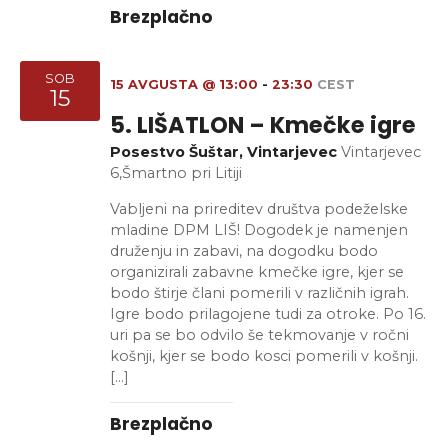
Brezplačno
SOB
15 AVGUSTA @ 13:00
-
23:30
CEST
15
5. LIŠATLON – Kmečke igre
Posestvo Šuštar, Vintarjevec
Vintarjevec
6,Šmartno pri Litiji
Vabljeni na prireditev društva podeželske
mladine DPM LIŠ! Dogodek je namenjen
druženju in zabavi, na dogodku bodo
organizirali zabavne kmečke igre, kjer se
bodo štirje člani pomerili v različnih igrah.
Igre bodo prilagojene tudi za otroke. Po 16.
uri pa se bo odvilo še tekmovanje v ročni
košnji, kjer se bodo kosci pomerili v košnji.
[…]
Brezplačno