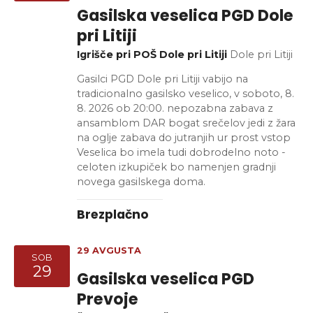
Gasilska veselica PGD Dole
pri Litiji
Igrišče pri POŠ Dole pri Litiji
Dole pri Litiji
Gasilci PGD Dole pri Litiji vabijo na
tradicionalno gasilsko veselico, v soboto, 8.
8. 2026 ob 20:00. nepozabna zabava z
ansamblom DAR bogat srečelov jedi z žara
na oglje zabava do jutranjih ur prost vstop
Veselica bo imela tudi dobrodelno noto -
celoten izkupiček bo namenjen gradnji
novega gasilskega doma.
Brezplačno
29 AVGUSTA
SOB
29
Gasilska veselica PGD
Prevoje