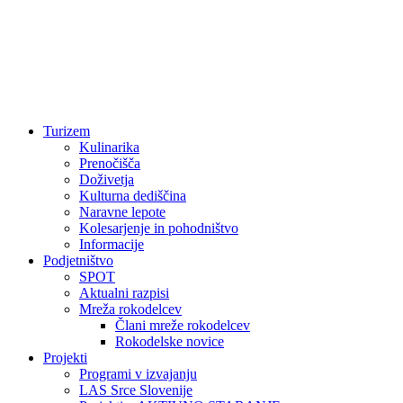
Turizem
Kulinarika
Prenočišča
Doživetja
Kulturna dediščina
Naravne lepote
Kolesarjenje in pohodništvo
Informacije
Podjetništvo
SPOT
Aktualni razpisi
Mreža rokodelcev
Člani mreže rokodelcev
Rokodelske novice
Projekti
Programi v izvajanju
LAS Srce Slovenije