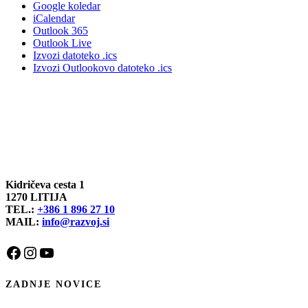
Google koledar
iCalendar
Outlook 365
Outlook Live
Izvozi datoteko .ics
Izvozi Outlookovo datoteko .ics
Kidričeva cesta 1
1270 LITIJA
TEL.:
+386 1 896 27 10
MAIL:
info@razvoj.si
Facebook
Instagram
YouTube
ZADNJE NOVICE