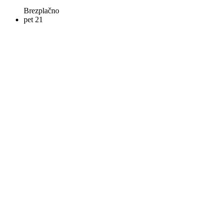
Brezplačno
pet
21