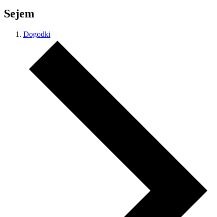
Sejem
Dogodki