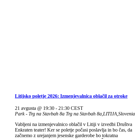
Litijsko poletje 2026: Izmenjevalnica oblačil za otroke
21 avgusta @ 19:30
-
21:30
CEST
Park - Trg na Stavbah 8a
Trg na Stavbah 8a,LITIJA,Slovenia
Vabljeni na izmenjevalnico oblačil v Litiji v izvedbi Društva
Enkraten teater! Ker se poletje počasi poslavlja in bo čas, da
začnemo z urejanjem jesenske garderobe bo tokratna