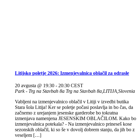
Litijsko poletje 2026: Izmenjevalnica oblačil za odrasle
20 avgusta @ 19:30
-
20:30
CEST
Park - Trg na Stavbah 8a
Trg na Stavbah 8a,LITIJA,Slovenia
Vabljeni na izmenjevalnico oblačil v Litiji v izvedbi butika
Stara šola Litija! Ker se poletje počasi poslavlja in bo čas, da
začnemo z urejanjem jesenske garderobe bo tokratna
izmenjava namenjena JESENSKIM OBLAČILOM. Kako bo
izmenjevalnica potekala? - Na izmenjevalnico prineseš kose
sezonskih oblačil, ki so še v dovolj dobrem stanju, da jih bo z
veseljem […]