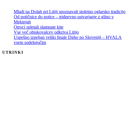
Mladi na Dolah pri Litiji spoznavali stoletno oglarsko tradicijo
Od potičnice do potice – tridnevno ustvarjanje z glino v
Mekinjah
Otroci spletali slamnate kite
Vse več obiskovalcev odkriva Litijo
Uspešno izpeljan veliki finale Dirke po Sloveniji – HVALA
vsem sodelujočim
UTRINKI