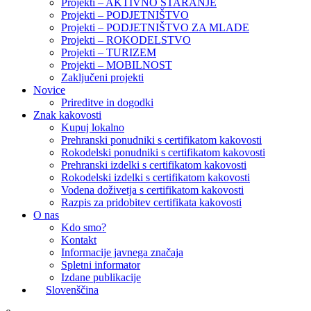
Projekti – AKTIVNO STARANJE
Projekti – PODJETNIŠTVO
Projekti – PODJETNIŠTVO ZA MLADE
Projekti – ROKODELSTVO
Projekti – TURIZEM
Projekti – MOBILNOST
Zaključeni projekti
Novice
Prireditve in dogodki
Znak kakovosti
Kupuj lokalno
Prehranski ponudniki s certifikatom kakovosti
Rokodelski ponudniki s certifikatom kakovosti
Prehranski izdelki s certifikatom kakovosti
Rokodelski izdelki s certifikatom kakovosti
Vodena doživetja s certifikatom kakovosti
Razpis za pridobitev certifikata kakovosti
O nas
Kdo smo?
Kontakt
Informacije javnega značaja
Spletni informator
Izdane publikacije
Slovenščina