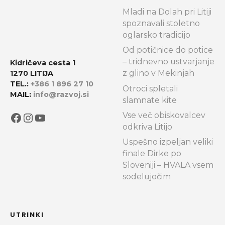
Mladi na Dolah pri Litiji
spoznavali stoletno
oglarsko tradicijo
Od potičnice do potice
– tridnevno ustvarjanje
Kidričeva cesta 1
z glino v Mekinjah
1270 LITIJA
TEL.:
+386 1 896 27 10
Otroci spletali
MAIL:
info@razvoj.si
slamnate kite
Facebook
Instagram
YouTube
Vse več obiskovalcev
odkriva Litijo
Uspešno izpeljan veliki
finale Dirke po
Sloveniji – HVALA vsem
sodelujočim
UTRINKI