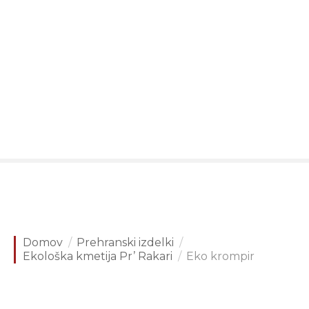
P
r
e
s
k
o
č
i
n
a
v
s
e
b
i
Domov
Prehranski izdelki
n
Ekološka kmetija Pr’ Rakari
Eko krompir
o