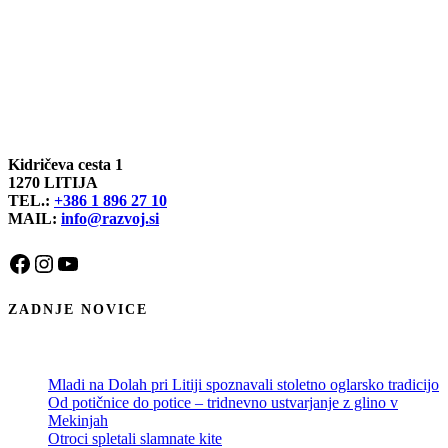
Kidričeva cesta 1
1270 LITIJA
TEL.:
+386 1 896 27 10
MAIL:
info@razvoj.si
Facebook
Instagram
YouTube
ZADNJE NOVICE
Mladi na Dolah pri Litiji spoznavali stoletno oglarsko tradicijo
Od potičnice do potice – tridnevno ustvarjanje z glino v
Mekinjah
Otroci spletali slamnate kite