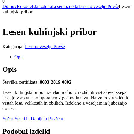
0
Domov
Rokodelski izdelki
Leseni izdelki
Leseno veselje Povše
Lesen
kuhinjski pribor
Lesen kuhinjski pribor
Kategorija:
Leseno veselje Povše
Opis
Opis
Številka certifikata:
0003-2019-0002
Lesen kuhinjski pribor, izdelan ročno iz različnih vrst slovenskega
lesa, je vsestransko uporaben v gospodinjstvu. Na voljo v različnih
vrstah lesa, velikostih in oblikah. Izdelano z veseljem in ljubeznijo
do lesa.
Več o Vesni in Danijelu Povšetu
Podobni izdelki