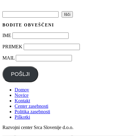
Išči
Išči
BODITE OBVEŠČENI
IME
PRIIMEK
MAIL
POŠLJI
Domov
Novice
Kontakt
Center zasebnosti
Politika zasebnosti
Piškotki
Razvojni center Srca Slovenije d.o.o.