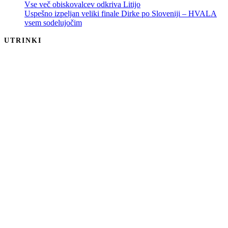
Vse več obiskovalcev odkriva Litijo
Uspešno izpeljan veliki finale Dirke po Sloveniji – HVALA
vsem sodelujočim
UTRINKI