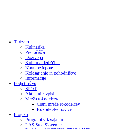
Turizem
Kulinarika
Prenočišča
Doživetja
Kulturna dediščina
Naravne lepote
Kolesarjenje in pohodništvo
Informacije
Podjetništvo
SPOT
Aktualni razpisi
Mreža rokodelcev
Člani mreže rokodelcev
Rokodelske novice
Projekti
Programi v izvajanju
LAS Srce Slovenije