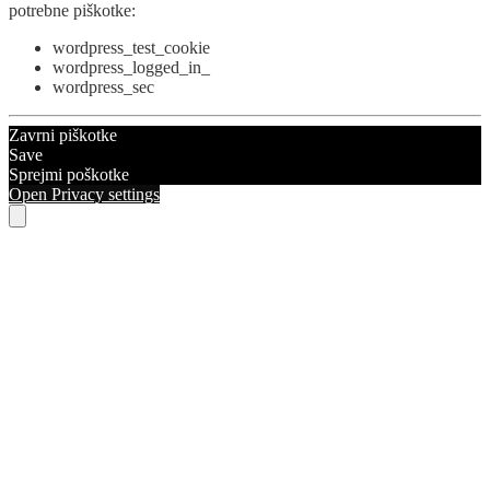
potrebne piškotke:
wordpress_test_cookie
wordpress_logged_in_
wordpress_sec
Zavrni piškotke
Save
Sprejmi poškotke
Open Privacy settings