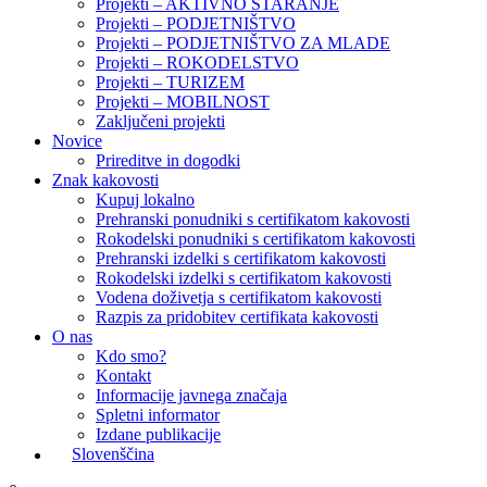
Projekti – AKTIVNO STARANJE
Projekti – PODJETNIŠTVO
Projekti – PODJETNIŠTVO ZA MLADE
Projekti – ROKODELSTVO
Projekti – TURIZEM
Projekti – MOBILNOST
Zaključeni projekti
Novice
Prireditve in dogodki
Znak kakovosti
Kupuj lokalno
Prehranski ponudniki s certifikatom kakovosti
Rokodelski ponudniki s certifikatom kakovosti
Prehranski izdelki s certifikatom kakovosti
Rokodelski izdelki s certifikatom kakovosti
Vodena doživetja s certifikatom kakovosti
Razpis za pridobitev certifikata kakovosti
O nas
Kdo smo?
Kontakt
Informacije javnega značaja
Spletni informator
Izdane publikacije
Slovenščina