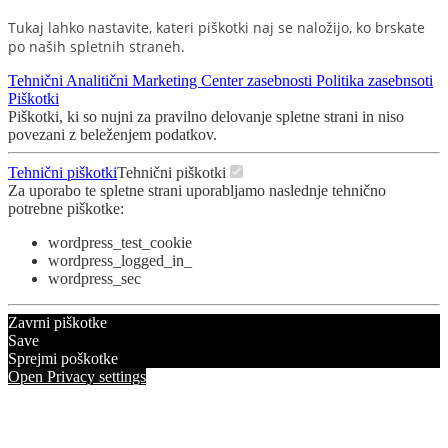
Tukaj lahko nastavite, kateri piškotki naj se naložijo, ko brskate
po naših spletnih straneh.
Tehnični
Analitični
Marketing
Center zasebnosti
Politika zasebnsoti
Piškotki
Piškotki, ki so nujni za pravilno delovanje spletne strani in niso
povezani z beleženjem podatkov.
Tehnični piškotki
Tehnični piškotki
Za uporabo te spletne strani uporabljamo naslednje tehnično
potrebne piškotke:
wordpress_test_cookie
wordpress_logged_in_
wordpress_sec
Zavrni piškotke
Save
Sprejmi poškotke
Open Privacy settings