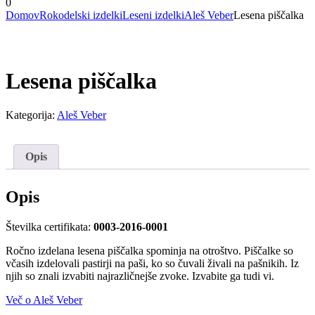
0
Domov
Rokodelski izdelki
Leseni izdelki
Aleš Veber
Lesena piščalka
Lesena piščalka
Kategorija:
Aleš Veber
Opis
Opis
Številka certifikata:
0003-2016-0001
Ročno izdelana lesena piščalka spominja na otroštvo. Piščalke so
včasih izdelovali pastirji na paši, ko so čuvali živali na pašnikih. Iz
njih so znali izvabiti najrazličnejše zvoke. Izvabite ga tudi vi.
Več o Aleš Veber