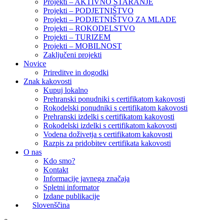
Projekti – AKTIVNO STARANJE
Projekti – PODJETNIŠTVO
Projekti – PODJETNIŠTVO ZA MLADE
Projekti – ROKODELSTVO
Projekti – TURIZEM
Projekti – MOBILNOST
Zaključeni projekti
Novice
Prireditve in dogodki
Znak kakovosti
Kupuj lokalno
Prehranski ponudniki s certifikatom kakovosti
Rokodelski ponudniki s certifikatom kakovosti
Prehranski izdelki s certifikatom kakovosti
Rokodelski izdelki s certifikatom kakovosti
Vodena doživetja s certifikatom kakovosti
Razpis za pridobitev certifikata kakovosti
O nas
Kdo smo?
Kontakt
Informacije javnega značaja
Spletni informator
Izdane publikacije
Slovenščina