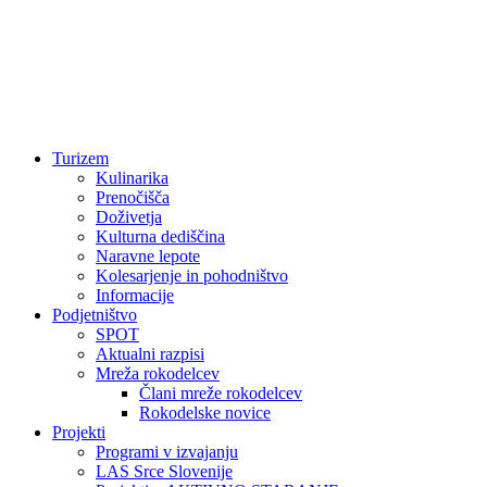
Turizem
Kulinarika
Prenočišča
Doživetja
Kulturna dediščina
Naravne lepote
Kolesarjenje in pohodništvo
Informacije
Podjetništvo
SPOT
Aktualni razpisi
Mreža rokodelcev
Člani mreže rokodelcev
Rokodelske novice
Projekti
Programi v izvajanju
LAS Srce Slovenije