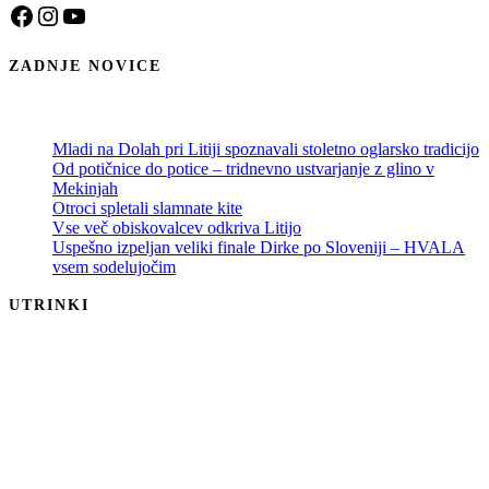
Facebook
Instagram
YouTube
ZADNJE NOVICE
Mladi na Dolah pri Litiji spoznavali stoletno oglarsko tradicijo
Od potičnice do potice – tridnevno ustvarjanje z glino v
Mekinjah
Otroci spletali slamnate kite
Vse več obiskovalcev odkriva Litijo
Uspešno izpeljan veliki finale Dirke po Sloveniji – HVALA
vsem sodelujočim
UTRINKI