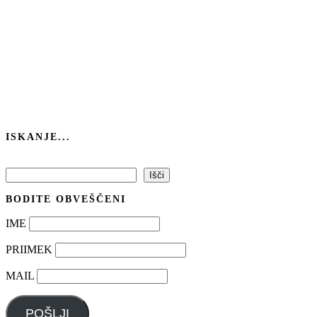
ISKANJE...
Išči
Išči
BODITE OBVEŠČENI
IME
PRIIMEK
MAIL
POŠLJI