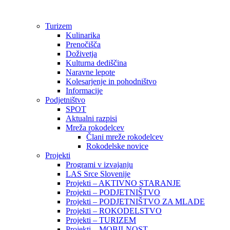
Preskoči
na
Turizem
vsebino
Kulinarika
Prenočišča
Doživetja
Kulturna dediščina
Naravne lepote
Kolesarjenje in pohodništvo
Informacije
Podjetništvo
SPOT
Aktualni razpisi
Mreža rokodelcev
Člani mreže rokodelcev
Rokodelske novice
Projekti
Programi v izvajanju
LAS Srce Slovenije
Projekti – AKTIVNO STARANJE
Projekti – PODJETNIŠTVO
Projekti – PODJETNIŠTVO ZA MLADE
Projekti – ROKODELSTVO
Projekti – TURIZEM
Projekti – MOBILNOST