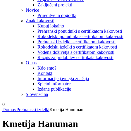
Zaključeni projekti
Novice
Prireditve in dogodki
Znak kakovosti
Kupuj lokalno
Prehranski ponudniki s certifikatom kakovosti
Rokodelski ponudniki s certifikatom kakovosti
Prehranski izdelki s certifikatom kakovosti
Rokodelski izdelki s certifikatom kakovosti
Vodena doživetja s certifikatom kakovosti
Razpis za pridobitev certifikata kakovosti
O nas
Kdo smo?
Kontakt
Informacije javnega značaja
Spletni informator
Izdane publikacije
Slovenščina
0
Domov
Prehranski izdelki
Kmetija Hanuman
Kmetija Hanuman