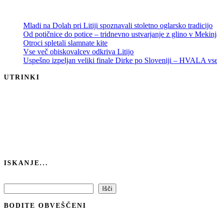
Mladi na Dolah pri Litiji spoznavali stoletno oglarsko tradicijo
Od potičnice do potice – tridnevno ustvarjanje z glino v Mekin
Otroci spletali slamnate kite
Vse več obiskovalcev odkriva Litijo
Uspešno izpeljan veliki finale Dirke po Sloveniji – HVALA v
UTRINKI
ISKANJE...
Išči
Išči
BODITE OBVEŠČENI