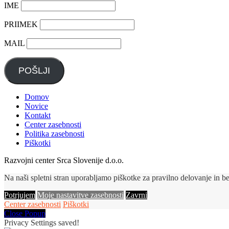
IME
PRIIMEK
MAIL
POŠLJI
Domov
Novice
Kontakt
Center zasebnosti
Politika zasebnosti
Piškotki
Razvojni center Srca Slovenije d.o.o.
Na naši spletni stran uporabljamo piškotke za pravilno delovanje in b
Potrjujem
Moje nastavitve zasebnosti
Zavrni
Center zasebnosti
Piškotki
Close Popup
Privacy Settings saved!