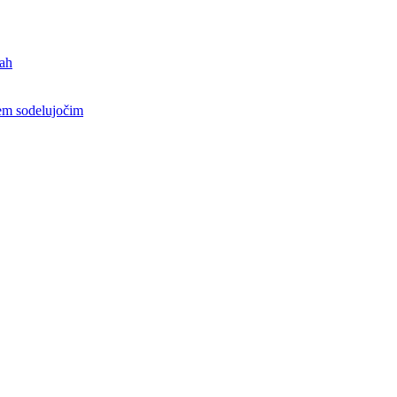
jah
sem sodelujočim