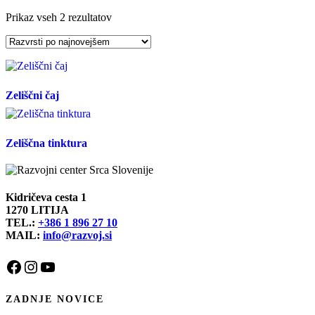
Razvrščeno
Prikaz vseh 2 rezultatov
po
datumu
Zeliščni čaj
Zeliščna tinktura
Kidričeva cesta 1
1270 LITIJA
TEL.:
+386 1 896 27 10
MAIL:
info@razvoj.si
Facebook
Instagram
YouTube
ZADNJE NOVICE