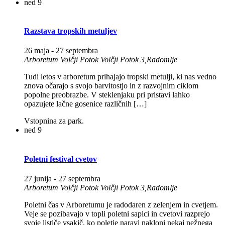
ned
9
Razstava tropskih metuljev
26 maja
-
27 septembra
Arboretum Volčji Potok
Volčji Potok 3,Radomlje
Tudi letos v arboretum prihajajo tropski metulji, ki nas vedno
znova očarajo s svojo barvitostjo in z razvojnim ciklom
popolne preobrazbe. V steklenjaku pri pristavi lahko
opazujete lačne gosenice različnih […]
Vstopnina za park.
ned
9
Poletni festival cvetov
27 junija
-
27 septembra
Arboretum Volčji Potok
Volčji Potok 3,Radomlje
Poletni čas v Arboretumu je radodaren z zelenjem in cvetjem.
Veje se pozibavajo v topli poletni sapici in cvetovi razprejo
svoje lističe vsakič, ko poletje naravi nakloni nekaj nežnega