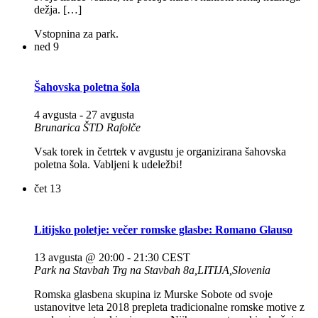
dežja. […]
Vstopnina za park.
ned
9
Šahovska poletna šola
4 avgusta
-
27 avgusta
Brunarica ŠTD Rafolče
Vsak torek in četrtek v avgustu je organizirana šahovska
poletna šola. Vabljeni k udeležbi!
čet
13
Litijsko poletje: večer romske glasbe: Romano Glauso
13 avgusta @ 20:00
-
21:30
CEST
Park na Stavbah
Trg na Stavbah 8a,LITIJA,Slovenia
Romska glasbena skupina iz Murske Sobote od svoje
ustanovitve leta 2018 prepleta tradicionalne romske motive z