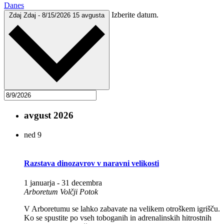
Danes
Izberite datum.
Zdaj
Zdaj
-
8/15/2026
15 avgusta
avgust 2026
ned
9
Razstava dinozavrov v naravni velikosti
1 januarja
-
31 decembra
Arboretum Volčji Potok
V Arboretumu se lahko zabavate na velikem otroškem igrišču.
Ko se spustite po vseh toboganih in adrenalinskih hitrostnih