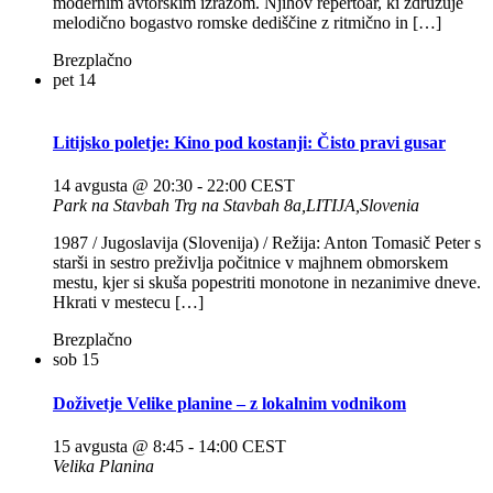
modernim avtorskim izrazom. Njihov repertoar, ki združuje
melodično bogastvo romske dediščine z ritmično in […]
Brezplačno
pet
14
Litijsko poletje: Kino pod kostanji: Čisto pravi gusar
14 avgusta @ 20:30
-
22:00
CEST
Park na Stavbah
Trg na Stavbah 8a,LITIJA,Slovenia
1987 / Jugoslavija (Slovenija) / Režija: Anton Tomasič Peter s
starši in sestro preživlja počitnice v majhnem obmorskem
mestu, kjer si skuša popestriti monotone in nezanimive dneve.
Hkrati v mestecu […]
Brezplačno
sob
15
Doživetje Velike planine – z lokalnim vodnikom
15 avgusta @ 8:45
-
14:00
CEST
Velika Planina