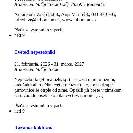
Arboretum Volčji Potok
Volčji Potok 3,Radomlje
Arboretum Volčji Potok, Anja Marinšek, 031 379 705,
prireditve@arboretum.si, www.arboretum.si
Plača se vstopnino v park.
ned
9
Cvetoči nepozebniki
21. februarja, 2026
-
31. marca, 2027
Arboretum Volčji Potok
Nepozebniki (Hamamelis sp.) nas z veselim rumenim,
oranžnim ali rdečim cvetjem razveselijo, ko so druge
grmovnice še otrple od zime. Opazili jih boste v zimskem
času zaradi posebne oblike cvetov. Drobne […]
Plača se vstopnino v park.
ned
9
Razstava kaktusov