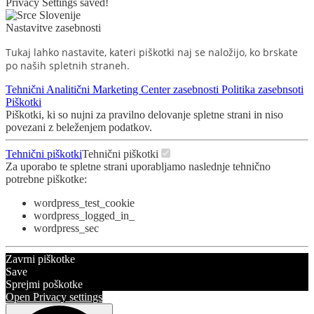
Privacy Settings saved!
Nastavitve zasebnosti
Tukaj lahko nastavite, kateri piškotki naj se naložijo, ko brskate
po naših spletnih straneh.
Tehnični
Analitični
Marketing
Center zasebnosti
Politika zasebnsoti
Piškotki
Piškotki, ki so nujni za pravilno delovanje spletne strani in niso
povezani z beleženjem podatkov.
Tehnični piškotki
Tehnični piškotki
Za uporabo te spletne strani uporabljamo naslednje tehnično
potrebne piškotke:
wordpress_test_cookie
wordpress_logged_in_
wordpress_sec
Zavrni piškotke
Save
Sprejmi poškotke
Open Privacy settings