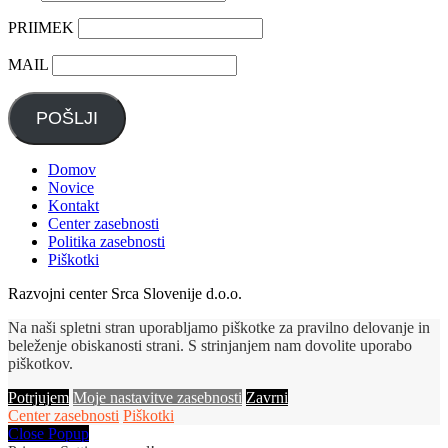
PRIIMEK
MAIL
POŠLJI
Domov
Novice
Kontakt
Center zasebnosti
Politika zasebnosti
Piškotki
Razvojni center Srca Slovenije d.o.o.
Na naši spletni stran uporabljamo piškotke za pravilno delovanje in
beleženje obiskanosti strani. S strinjanjem nam dovolite uporabo
piškotkov.
Potrjujem
Moje nastavitve zasebnosti
Zavrni
Center zasebnosti
Piškotki
Close Popup