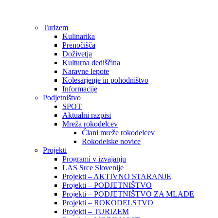
Preskoči
na
vsebino
Turizem
Kulinarika
Prenočišča
Doživetja
Kulturna dediščina
Naravne lepote
Kolesarjenje in pohodništvo
Informacije
Podjetništvo
SPOT
Aktualni razpisi
Mreža rokodelcev
Člani mreže rokodelcev
Rokodelske novice
Projekti
Programi v izvajanju
LAS Srce Slovenije
Projekti – AKTIVNO STARANJE
Projekti – PODJETNIŠTVO
Projekti – PODJETNIŠTVO ZA MLADE
Projekti – ROKODELSTVO
Projekti – TURIZEM