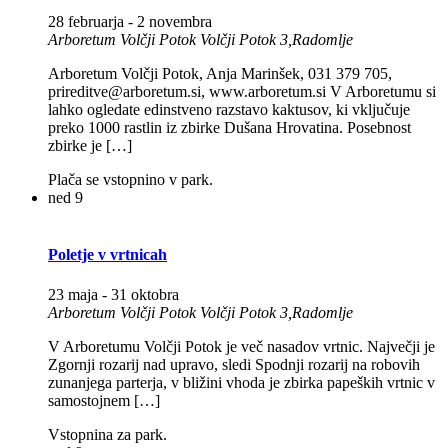
28 februarja
-
2 novembra
Arboretum Volčji Potok
Volčji Potok 3,Radomlje
Arboretum Volčji Potok, Anja Marinšek, 031 379 705,
prireditve@arboretum.si, www.arboretum.si V Arboretumu si
lahko ogledate edinstveno razstavo kaktusov, ki vključuje
preko 1000 rastlin iz zbirke Dušana Hrovatina. Posebnost
zbirke je […]
Plača se vstopnino v park.
ned
9
Poletje v vrtnicah
23 maja
-
31 oktobra
Arboretum Volčji Potok
Volčji Potok 3,Radomlje
V Arboretumu Volčji Potok je več nasadov vrtnic. Največji je
Zgornji rozarij nad upravo, sledi Spodnji rozarij na robovih
zunanjega parterja, v bližini vhoda je zbirka papeških vrtnic v
samostojnem […]
Vstopnina za park.