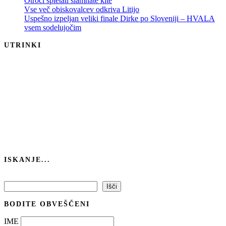
Otroci spletali slamnate kite
Vse več obiskovalcev odkriva Litijo
Uspešno izpeljan veliki finale Dirke po Sloveniji – HVALA
vsem sodelujočim
UTRINKI
ISKANJE...
Išči
Išči
BODITE OBVEŠČENI
IME