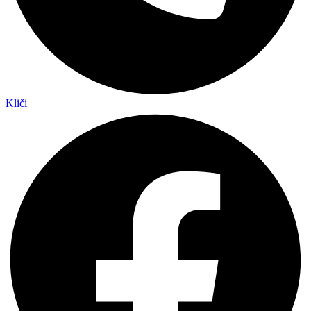
Kliči