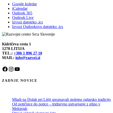
Google koledar
iCalendar
Outlook 365
Outlook Live
Izvozi datoteko .ics
Izvozi Outlookovo datoteko .ics
Kidričeva cesta 1
1270 LITIJA
TEL.:
+386 1 896 27 10
MAIL:
info@razvoj.si
Facebook
Instagram
YouTube
ZADNJE NOVICE
Mladi na Dolah pri Litiji spoznavali stoletno oglarsko tradicijo
Od potičnice do potice – tridnevno ustvarjanje z glino v
Mekinjah