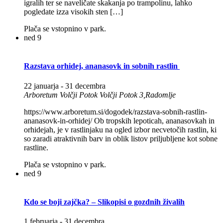
igralih ter se naveličate skakanja po trampolinu, lahko
pogledate izza visokih sten […]
Plača se vstopnino v park.
ned
9
Razstava orhidej, ananasovk in sobnih rastlin
22 januarja
-
31 decembra
Arboretum Volčji Potok
Volčji Potok 3,Radomlje
https://www.arboretum.si/dogodek/razstava-sobnih-rastlin-
ananasovk-in-orhidej/ Ob tropskih lepoticah, ananasovkah in
orhidejah, je v rastlinjaku na ogled izbor necvetočih rastlin, ki
so zaradi atraktivnih barv in oblik listov priljubljene kot sobne
rastline.
Plača se vstopnino v park.
ned
9
Kdo se boji zajčka? – Slikopisi o gozdnih živalih
1 februarja
-
31 decembra