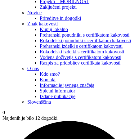
Projekti – MOBILNOST
Zaključeni projekti
Novice
Prireditve in dogodki
Znak kakovosti
Kupuj lokalno
Prehranski ponudniki s certifikatom kakovosti
Rokodelski ponudniki s certifikatom kakovosti
Prehranski izdelki s certifikatom kakovosti
Rokodelski izdelki s certifikatom kakovosti
Vodena doživetja s certifikatom kakovosti
Razpis za pridobitev certifikata kakovosti
O nas
Kdo smo?
Kontakt
Informacije javnega značaja
Spletni informator
Izdane publikacije
Slovenščina
0
Najdenih je bilo 12 dogodki.