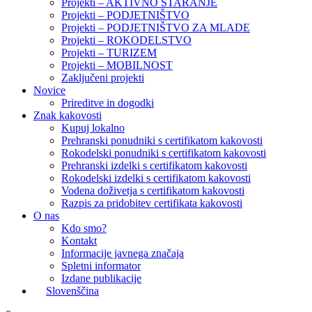
Projekti – AKTIVNO STARANJE
Projekti – PODJETNIŠTVO
Projekti – PODJETNIŠTVO ZA MLADE
Projekti – ROKODELSTVO
Projekti – TURIZEM
Projekti – MOBILNOST
Zaključeni projekti
Novice
Prireditve in dogodki
Znak kakovosti
Kupuj lokalno
Prehranski ponudniki s certifikatom kakovosti
Rokodelski ponudniki s certifikatom kakovosti
Prehranski izdelki s certifikatom kakovosti
Rokodelski izdelki s certifikatom kakovosti
Vodena doživetja s certifikatom kakovosti
Razpis za pridobitev certifikata kakovosti
O nas
Kdo smo?
Kontakt
Informacije javnega značaja
Spletni informator
Izdane publikacije
Slovenščina