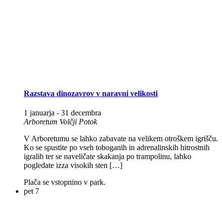
Razstava dinozavrov v naravni velikosti
1 januarja
-
31 decembra
Arboretum Volčji Potok
V Arboretumu se lahko zabavate na velikem otroškem igrišču.
Ko se spustite po vseh toboganih in adrenalinskih hitrostnih
igralih ter se naveličate skakanja po trampolinu, lahko
pogledate izza visokih sten […]
Plača se vstopnino v park.
pet
7