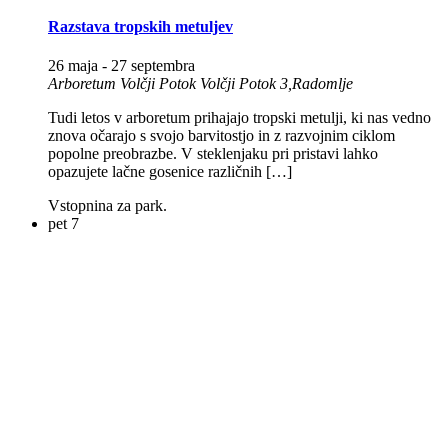
Razstava tropskih metuljev
26 maja
-
27 septembra
Arboretum Volčji Potok
Volčji Potok 3,Radomlje
Tudi letos v arboretum prihajajo tropski metulji, ki nas vedno
znova očarajo s svojo barvitostjo in z razvojnim ciklom
popolne preobrazbe. V steklenjaku pri pristavi lahko
opazujete lačne gosenice različnih […]
Vstopnina za park.
pet
7