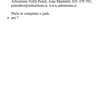
Arboretum Volčji Potok, Anja Marinšek, 031 379 705,
prireditve@arboretum.si, www.arboretum.si
Plača se vstopnino v park.
pet
7