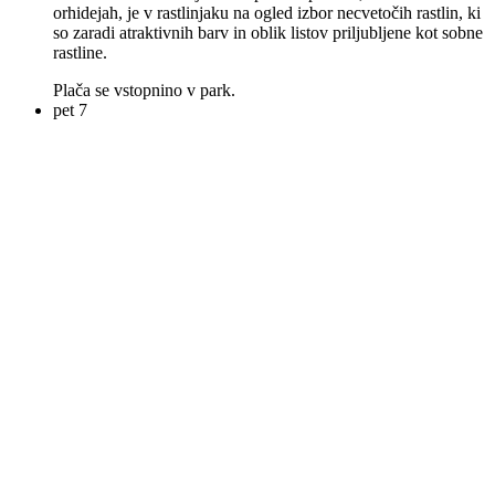
orhidejah, je v rastlinjaku na ogled izbor necvetočih rastlin, ki
so zaradi atraktivnih barv in oblik listov priljubljene kot sobne
rastline.
Plača se vstopnino v park.
pet
7