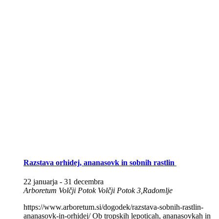
Razstava orhidej, ananasovk in sobnih rastlin
22 januarja
-
31 decembra
Arboretum Volčji Potok
Volčji Potok 3,Radomlje
https://www.arboretum.si/dogodek/razstava-sobnih-rastlin-
ananasovk-in-orhidej/ Ob tropskih lepoticah, ananasovkah in