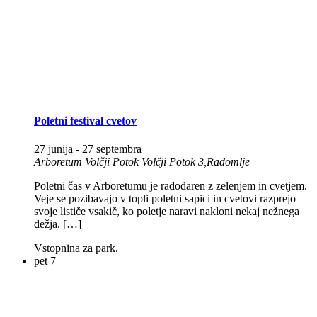
Poletni festival cvetov
27 junija
-
27 septembra
Arboretum Volčji Potok
Volčji Potok 3,Radomlje
Poletni čas v Arboretumu je radodaren z zelenjem in cvetjem.
Veje se pozibavajo v topli poletni sapici in cvetovi razprejo
svoje lističe vsakič, ko poletje naravi nakloni nekaj nežnega
dežja. […]
Vstopnina za park.
pet
7