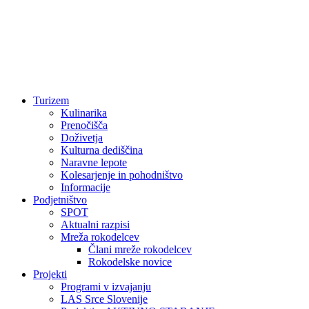
Turizem
Kulinarika
Prenočišča
Doživetja
Kulturna dediščina
Naravne lepote
Kolesarjenje in pohodništvo
Informacije
Podjetništvo
SPOT
Aktualni razpisi
Mreža rokodelcev
Člani mreže rokodelcev
Rokodelske novice
Projekti
Programi v izvajanju
LAS Srce Slovenije