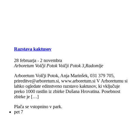
Razstava kaktusov
28 februarja
-
2 novembra
Arboretum Volčji Potok
Volčji Potok 3,Radomlje
Arboretum Volčji Potok, Anja Marinšek, 031 379 705,
prireditve@arboretum.si, www.arboretum.si V Arboretumu si
lahko ogledate edinstveno razstavo kaktusov, ki vključuje
preko 1000 rastlin iz zbirke Dušana Hrovatina. Posebnost
zbirke je […]
Plača se vstopnino v park.
pet
7