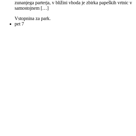
zunanjega parterja, v bližini vhoda je zbirka papeških vrtnic v
samostojnem […]
Vstopnina za park.
pet
7