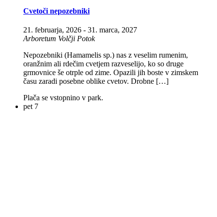
Cvetoči nepozebniki
21. februarja, 2026
-
31. marca, 2027
Arboretum Volčji Potok
Nepozebniki (Hamamelis sp.) nas z veselim rumenim,
oranžnim ali rdečim cvetjem razveselijo, ko so druge
grmovnice še otrple od zime. Opazili jih boste v zimskem
času zaradi posebne oblike cvetov. Drobne […]
Plača se vstopnino v park.
pet
7