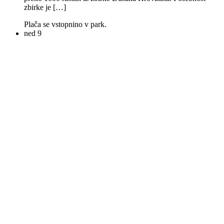
zbirke je […]
Plača se vstopnino v park.
ned
9