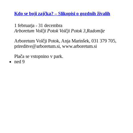
Kdo se boji zajčka? – Slikopisi o gozdnih živalih
1 februarja
-
31 decembra
Arboretum Volčji Potok
Volčji Potok 3,Radomlje
Arboretum Volčji Potok, Anja Marinšek, 031 379 705,
prireditve@arboretum.si, www.arboretum.si
Plača se vstopnino v park.
ned
9