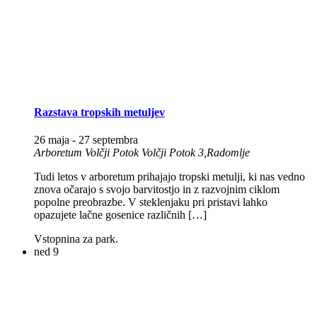
Razstava tropskih metuljev
26 maja
-
27 septembra
Arboretum Volčji Potok
Volčji Potok 3,Radomlje
Tudi letos v arboretum prihajajo tropski metulji, ki nas vedno
znova očarajo s svojo barvitostjo in z razvojnim ciklom
popolne preobrazbe. V steklenjaku pri pristavi lahko
opazujete lačne gosenice različnih […]
Vstopnina za park.
ned
9