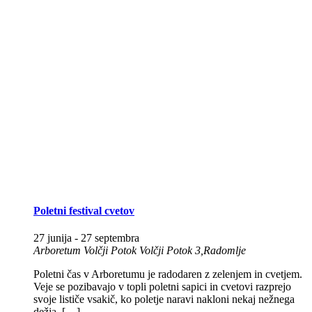
Poletni festival cvetov
27 junija
-
27 septembra
Arboretum Volčji Potok
Volčji Potok 3,Radomlje
Poletni čas v Arboretumu je radodaren z zelenjem in cvetjem.
Veje se pozibavajo v topli poletni sapici in cvetovi razprejo
svoje lističe vsakič, ko poletje naravi nakloni nekaj nežnega
dežja. […]