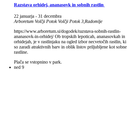
Razstava orhidej, ananasovk in sobnih rastlin
22 januarja
-
31 decembra
Arboretum Volčji Potok
Volčji Potok 3,Radomlje
https://www.arboretum.si/dogodek/razstava-sobnih-rastlin-
ananasovk-in-orhidej/ Ob tropskih lepoticah, ananasovkah in
orhidejah, je v rastlinjaku na ogled izbor necvetočih rastlin, ki
so zaradi atraktivnih barv in oblik listov priljubljene kot sobne
rastline.
Plača se vstopnino v park.
ned
9