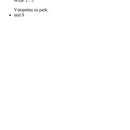
Vstopnina za park.
ned
9