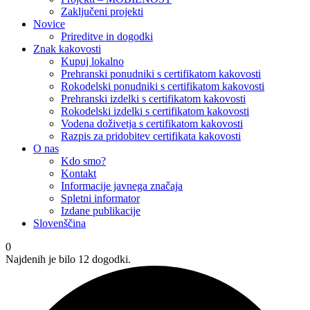
Zaključeni projekti
Novice
Prireditve in dogodki
Znak kakovosti
Kupuj lokalno
Prehranski ponudniki s certifikatom kakovosti
Rokodelski ponudniki s certifikatom kakovosti
Prehranski izdelki s certifikatom kakovosti
Rokodelski izdelki s certifikatom kakovosti
Vodena doživetja s certifikatom kakovosti
Razpis za pridobitev certifikata kakovosti
O nas
Kdo smo?
Kontakt
Informacije javnega značaja
Spletni informator
Izdane publikacije
Slovenščina
0
Najdenih je bilo 12 dogodki.