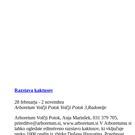
Razstava kaktusov
28 februarja
-
2 novembra
Arboretum Volčji Potok
Volčji Potok 3,Radomlje
Arboretum Volčji Potok, Anja Marinšek, 031 379 705,
prireditve@arboretum.si, www.arboretum.si V Arboretumu si
lahko ogledate edinstveno razstavo kaktusov, ki vključuje
preko 1000 rastlin iz zbirke Dušana Hrovatina. Posebnost