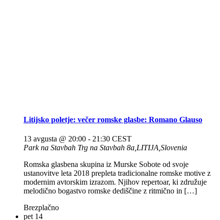
Litijsko poletje: večer romske glasbe: Romano Glauso
13 avgusta @ 20:00
-
21:30
CEST
Park na Stavbah
Trg na Stavbah 8a,LITIJA,Slovenia
Romska glasbena skupina iz Murske Sobote od svoje
ustanovitve leta 2018 prepleta tradicionalne romske motive z
modernim avtorskim izrazom. Njihov repertoar, ki združuje
melodično bogastvo romske dediščine z ritmično in […]
Brezplačno
pet
14