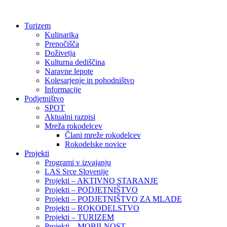
Preskoči
na
Turizem
vsebino
Kulinarika
Prenočišča
Doživetja
Kulturna dediščina
Naravne lepote
Kolesarjenje in pohodništvo
Informacije
Podjetništvo
SPOT
Aktualni razpisi
Mreža rokodelcev
Člani mreže rokodelcev
Rokodelske novice
Projekti
Programi v izvajanju
LAS Srce Slovenije
Projekti – AKTIVNO STARANJE
Projekti – PODJETNIŠTVO
Projekti – PODJETNIŠTVO ZA MLADE
Projekti – ROKODELSTVO
Projekti – TURIZEM
Projekti – MOBILNOST