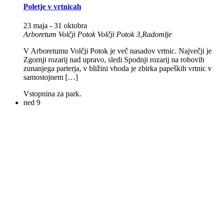
Poletje v vrtnicah
23 maja
-
31 oktobra
Arboretum Volčji Potok
Volčji Potok 3,Radomlje
V Arboretumu Volčji Potok je več nasadov vrtnic. Največji je
Zgornji rozarij nad upravo, sledi Spodnji rozarij na robovih
zunanjega parterja, v bližini vhoda je zbirka papeških vrtnic v
samostojnem […]
Vstopnina za park.
ned
9