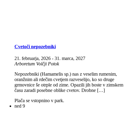
Cvetoči nepozebniki
21. februarja, 2026
-
31. marca, 2027
Arboretum Volčji Potok
Nepozebniki (Hamamelis sp.) nas z veselim rumenim,
oranžnim ali rdečim cvetjem razveselijo, ko so druge
grmovnice še otrple od zime. Opazili jih boste v zimskem
času zaradi posebne oblike cvetov. Drobne […]
Plača se vstopnino v park.
ned
9