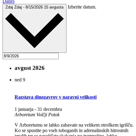
Danes
Izberite datum.
Zdaj
Zdaj
-
8/15/2026
15 avgusta
avgust 2026
ned
9
Razstava dinozavrov v naravni velikosti
1 januarja
-
31 decembra
Arboretum Volčji Potok
V Arboretumu se lahko zabavate na velikem otroškem igrišču.
Ko se spustite po vseh toboganih in adrenalinskih hitrostnih
igralih ter se naveličate skakanja po trampolinu, lahko