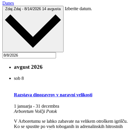
Danes
Izberite datum.
Zdaj
Zdaj
-
8/14/2026
14 avgusta
avgust 2026
sob
8
Razstava dinozavrov v naravni velikosti
1 januarja
-
31 decembra
Arboretum Volčji Potok
V Arboretumu se lahko zabavate na velikem otroškem igrišču.
Ko se spustite po vseh toboganih in adrenalinskih hitrostnih