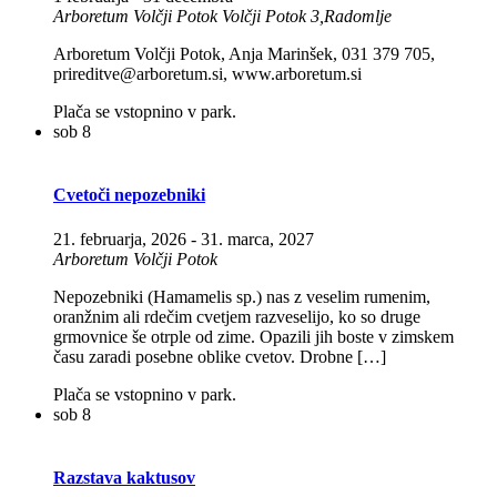
Arboretum Volčji Potok
Volčji Potok 3,Radomlje
Arboretum Volčji Potok, Anja Marinšek, 031 379 705,
prireditve@arboretum.si, www.arboretum.si
Plača se vstopnino v park.
sob
8
Cvetoči nepozebniki
21. februarja, 2026
-
31. marca, 2027
Arboretum Volčji Potok
Nepozebniki (Hamamelis sp.) nas z veselim rumenim,
oranžnim ali rdečim cvetjem razveselijo, ko so druge
grmovnice še otrple od zime. Opazili jih boste v zimskem
času zaradi posebne oblike cvetov. Drobne […]
Plača se vstopnino v park.
sob
8
Razstava kaktusov