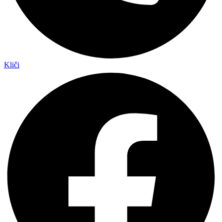
Kliči