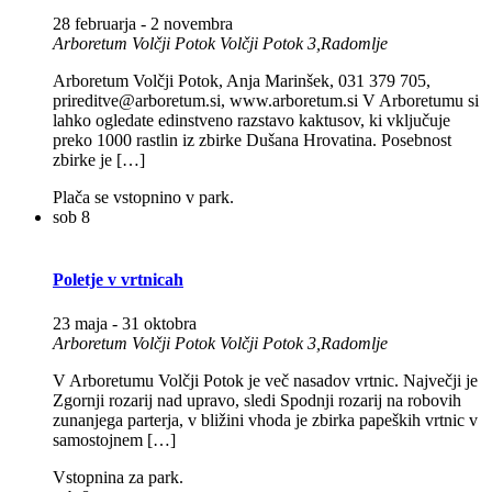
28 februarja
-
2 novembra
Arboretum Volčji Potok
Volčji Potok 3,Radomlje
Arboretum Volčji Potok, Anja Marinšek, 031 379 705,
prireditve@arboretum.si, www.arboretum.si V Arboretumu si
lahko ogledate edinstveno razstavo kaktusov, ki vključuje
preko 1000 rastlin iz zbirke Dušana Hrovatina. Posebnost
zbirke je […]
Plača se vstopnino v park.
sob
8
Poletje v vrtnicah
23 maja
-
31 oktobra
Arboretum Volčji Potok
Volčji Potok 3,Radomlje
V Arboretumu Volčji Potok je več nasadov vrtnic. Največji je
Zgornji rozarij nad upravo, sledi Spodnji rozarij na robovih
zunanjega parterja, v bližini vhoda je zbirka papeških vrtnic v
samostojnem […]
Vstopnina za park.