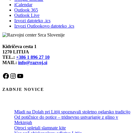
iCalendar
Outlook 365
Outlook Live
Izvozi datoteko .ics
Izvozi Outlookovo datoteko .ics
Kidričeva cesta 1
1270 LITIJA
TEL.:
+386 1 896 27 10
MAIL:
info@razvoj.si
Facebook
Instagram
YouTube
ZADNJE NOVICE
Mladi na Dolah pri Litiji spoznavali stoletno oglarsko tradicijo
Od potičnice do potice – tridnevno ustvarjanje z glino v
Mekinjah
Otroci spletali slamnate kite