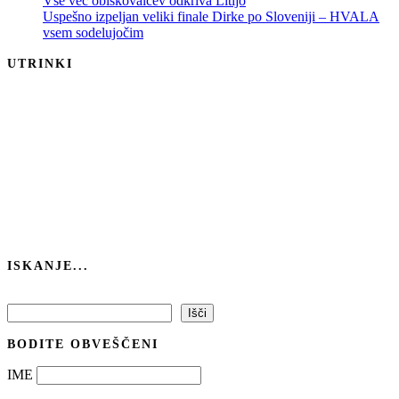
Vse več obiskovalcev odkriva Litijo
Uspešno izpeljan veliki finale Dirke po Sloveniji – HVALA
vsem sodelujočim
UTRINKI
ISKANJE...
Išči
Išči
BODITE OBVEŠČENI
IME