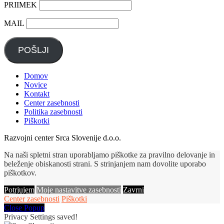
PRIIMEK
MAIL
POŠLJI
Domov
Novice
Kontakt
Center zasebnosti
Politika zasebnosti
Piškotki
Razvojni center Srca Slovenije d.o.o.
Na naši spletni stran uporabljamo piškotke za pravilno delovanje in
beleženje obiskanosti strani. S strinjanjem nam dovolite uporabo
piškotkov.
Potrjujem
Moje nastavitve zasebnosti
Zavrni
Center zasebnosti
Piškotki
Close Popup
Privacy Settings saved!