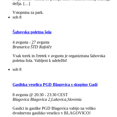
dežja. […]
Vstopnina za park.
sob
8
Šahovska poletna šola
4 avgusta
-
27 avgusta
Brunarica ŠTD Rafolče
Vsak torek in četrtek v avgustu je organizirana šahovska
poletna šola. Vabljeni k udeležbi!
sob
8
Gasilska veselica PGD Blagovica s skupino Gadi
8 avgusta @ 20:30
-
23:30
CEST
Blagovica
Blagovica 2,Lukovica,Slovenia
Gasilci in gasilke PGD Blagovica vabijo na veliko
dvodnevno gasilsko veselico v BLAGOVICO!