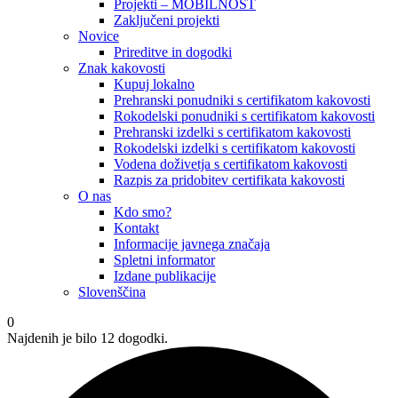
Projekti – MOBILNOST
Zaključeni projekti
Novice
Prireditve in dogodki
Znak kakovosti
Kupuj lokalno
Prehranski ponudniki s certifikatom kakovosti
Rokodelski ponudniki s certifikatom kakovosti
Prehranski izdelki s certifikatom kakovosti
Rokodelski izdelki s certifikatom kakovosti
Vodena doživetja s certifikatom kakovosti
Razpis za pridobitev certifikata kakovosti
O nas
Kdo smo?
Kontakt
Informacije javnega značaja
Spletni informator
Izdane publikacije
Slovenščina
0
Najdenih je bilo 12 dogodki.