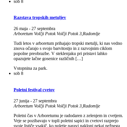
sob
8
Razstava tropskih metuljev
26 maja
-
27 septembra
Arboretum Volčji Potok
Volčji Potok 3,Radomlje
Tudi letos v arboretum prihajajo tropski metulji, ki nas vedno
znova očarajo s svojo barvitostjo in z razvojnim ciklom
popolne preobrazbe. V steklenjaku pri pristavi lahko
opazujete lačne gosenice različnih […]
Vstopnina za park.
sob
8
Poletni festival cvetov
27 junija
-
27 septembra
Arboretum Volčji Potok
Volčji Potok 3,Radomlje
Poletni čas v Arboretumu je radodaren z zelenjem in cvetjem.
Veje se pozibavajo v topli poletni sapici in cvetovi razprejo
svoje lističe vsakič, ko poletje naravi nakloni nekaj nežnega