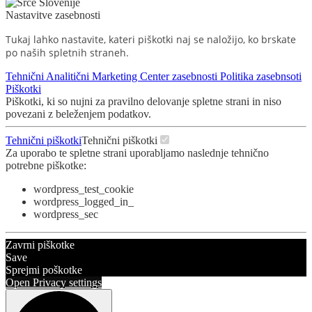
Nastavitve zasebnosti
Tukaj lahko nastavite, kateri piškotki naj se naložijo, ko brskate
po naših spletnih straneh.
Tehnični
Analitični
Marketing
Center zasebnosti
Politika zasebnsoti
Piškotki
Piškotki, ki so nujni za pravilno delovanje spletne strani in niso
povezani z beleženjem podatkov.
Tehnični piškotki
Tehnični piškotki
Za uporabo te spletne strani uporabljamo naslednje tehnično
potrebne piškotke:
wordpress_test_cookie
wordpress_logged_in_
wordpress_sec
Zavrni piškotke
Save
Sprejmi poškotke
Open Privacy settings