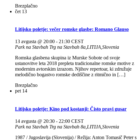
Brezplačno
čet
13
Litijsko poletje: večer romske glasbe: Romano Glauso
13 avgusta @ 20:00
-
21:30
CEST
Park na Stavbah
Trg na Stavbah 8a,LITIJA,Slovenia
Romska glasbena skupina iz Murske Sobote od svoje
ustanovitve leta 2018 prepleta tradicionalne romske motive z
modernim avtorskim izrazom. Njihov repertoar, ki združuje
melodično bogastvo romske dediščine z ritmično in […]
Brezplačno
pet
14
Litijsko poletje: Kino pod kostanji: Čisto pravi gusar
14 avgusta @ 20:30
-
22:00
CEST
Park na Stavbah
Trg na Stavbah 8a,LITIJA,Slovenia
1987 / Jugoslavija (Slovenija) / Režija: Anton Tomasič Peter s