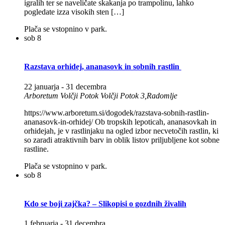
igralih ter se naveličate skakanja po trampolinu, lahko
pogledate izza visokih sten […]
Plača se vstopnino v park.
sob
8
Razstava orhidej, ananasovk in sobnih rastlin
22 januarja
-
31 decembra
Arboretum Volčji Potok
Volčji Potok 3,Radomlje
https://www.arboretum.si/dogodek/razstava-sobnih-rastlin-
ananasovk-in-orhidej/ Ob tropskih lepoticah, ananasovkah in
orhidejah, je v rastlinjaku na ogled izbor necvetočih rastlin, ki
so zaradi atraktivnih barv in oblik listov priljubljene kot sobne
rastline.
Plača se vstopnino v park.
sob
8
Kdo se boji zajčka? – Slikopisi o gozdnih živalih
1 februarja
-
31 decembra