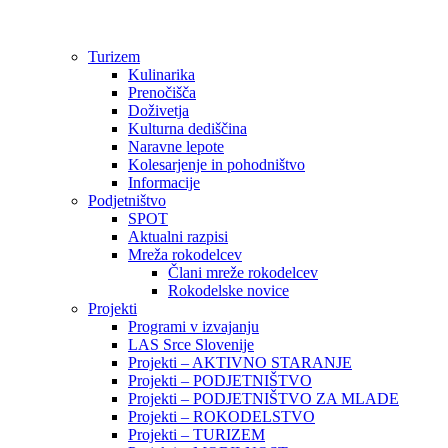
Preskoči
na
vsebino
Turizem
Kulinarika
Prenočišča
Doživetja
Kulturna dediščina
Naravne lepote
Kolesarjenje in pohodništvo
Informacije
Podjetništvo
SPOT
Aktualni razpisi
Mreža rokodelcev
Člani mreže rokodelcev
Rokodelske novice
Projekti
Programi v izvajanju
LAS Srce Slovenije
Projekti – AKTIVNO STARANJE
Projekti – PODJETNIŠTVO
Projekti – PODJETNIŠTVO ZA MLADE
Projekti – ROKODELSTVO
Projekti – TURIZEM