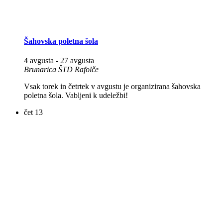
Šahovska poletna šola
4 avgusta
-
27 avgusta
Brunarica ŠTD Rafolče
Vsak torek in četrtek v avgustu je organizirana šahovska
poletna šola. Vabljeni k udeležbi!
čet
13