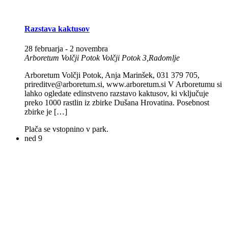
Razstava kaktusov
28 februarja
-
2 novembra
Arboretum Volčji Potok
Volčji Potok 3,Radomlje
Arboretum Volčji Potok, Anja Marinšek, 031 379 705,
prireditve@arboretum.si, www.arboretum.si V Arboretumu si
lahko ogledate edinstveno razstavo kaktusov, ki vključuje
preko 1000 rastlin iz zbirke Dušana Hrovatina. Posebnost
zbirke je […]
Plača se vstopnino v park.
ned
9