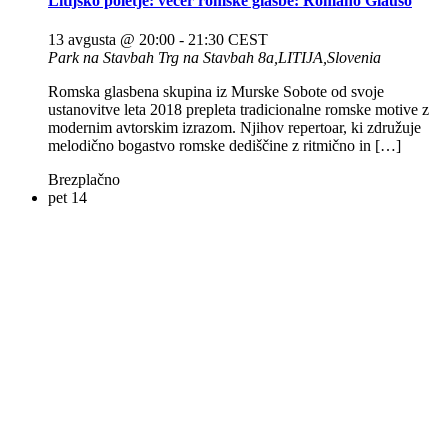
Litijsko poletje: večer romske glasbe: Romano Glauso
13 avgusta @ 20:00
-
21:30
CEST
Park na Stavbah
Trg na Stavbah 8a,LITIJA,Slovenia
Romska glasbena skupina iz Murske Sobote od svoje
ustanovitve leta 2018 prepleta tradicionalne romske motive z
modernim avtorskim izrazom. Njihov repertoar, ki združuje
melodično bogastvo romske dediščine z ritmično in […]
Brezplačno
pet
14