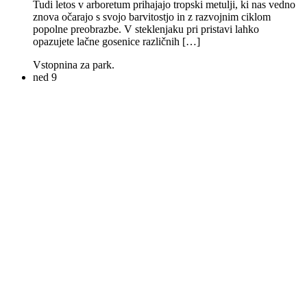
Tudi letos v arboretum prihajajo tropski metulji, ki nas vedno
znova očarajo s svojo barvitostjo in z razvojnim ciklom
popolne preobrazbe. V steklenjaku pri pristavi lahko
opazujete lačne gosenice različnih […]
Vstopnina za park.
ned
9