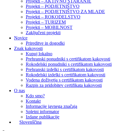
Projekti – AKTIVNO STARANJE
Projekti – PODJETNIŠTVO
Projekti – PODJETNIŠTVO ZA MLADE
Projekti – ROKODELSTVO
Projekti – TURIZEM
Projekti – MOBILNOST
Zaključeni projekti
Novice
Prireditve in dogodki
Znak kakovosti
Kupuj lokalno
Prehranski ponudniki s certifikatom kakovosti
Rokodelski ponudniki s certifikatom kakovosti
Prehranski izdelki s certifikatom kakovosti
Rokodelski izdelki s certifikatom kakovosti
Vodena doživetja s certifikatom kakovosti
Razpis za pridobitev certifikata kakovosti
O nas
Kdo smo?
Kontakt
Informacije javnega značaja
Spletni informator
Izdane publikacije
Slovenščina