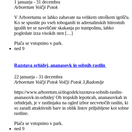
1 januarja
-
31 decembra
Arboretum Volčji Potok
V Arboretumu se lahko zabavate na velikem otroškem igrišču.
Ko se spustite po vseh toboganih in adrenalinskih hitrostnih
igralih ter se naveličate skakanja po trampolinu, lahko
pogledate izza visokih sten […]
Plača se vstopnino v park.
ned
9
Razstava orhidej, ananasovk in sobnih rastlin
22 januarja
-
31 decembra
Arboretum Volčji Potok
Volčji Potok 3,Radomlje
https://www.arboretum.si/dogodek/razstava-sobnih-rastlin-
ananasovk-in-orhidej/ Ob tropskih lepoticah, ananasovkah in
orhidejah, je v rastlinjaku na ogled izbor necvetočih rastlin, ki
so zaradi atraktivnih barv in oblik listov priljubljene kot sobne
rastline.
Plača se vstopnino v park.
ned
9