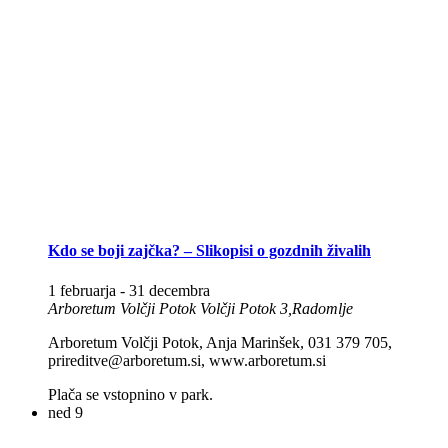
Kdo se boji zajčka? – Slikopisi o gozdnih živalih
1 februarja
-
31 decembra
Arboretum Volčji Potok
Volčji Potok 3,Radomlje
Arboretum Volčji Potok, Anja Marinšek, 031 379 705,
prireditve@arboretum.si, www.arboretum.si
Plača se vstopnino v park.
ned
9