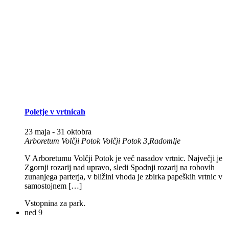
Poletje v vrtnicah
23 maja
-
31 oktobra
Arboretum Volčji Potok
Volčji Potok 3,Radomlje
V Arboretumu Volčji Potok je več nasadov vrtnic. Največji je
Zgornji rozarij nad upravo, sledi Spodnji rozarij na robovih
zunanjega parterja, v bližini vhoda je zbirka papeških vrtnic v
samostojnem […]
Vstopnina za park.
ned
9