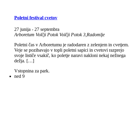
Poletni festival cvetov
27 junija
-
27 septembra
Arboretum Volčji Potok
Volčji Potok 3,Radomlje
Poletni čas v Arboretumu je radodaren z zelenjem in cvetjem.
Veje se pozibavajo v topli poletni sapici in cvetovi razprejo
svoje lističe vsakič, ko poletje naravi nakloni nekaj nežnega
dežja. […]
Vstopnina za park.
ned
9