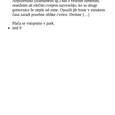
Nepozebniki (Hamamelis sp.) nas z veselim rumenim,
oranžnim ali rdečim cvetjem razveselijo, ko so druge
grmovnice še otrple od zime. Opazili jih boste v zimskem
času zaradi posebne oblike cvetov. Drobne […]
Plača se vstopnino v park.
ned
9