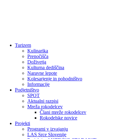
Turizem
Kulinarika
Prenočišča
Doživetja
Kulturna dediščina
Naravne lepote
Kolesarjenje in pohodništvo
Informacije
Podjetništvo
SPOT
Aktualni razpisi
Mreža rokodelcev
Člani mreže rokodelcev
Rokodelske novice
Projekti
Programi v izvajanju
LAS Srce Slovenije