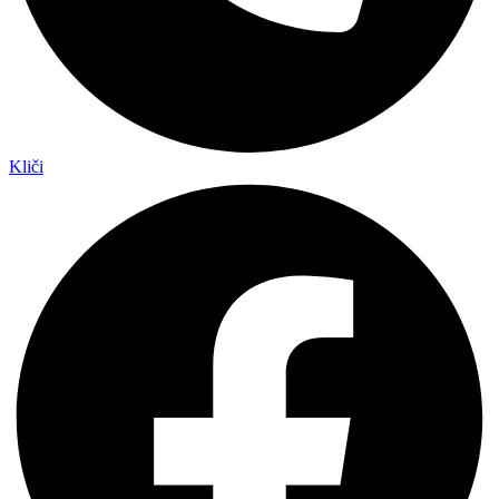
Kliči