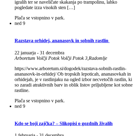
igralih ter se naveličate skakanja po trampolinu, lahko
pogledate izza visokih sten […]
Plača se vstopnino v park.
ned
9
Razstava orhidej, ananasovk in sobnih rastlin
22 januarja
-
31 decembra
Arboretum Volčji Potok
Volčji Potok 3,Radomlje
https://www.arboretum.si/dogodek/razstava-sobnih-rastlin-
ananasovk-in-orhidej/ Ob tropskih lepoticah, ananasovkah in
orhidejah, je v rastlinjaku na ogled izbor necvetočih rastlin, ki
so zaradi atraktivnih barv in oblik listov priljubljene kot sobne
rastline.
Plača se vstopnino v park.
ned
9
Kdo se boji zajčka? – Slikopisi o gozdnih živalih
1 februarja
-
31 decembra