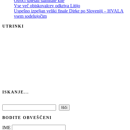
Otroci spletali slamnate kite
Vse več obiskovalcev odkriva Litijo
Uspešno izpeljan veliki finale Dirke po Sloveniji – HVALA
vsem sodelujočim
UTRINKI
ISKANJE...
Išči
Išči
BODITE OBVEŠČENI
IME