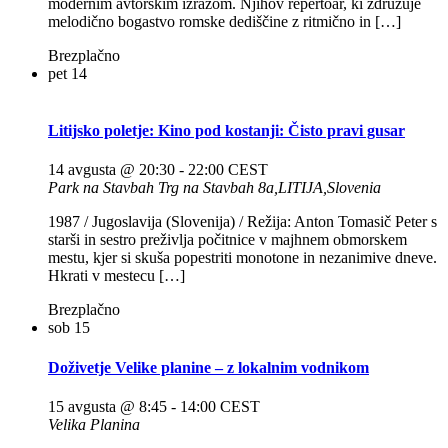
modernim avtorskim izrazom. Njihov repertoar, ki združuje
melodično bogastvo romske dediščine z ritmično in […]
Brezplačno
pet
14
Litijsko poletje: Kino pod kostanji: Čisto pravi gusar
14 avgusta @ 20:30
-
22:00
CEST
Park na Stavbah
Trg na Stavbah 8a,LITIJA,Slovenia
1987 / Jugoslavija (Slovenija) / Režija: Anton Tomasič Peter s
starši in sestro preživlja počitnice v majhnem obmorskem
mestu, kjer si skuša popestriti monotone in nezanimive dneve.
Hkrati v mestecu […]
Brezplačno
sob
15
Doživetje Velike planine – z lokalnim vodnikom
15 avgusta @ 8:45
-
14:00
CEST
Velika Planina