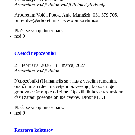
Arboretum Volčji Potok
Volčji Potok 3,Radomlje
Arboretum Volčji Potok, Anja Marinšek, 031 379 705,
prireditve@arboretum.si, www.arboretum.si
Plača se vstopnino v park.
ned
9
Cvetoči nepozebniki
21. februarja, 2026
-
31. marca, 2027
Arboretum Volčji Potok
Nepozebniki (Hamamelis sp.) nas z veselim rumenim,
oranžnim ali rdečim cvetjem razveselijo, ko so druge
grmovnice še otrple od zime. Opazili jih boste v zimskem
času zaradi posebne oblike cvetov. Drobne […]
Plača se vstopnino v park.
ned
9
Razstava kaktusov