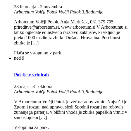
28 februarja
-
2 novembra
Arboretum Volčji Potok
Volčji Potok 3,Radomlje
Arboretum Volčji Potok, Anja Marinšek, 031 379 705,
prireditve@arboretum.si, www.arboretum.si V Arboretumu si
lahko ogledate edinstveno razstavo kaktusov, ki vključuje
preko 1000 rastlin iz zbirke Dušana Hrovatina. Posebnost
zbirke je […]
Plača se vstopnino v park.
ned
9
Poletje v vrtnicah
23 maja
-
31 oktobra
Arboretum Volčji Potok
Volčji Potok 3,Radomlje
V Arboretumu Volčji Potok je več nasadov vrtnic. Največji je
Zgornji rozarij nad upravo, sledi Spodnji rozarij na robovih
zunanjega parterja, v bližini vhoda je zbirka papeških vrtnic v
samostojnem […]
Vstopnina za park.