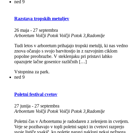
ned
9
Razstava tropskih metuljev
26 maja
-
27 septembra
Arboretum Volčji Potok
Volčji Potok 3,Radomlje
Tudi letos v arboretum prihajajo tropski metulji, ki nas vedno
znova očarajo s svojo barvitostjo in z razvojnim ciklom
popolne preobrazbe. V steklenjaku pri pristavi lahko
opazujete lačne gosenice različnih […]
Vstopnina za park.
ned
9
Poletni festival cvetov
27 junija
-
27 septembra
Arboretum Volčji Potok
Volčji Potok 3,Radomlje
Poletni čas v Arboretumu je radodaren z zelenjem in cvetjem.
Veje se pozibavajo v topli poletni sapici in cvetovi razprejo
svoje lističe vsakič, ko poletje naravi nakloni nekaj nežnega