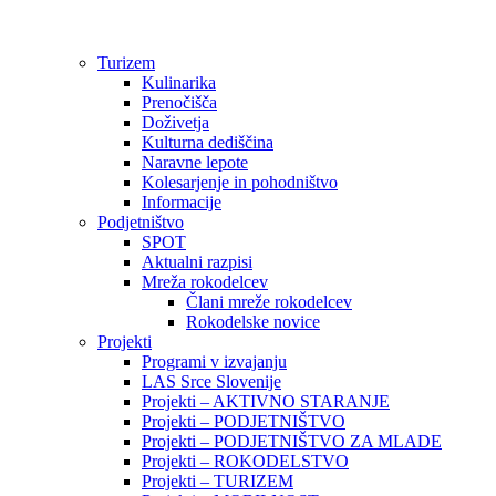
Preskoči
na
vsebino
Turizem
Kulinarika
Prenočišča
Doživetja
Kulturna dediščina
Naravne lepote
Kolesarjenje in pohodništvo
Informacije
Podjetništvo
SPOT
Aktualni razpisi
Mreža rokodelcev
Člani mreže rokodelcev
Rokodelske novice
Projekti
Programi v izvajanju
LAS Srce Slovenije
Projekti – AKTIVNO STARANJE
Projekti – PODJETNIŠTVO
Projekti – PODJETNIŠTVO ZA MLADE
Projekti – ROKODELSTVO
Projekti – TURIZEM