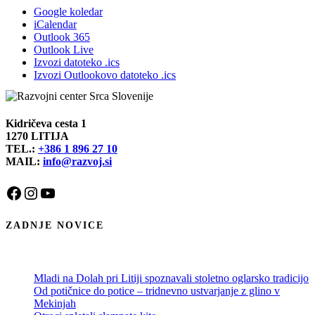
Google koledar
iCalendar
Outlook 365
Outlook Live
Izvozi datoteko .ics
Izvozi Outlookovo datoteko .ics
Kidričeva cesta 1
1270 LITIJA
TEL.:
+386 1 896 27 10
MAIL:
info@razvoj.si
Facebook
Instagram
YouTube
ZADNJE NOVICE
Mladi na Dolah pri Litiji spoznavali stoletno oglarsko tradicijo
Od potičnice do potice – tridnevno ustvarjanje z glino v
Mekinjah