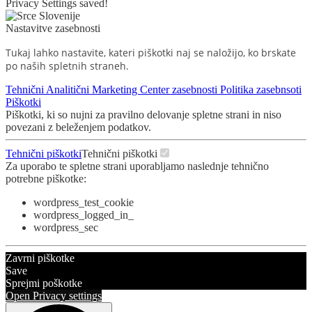
Privacy Settings saved!
Nastavitve zasebnosti
Tukaj lahko nastavite, kateri piškotki naj se naložijo, ko brskate
po naših spletnih straneh.
Tehnični
Analitični
Marketing
Center zasebnosti
Politika zasebnsoti
Piškotki
Piškotki, ki so nujni za pravilno delovanje spletne strani in niso
povezani z beleženjem podatkov.
Tehnični piškotki
Tehnični piškotki
Za uporabo te spletne strani uporabljamo naslednje tehnično
potrebne piškotke:
wordpress_test_cookie
wordpress_logged_in_
wordpress_sec
Zavrni piškotke
Save
Sprejmi poškotke
Open Privacy settings