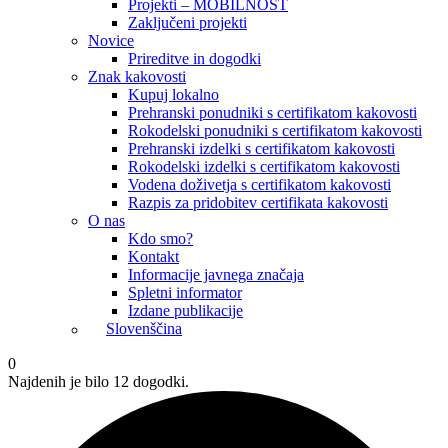
Projekti – MOBILNOST
Zaključeni projekti
Novice
Prireditve in dogodki
Znak kakovosti
Kupuj lokalno
Prehranski ponudniki s certifikatom kakovosti
Rokodelski ponudniki s certifikatom kakovosti
Prehranski izdelki s certifikatom kakovosti
Rokodelski izdelki s certifikatom kakovosti
Vodena doživetja s certifikatom kakovosti
Razpis za pridobitev certifikata kakovosti
O nas
Kdo smo?
Kontakt
Informacije javnega značaja
Spletni informator
Izdane publikacije
Slovenščina
0
Najdenih je bilo 12 dogodki.