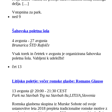
dežja. […]
Vstopnina za park.
ned
9
Šahovska poletna šola
4 avgusta
-
27 avgusta
Brunarica ŠTD Rafolče
Vsak torek in četrtek v avgustu je organizirana šahovska
poletna šola. Vabljeni k udeležbi!
čet
13
Litijsko poletje: večer romske glasbe: Romano Glauso
13 avgusta @ 20:00
-
21:30
CEST
Park na Stavbah
Trg na Stavbah 8a,LITIJA,Slovenia
Romska glasbena skupina iz Murske Sobote od svoje
ustanovitve leta 2018 prepleta tradicionalne romske motive z