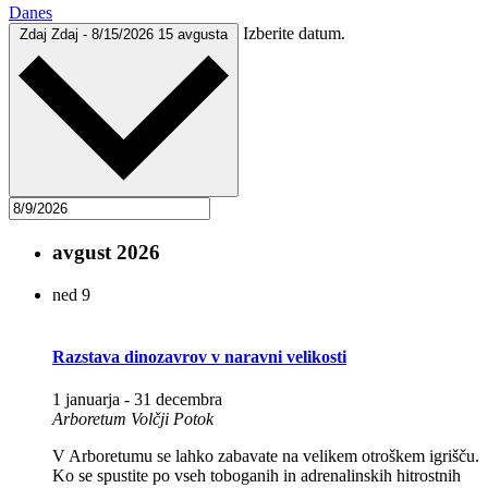
Danes
Izberite datum.
Zdaj
Zdaj
-
8/15/2026
15 avgusta
avgust 2026
ned
9
Razstava dinozavrov v naravni velikosti
1 januarja
-
31 decembra
Arboretum Volčji Potok
V Arboretumu se lahko zabavate na velikem otroškem igrišču.
Ko se spustite po vseh toboganih in adrenalinskih hitrostnih