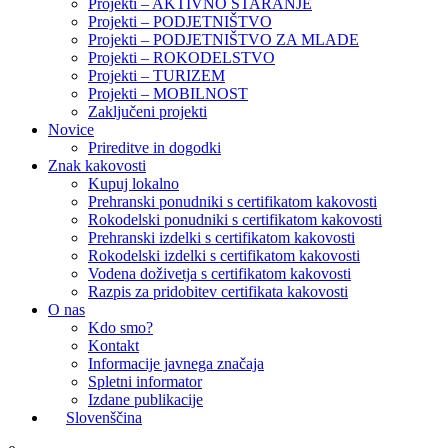
Projekti – AKTIVNO STARANJE
Projekti – PODJETNIŠTVO
Projekti – PODJETNIŠTVO ZA MLADE
Projekti – ROKODELSTVO
Projekti – TURIZEM
Projekti – MOBILNOST
Zaključeni projekti
Novice
Prireditve in dogodki
Znak kakovosti
Kupuj lokalno
Prehranski ponudniki s certifikatom kakovosti
Rokodelski ponudniki s certifikatom kakovosti
Prehranski izdelki s certifikatom kakovosti
Rokodelski izdelki s certifikatom kakovosti
Vodena doživetja s certifikatom kakovosti
Razpis za pridobitev certifikata kakovosti
O nas
Kdo smo?
Kontakt
Informacije javnega značaja
Spletni informator
Izdane publikacije
Slovenščina