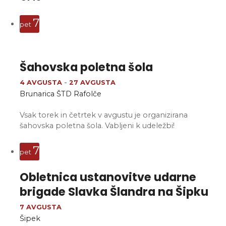
7
pet
Šahovska poletna šola
4 AVGUSTA
-
27 AVGUSTA
Brunarica ŠTD Rafolče
Vsak torek in četrtek v avgustu je organizirana
šahovska poletna šola. Vabljeni k udeležbi!
7
pet
Obletnica ustanovitve udarne
brigade Slavka Šlandra na Šipku
7 AVGUSTA
Šipek