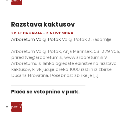
pet
Razstava kaktusov
28 FEBRUARJA
-
2 NOVEMBRA
Arboretum Volčji Potok
Volčji Potok 3,Radomlje
Arboretum Volčji Potok, Anja Marinšek, 031 379 705,
prireditve@arboretum.si, www.arboretum.si V
Arboretumu si lahko ogledate edinstveno razstavo
kaktusov, ki vključuje preko 1000 rastlin iz zbirke
Dušana Hrovatina. Posebnost zbirke je […]
Plača se vstopnino v park.
7
pet