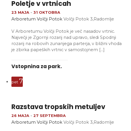
Poletje v vrtnicah
23 MAJA
-
31 OKTOBRA
Arboretum Volčji Potok
Volčji Potok 3,Radomlje
V Arboretumu Volčji Potok je več nasadov vrtnic.
Največji je Zgornji rozarij nad upravo, sledi Spodnji
rozarij na robovih zunanjega parterja, v bližini vhoda
je zbirka papeških vrtnic v samostojnem […]
Vstopnina za park.
7
pet
Razstava tropskih metuljev
26 MAJA
-
27 SEPTEMBRA
Arboretum Volčji Potok
Volčji Potok 3,Radomlje