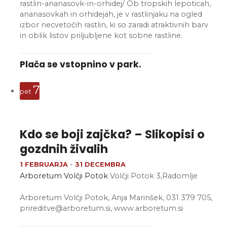
rastlin-ananasovk-in-orhidej/ Ob tropskih lepoticah,
ananasovkah in orhidejah, je v rastlinjaku na ogled
izbor necvetočih rastlin, ki so zaradi atraktivnih barv
in oblik listov priljubljene kot sobne rastline.
Plača se vstopnino v park.
7
pet
Kdo se boji zajčka? – Slikopisi o
gozdnih živalih
1 FEBRUARJA
-
31 DECEMBRA
Arboretum Volčji Potok
Volčji Potok 3,Radomlje
Arboretum Volčji Potok, Anja Marinšek, 031 379 705,
prireditve@arboretum.si, www.arboretum.si