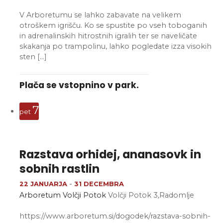
V Arboretumu se lahko zabavate na velikem
otroškem igrišču. Ko se spustite po vseh toboganih
in adrenalinskih hitrostnih igralih ter se naveličate
skakanja po trampolinu, lahko pogledate izza visokih
sten […]
Plača se vstopnino v park.
7
pet
Razstava orhidej, ananasovk in
sobnih rastlin
22 JANUARJA
-
31 DECEMBRA
Arboretum Volčji Potok
Volčji Potok 3,Radomlje
https://www.arboretum.si/dogodek/razstava-sobnih-