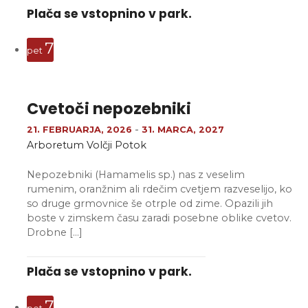
Plača se vstopnino v park.
7
pet
Cvetoči nepozebniki
21. FEBRUARJA, 2026
-
31. MARCA, 2027
Arboretum Volčji Potok
Nepozebniki (Hamamelis sp.) nas z veselim
rumenim, oranžnim ali rdečim cvetjem razveselijo, ko
so druge grmovnice še otrple od zime. Opazili jih
boste v zimskem času zaradi posebne oblike cvetov.
Drobne […]
Plača se vstopnino v park.
7