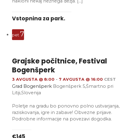
nakloni nekaj nežnega dežja. […]
Vstopnina za park.
7
pet
Grajske počitnice, Festival
Bogenšperk
3 AVGUSTA @ 8:00
-
7 AVGUSTA @ 16:00
CEST
Grad Bogenšperk
Bogenšperk 5,Šmartno pri
Litiji,Slovenija
Poletje na gradu bo ponovno polno ustvarjanja,
raziskovanja, igre in zabave! Obvezne prijave.
Podrobne informacije na povezavi dogodka.
€145