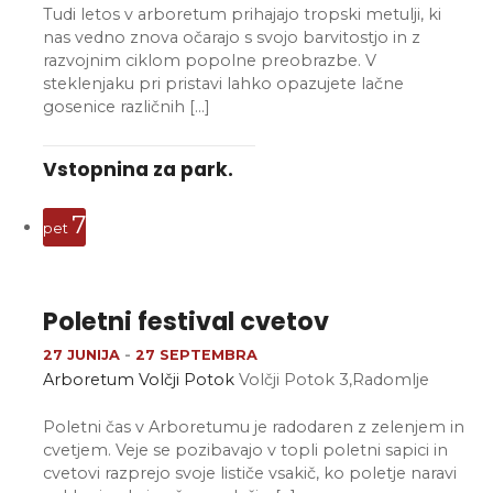
Tudi letos v arboretum prihajajo tropski metulji, ki
nas vedno znova očarajo s svojo barvitostjo in z
razvojnim ciklom popolne preobrazbe. V
steklenjaku pri pristavi lahko opazujete lačne
gosenice različnih […]
Vstopnina za park.
7
pet
Poletni festival cvetov
27 JUNIJA
-
27 SEPTEMBRA
Arboretum Volčji Potok
Volčji Potok 3,Radomlje
Poletni čas v Arboretumu je radodaren z zelenjem in
cvetjem. Veje se pozibavajo v topli poletni sapici in
cvetovi razprejo svoje lističe vsakič, ko poletje naravi