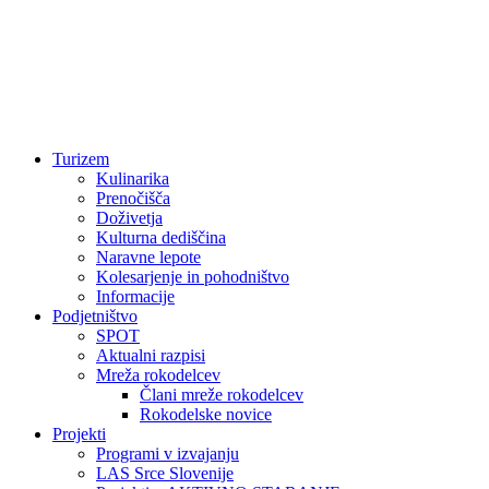
Turizem
Kulinarika
Prenočišča
Doživetja
Kulturna dediščina
Naravne lepote
Kolesarjenje in pohodništvo
Informacije
Podjetništvo
SPOT
Aktualni razpisi
Mreža rokodelcev
Člani mreže rokodelcev
Rokodelske novice
Projekti
Programi v izvajanju
LAS Srce Slovenije