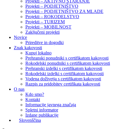
Projekti – AKTIVNO STARANJE
Projekti – PODJETNIŠTVO
Projekti – PODJETNIŠTVO ZA MLADE
Projekti – ROKODELSTVO
Projekti – TURIZEM
Projekti – MOBILNOST
Zaključeni projekti
Novice
Prireditve in dogodki
Znak kakovosti
Kupuj lokalno
Prehranski ponudniki s certifikatom kakovosti
Rokodelski ponudniki s certifikatom kakovosti
Prehranski izdelki s certifikatom kakovosti
Rokodelski izdelki s certifikatom kakovosti
Vodena doživetja s certifikatom kakovosti
Razpis za pridobitev certifikata kakovosti
O nas
Kdo smo?
Kontakt
Informacije javnega značaja
Spletni informator
Izdane publikacije
Slovenščina