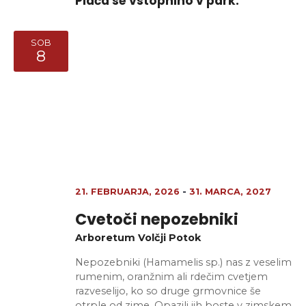
Plača se vstopnino v park.
SOB
8
21. FEBRUARJA, 2026
-
31. MARCA, 2027
Cvetoči nepozebniki
Arboretum Volčji Potok
Nepozebniki (Hamamelis sp.) nas z veselim
rumenim, oranžnim ali rdečim cvetjem
razveselijo, ko so druge grmovnice še
otrple od zime. Opazili jih boste v zimskem