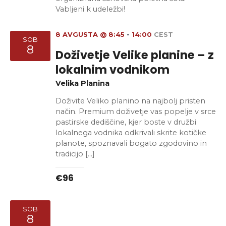
Vabljeni k udeležbi!
8 AVGUSTA @ 8:45
-
14:00
CEST
SOB
8
Doživetje Velike planine – z
lokalnim vodnikom
Velika Planina
Doživite Veliko planino na najbolj pristen
način. Premium doživetje vas popelje v srce
pastirske dediščine, kjer boste v družbi
lokalnega vodnika odkrivali skrite kotičke
planote, spoznavali bogato zgodovino in
tradicijo […]
€96
SOB
8