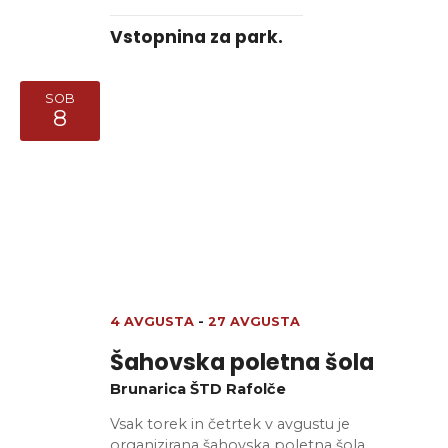
Vstopnina za park.
SOB
8
4 AVGUSTA
-
27 AVGUSTA
Šahovska poletna šola
Brunarica ŠTD Rafolče
Vsak torek in četrtek v avgustu je
organizirana šahovska poletna šola.