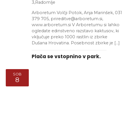
3,Radomlje
Arboretum Volčji Potok, Anja Marinšek, 031
379 705, prireditve@arboretum.si,
www.arboretum.si V Arboretumu si lahko
ogledate edinstveno razstavo kaktusov, ki
vključuje preko 1000 rastlin iz zbirke
Dušana Hrovatina. Posebnost zbirke je […]
Plača se vstopnino v park.
SOB
8