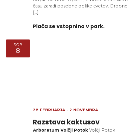
času zaradi posebne oblike cvetov. Drobne
[…]
Plača se vstopnino v park.
SOB
8
28 FEBRUARJA
-
2 NOVEMBRA
Razstava kaktusov
Arboretum Volčji Potok
Volčji Potok