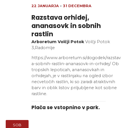
a
c
22 JANUARJA
-
31 DECEMBRA
i
Razstava orhidej,
j
ananasovk in sobnih
e
rastlin
Arboretum Volčji Potok
Volčji Potok
3,Radomlje
https://www.arboretum.si/dogodek/razstav
a-sobnih-rastlin-ananasovk-in-orhidej/ Ob
tropskih lepoticah, ananasovkah in
orhidejah, je v rastlinjaku na ogled izbor
necvetočih rastlin, ki so zaradi atraktivnih
barv in oblik listov priljubljene kot sobne
rastline.
Plača se vstopnino v park.
SOB