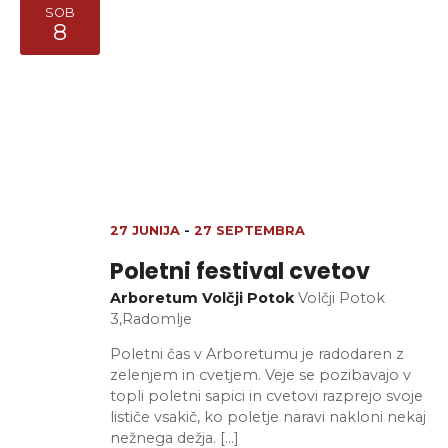
SOB
8
27 JUNIJA
-
27 SEPTEMBRA
Poletni festival cvetov
Arboretum Volčji Potok
Volčji Potok
3,Radomlje
Poletni čas v Arboretumu je radodaren z
zelenjem in cvetjem. Veje se pozibavajo v
topli poletni sapici in cvetovi razprejo svoje
lističe vsakič, ko poletje naravi nakloni nekaj
nežnega dežja. […]