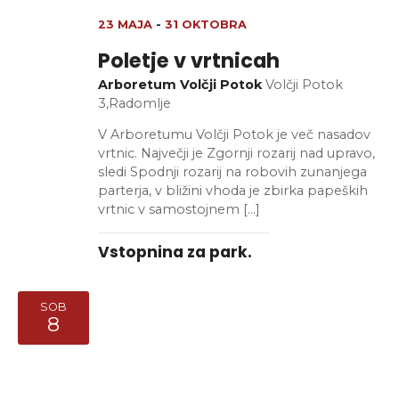
23 MAJA
-
31 OKTOBRA
Poletje v vrtnicah
Arboretum Volčji Potok
Volčji Potok
3,Radomlje
V Arboretumu Volčji Potok je več nasadov
vrtnic. Največji je Zgornji rozarij nad upravo,
sledi Spodnji rozarij na robovih zunanjega
parterja, v bližini vhoda je zbirka papeških
vrtnic v samostojnem […]
Vstopnina za park.
SOB
8