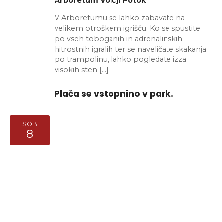
d
k
Arboretum Volčji Potok
d
P
V Arboretumu se lahko zabavate na
i
i
a
o
velikem otroškem igrišču. Ko se spustite
t
N
po vseh toboganih in adrenalinskih
g
u
hitrostnih igralih ter se naveličate skakanja
m
a
po trampolinu, lahko pogledate izza
l
.
visokih sten […]
e
v
Plača se vstopnino v park.
d
i
i
g
SOB
N
8
a
a
v
c
i
i
g
j
a