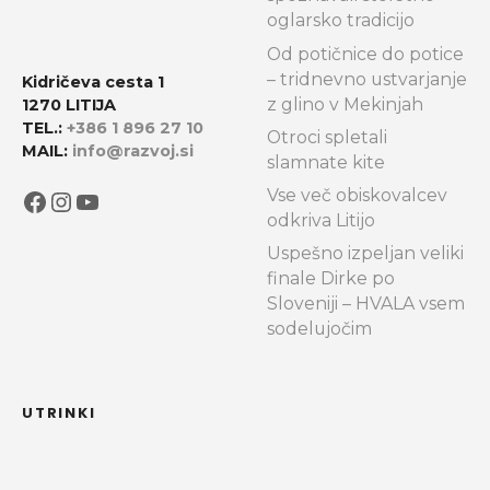
oglarsko tradicijo
Od potičnice do potice
– tridnevno ustvarjanje
Kidričeva cesta 1
z glino v Mekinjah
1270 LITIJA
TEL.:
+386 1 896 27 10
Otroci spletali
MAIL:
info@razvoj.si
slamnate kite
Facebook
Instagram
YouTube
Vse več obiskovalcev
odkriva Litijo
Uspešno izpeljan veliki
finale Dirke po
Sloveniji – HVALA vsem
sodelujočim
UTRINKI