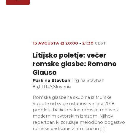
13 AVGUSTA @ 20:00
-
21:30
CEST
Litijsko poletje: večer
romske glasbe: Romano
Glauso
Park na Stavbah
Trg na Stavbah
8a,LITIJA,Slovenia
Romska glasbena skupina iz Murske
Sobote od svoje ustanovitve leta 2018
prepleta tradicionalne romske motive z
modernim avtorskim izrazom. Njihov
repertoar, ki združuje melodično bogastvo
romske dediščine z ritmično in […]