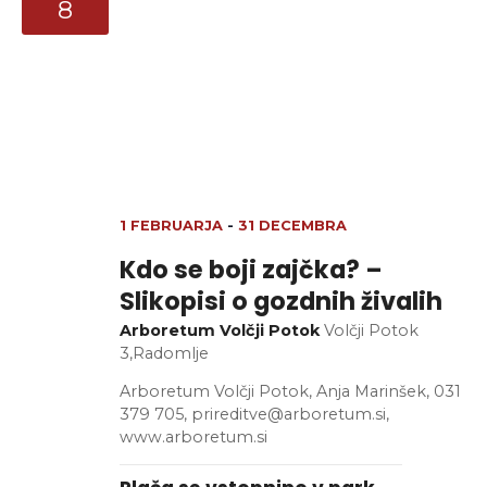
8
1 FEBRUARJA
-
31 DECEMBRA
Kdo se boji zajčka? –
Slikopisi o gozdnih živalih
Arboretum Volčji Potok
Volčji Potok
3,Radomlje
Arboretum Volčji Potok, Anja Marinšek, 031
379 705, prireditve@arboretum.si,
www.arboretum.si