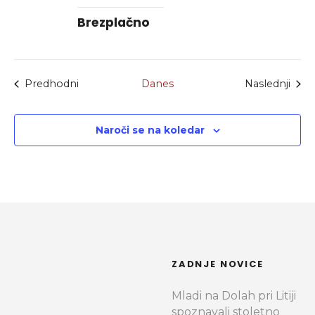
Brezplačno
Dogodki
Dogo
Predhodni
Danes
Naslednji
Naroči se na koledar
ZADNJE NOVICE
Mladi na Dolah pri Litiji
spoznavali stoletno