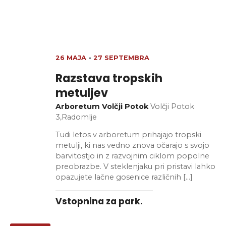
26 MAJA
-
27 SEPTEMBRA
Razstava tropskih
metuljev
Arboretum Volčji Potok
Volčji Potok
3,Radomlje
Tudi letos v arboretum prihajajo tropski
metulji, ki nas vedno znova očarajo s svojo
barvitostjo in z razvojnim ciklom popolne
preobrazbe. V steklenjaku pri pristavi lahko
opazujete lačne gosenice različnih […]
Vstopnina za park.