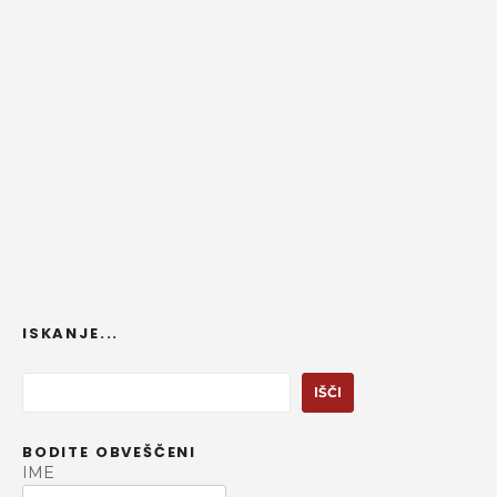
ISKANJE...
I
IŠČI
š
č
BODITE OBVEŠČENI
i
IME