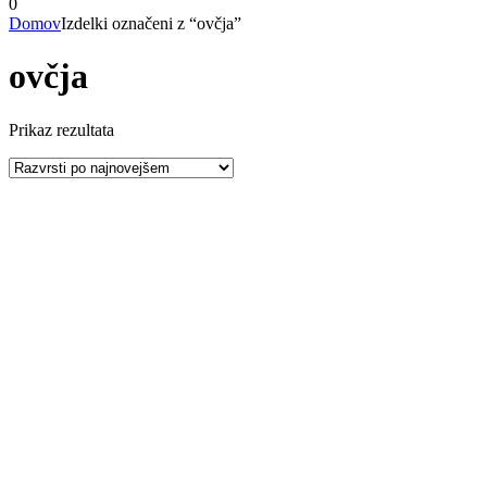
0
Domov
Izdelki označeni z “ovčja”
ovčja
Prikaz rezultata