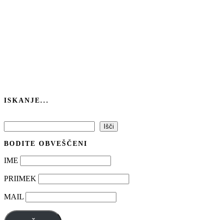
ISKANJE...
Išči
Išči
BODITE OBVEŠČENI
IME
PRIIMEK
MAIL