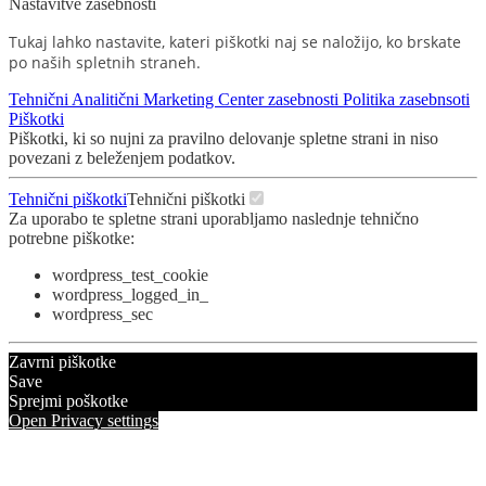
Nastavitve zasebnosti
Tukaj lahko nastavite, kateri piškotki naj se naložijo, ko brskate
po naših spletnih straneh.
Tehnični
Analitični
Marketing
Center zasebnosti
Politika zasebnsoti
Piškotki
Piškotki, ki so nujni za pravilno delovanje spletne strani in niso
povezani z beleženjem podatkov.
Tehnični piškotki
Tehnični piškotki
Za uporabo te spletne strani uporabljamo naslednje tehnično
potrebne piškotke:
wordpress_test_cookie
wordpress_logged_in_
wordpress_sec
Zavrni piškotke
Save
Sprejmi poškotke
Open Privacy settings