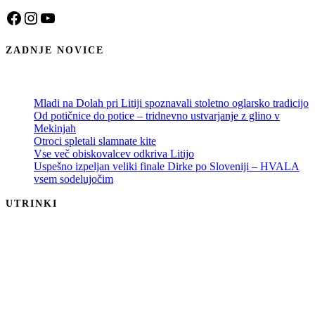
Facebook
Instagram
YouTube
ZADNJE NOVICE
Mladi na Dolah pri Litiji spoznavali stoletno oglarsko tradicijo
Od potičnice do potice – tridnevno ustvarjanje z glino v
Mekinjah
Otroci spletali slamnate kite
Vse več obiskovalcev odkriva Litijo
Uspešno izpeljan veliki finale Dirke po Sloveniji – HVALA
vsem sodelujočim
UTRINKI