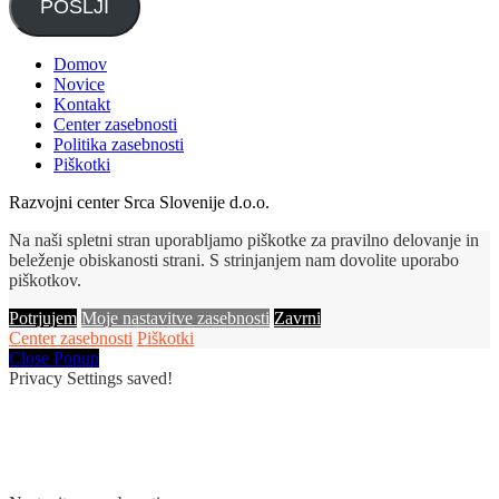
POŠLJI
Domov
Novice
Kontakt
Center zasebnosti
Politika zasebnosti
Piškotki
Razvojni center Srca Slovenije d.o.o.
Na naši spletni stran uporabljamo piškotke za pravilno delovanje in
beleženje obiskanosti strani. S strinjanjem nam dovolite uporabo
piškotkov.
Potrjujem
Moje nastavitve zasebnosti
Zavrni
Center zasebnosti
Piškotki
Close Popup
Privacy Settings saved!