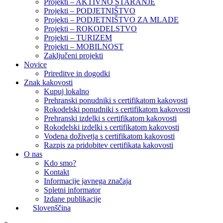
Projekti – AKTIVNO STARANJE
Projekti – PODJETNIŠTVO
Projekti – PODJETNIŠTVO ZA MLADE
Projekti – ROKODELSTVO
Projekti – TURIZEM
Projekti – MOBILNOST
Zaključeni projekti
Novice
Prireditve in dogodki
Znak kakovosti
Kupuj lokalno
Prehranski ponudniki s certifikatom kakovosti
Rokodelski ponudniki s certifikatom kakovosti
Prehranski izdelki s certifikatom kakovosti
Rokodelski izdelki s certifikatom kakovosti
Vodena doživetja s certifikatom kakovosti
Razpis za pridobitev certifikata kakovosti
O nas
Kdo smo?
Kontakt
Informacije javnega značaja
Spletni informator
Izdane publikacije
Slovenščina