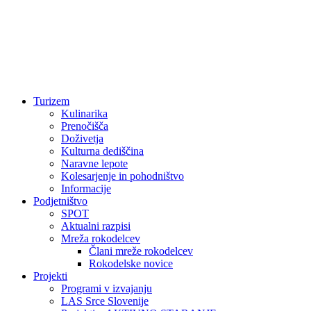
Turizem
Kulinarika
Prenočišča
Doživetja
Kulturna dediščina
Naravne lepote
Kolesarjenje in pohodništvo
Informacije
Podjetništvo
SPOT
Aktualni razpisi
Mreža rokodelcev
Člani mreže rokodelcev
Rokodelske novice
Projekti
Programi v izvajanju
LAS Srce Slovenije