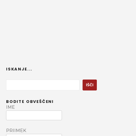
ISKANJE...
I
IŠČI
š
č
BODITE OBVEŠČENI
i
IME
PRIIMEK