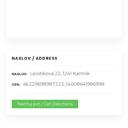
NASLOV / ADDRESS
Levstikova 22, 1241 Kamnik
NASLOV
46.229698987223, 14.608641986998
GPS
Načrtuj pot / Get Directions