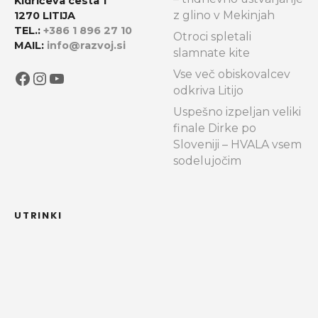
Kidričeva cesta 1
z glino v Mekinjah
1270 LITIJA
TEL.:
+386 1 896 27 10
Otroci spletali
MAIL:
info@razvoj.si
slamnate kite
Facebook
Instagram
YouTube
Vse več obiskovalcev
odkriva Litijo
Uspešno izpeljan veliki
finale Dirke po
Sloveniji – HVALA vsem
sodelujočim
UTRINKI