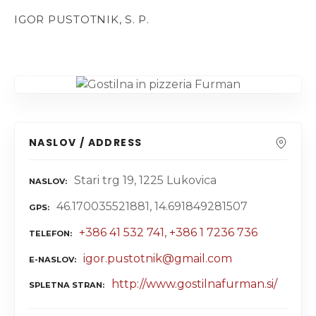
IGOR PUSTOTNIK, S. P.
NASLOV / ADDRESS
Stari trg 19, 1225 Lukovica
NASLOV
46.170035521881, 14.691849281507
GPS
+386 41 532 741, +386 1 7236 736
TELEFON
igor.pustotnik@gmail.com
E-NASLOV
http://www.gostilnafurman.si/
SPLETNA STRAN