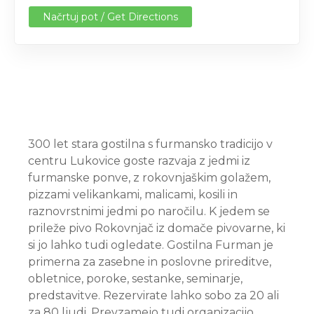
Načrtuj pot / Get Directions
300 let stara gostilna s furmansko tradicijo v
centru Lukovice goste razvaja z jedmi iz
furmanske ponve, z rokovnjaškim golažem,
pizzami velikankami, malicami, kosili in
raznovrstnimi jedmi po naročilu. K jedem se
prileže pivo Rokovnjač iz domače pivovarne, ki
si jo lahko tudi ogledate. Gostilna Furman je
primerna za zasebne in poslovne prireditve,
obletnice, poroke, sestanke, seminarje,
predstavitve. Rezervirate lahko sobo za 20 ali
za 80 ljudi. Prevzamejo tudi organizacijo