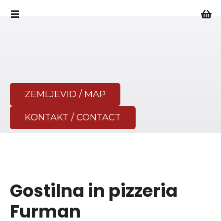
P
r
e
s
k
o
č
i
ZEMLJEVID / MAP
n
a
KONTAKT / CONTACT
v
s
e
b
i
n
Gostilna in pizzeria
o
Furman