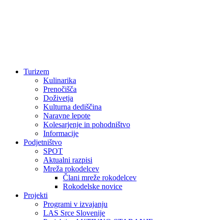
Turizem
Kulinarika
Prenočišča
Doživetja
Kulturna dediščina
Naravne lepote
Kolesarjenje in pohodništvo
Informacije
Podjetništvo
SPOT
Aktualni razpisi
Mreža rokodelcev
Člani mreže rokodelcev
Rokodelske novice
Projekti
Programi v izvajanju
LAS Srce Slovenije