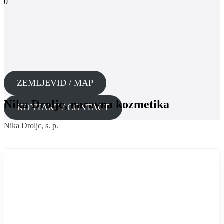
0
ZEMLJEVID / MAP
Nika Droljc, naravna kozmetika
KONTAKT / CONTACT
Nika Droljc, s. p.