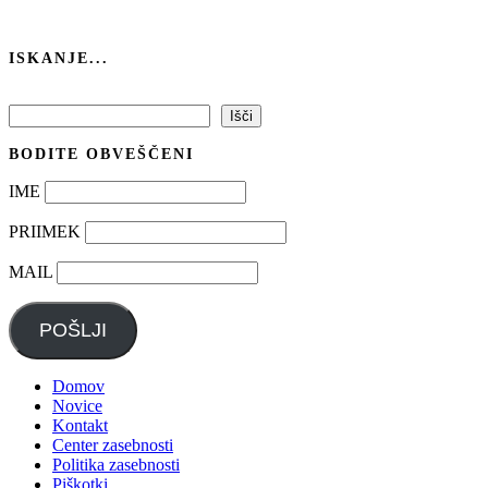
ISKANJE...
Išči
Išči
BODITE OBVEŠČENI
IME
PRIIMEK
MAIL
POŠLJI
Domov
Novice
Kontakt
Center zasebnosti
Politika zasebnosti
Piškotki