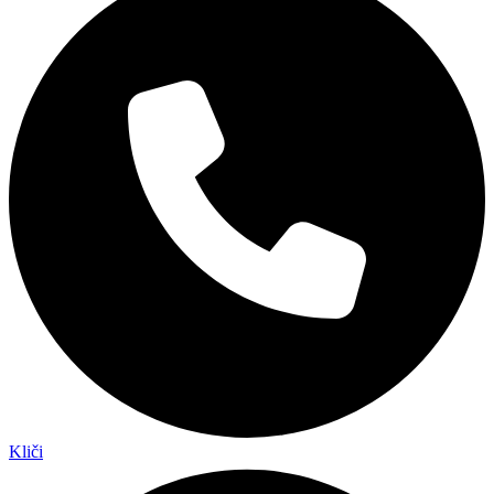
Kliči