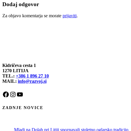
Dodaj odgovor
Za objavo komentarja se morate
prijaviti
.
Kidričeva cesta 1
1270 LITIJA
TEL.:
+386 1 896 27 10
MAIL:
info@razvoj.si
Facebook
Instagram
YouTube
ZADNJE NOVICE
Mladi na Dolah pri Litiji spoznavali stoletno oglarsko tradicijo