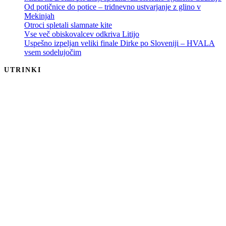
Od potičnice do potice – tridnevno ustvarjanje z glino v
Mekinjah
Otroci spletali slamnate kite
Vse več obiskovalcev odkriva Litijo
Uspešno izpeljan veliki finale Dirke po Sloveniji – HVALA
vsem sodelujočim
UTRINKI