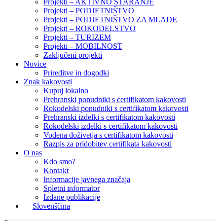
Projekti – AKTIVNO STARANJE
Projekti – PODJETNIŠTVO
Projekti – PODJETNIŠTVO ZA MLADE
Projekti – ROKODELSTVO
Projekti – TURIZEM
Projekti – MOBILNOST
Zaključeni projekti
Novice
Prireditve in dogodki
Znak kakovosti
Kupuj lokalno
Prehranski ponudniki s certifikatom kakovosti
Rokodelski ponudniki s certifikatom kakovosti
Prehranski izdelki s certifikatom kakovosti
Rokodelski izdelki s certifikatom kakovosti
Vodena doživetja s certifikatom kakovosti
Razpis za pridobitev certifikata kakovosti
O nas
Kdo smo?
Kontakt
Informacije javnega značaja
Spletni informator
Izdane publikacije
Slovenščina