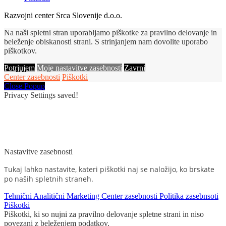
Razvojni center Srca Slovenije d.o.o.
Na naši spletni stran uporabljamo piškotke za pravilno delovanje in
beleženje obiskanosti strani. S strinjanjem nam dovolite uporabo
piškotkov.
Potrjujem
Moje nastavitve zasebnosti
Zavrni
Center zasebnosti
Piškotki
Close Popup
Privacy Settings saved!
Nastavitve zasebnosti
Tukaj lahko nastavite, kateri piškotki naj se naložijo, ko brskate
po naših spletnih straneh.
Tehnični
Analitični
Marketing
Center zasebnosti
Politika zasebnsoti
Piškotki
Piškotki, ki so nujni za pravilno delovanje spletne strani in niso
povezani z beleženjem podatkov.