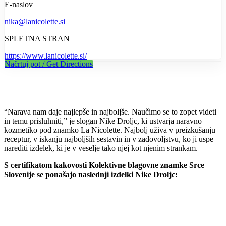
E-naslov
nika@lanicolette.si
SPLETNA STRAN
https://www.lanicolette.si/
Načrtuj pot / Get Directions
“Narava nam daje najlepše in najboljše. Naučimo se to zopet videti
in temu prisluhniti,” je slogan Nike Droljc, ki ustvarja naravno
kozmetiko pod znamko La Nicolette. Najbolj uživa v preizkušanju
receptur, v iskanju najboljših sestavin in v zadovoljstvu, ko ji uspe
narediti izdelek, ki je v veselje tako njej kot njenim strankam.
S certifikatom kakovosti Kolektivne blagovne znamke Srce
Slovenije se ponašajo naslednji izdelki Nike Droljc: