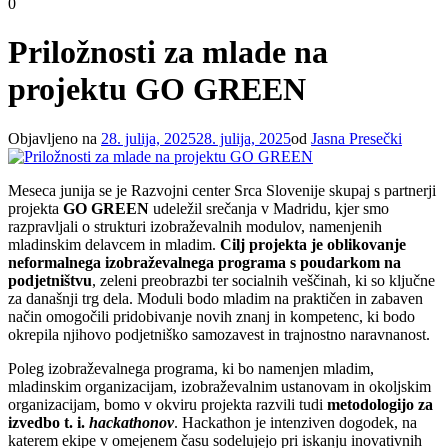
0
Priložnosti za mlade na
projektu GO GREEN
Objavljeno na
28. julija, 2025
28. julija, 2025
od
Jasna Presečki
Meseca junija se je Razvojni center Srca Slovenije skupaj s partnerji
projekta
GO GREEN
udeležil srečanja v Madridu, kjer smo
razpravljali o strukturi izobraževalnih modulov, namenjenih
mladinskim delavcem in mladim.
Cilj projekta je oblikovanje
neformalnega izobraževalnega programa s poudarkom na
podjetništvu
, zeleni preobrazbi ter socialnih veščinah, ki so ključne
za današnji trg dela. Moduli bodo mladim na praktičen in zabaven
način omogočili pridobivanje novih znanj in kompetenc, ki bodo
okrepila njihovo podjetniško samozavest in trajnostno naravnanost.
Poleg izobraževalnega programa, ki bo namenjen mladim,
mladinskim organizacijam, izobraževalnim ustanovam in okoljskim
organizacijam, bomo v okviru projekta razvili tudi
metodologijo za
izvedbo t. i.
hackathonov
. Hackathon je intenziven dogodek, na
katerem ekipe v omejenem času sodelujejo pri iskanju inovativnih