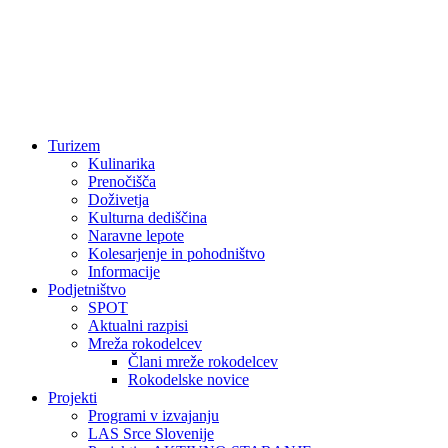
Turizem
Kulinarika
Prenočišča
Doživetja
Kulturna dediščina
Naravne lepote
Kolesarjenje in pohodništvo
Informacije
Podjetništvo
SPOT
Aktualni razpisi
Mreža rokodelcev
Člani mreže rokodelcev
Rokodelske novice
Projekti
Programi v izvajanju
LAS Srce Slovenije