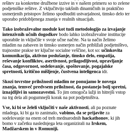
rešitev za konkretne družbene izzive in v našem primeru so to zelene
podjetniške rešitve. Z vključitvijo takšnih dinamičnih in praktično
usmerjenih pristopov želimo spodbuditi ustvarjalnost, timsko delo ter
uporabo pridobljenega znanja v realnih situacijah.
Tako izobraževalne module kot tudi metodologijo za izvajanje
intenzivnih učnih dogodkov
bodo lahko izobraževalne institucije
uporabile in vključile v svoje učne načrte. Na ta način želimo
mladim na zabaven in timsko usmerjen način približali podjetništvo,
trajnostne prakse ter ključne socialne veščine, kot so:
učinkovita
komunikacija, aktivno poslušanje, timsko delo, empatija,
reševanje konfliktov, asertivnost, prilagodljivost, upravljanje
časa, odgovornost, sodelovanje, spoštovanje, pogajalske
spretnosti, kritično mišljenje, čustvena inteligenca
idr.
Skozi tovrstne priložnosti mladim ne ponujamo le novega
znanja, temveč predvsem priložnost, da postanejo bolj spretni,
iznajdljivi in samozavestni.
To jim omogoča lažji in hitrejši vstop
na trg dela ali pogumnejši korak na pot podjetništva.
Vse, ki bi se želeli vključiti v naše aktivnosti
, ali pa poznate
mladega, ki bi ga to zanimalo,
vabimo, da se prijavite
za
sodelovanje na enem od treh mednarodnih
hackathonov
, ki jih
bomo v začetku naslednjega leta organizirali na
Irskem,
Madžarskem in v Romuniji.