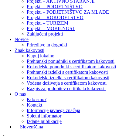
Projekti – AKTIVNO STARANJE
Projekti – PODJETNIŠTVO
Projekti – PODJETNIŠTVO ZA MLADE
Projekti – ROKODELSTVO
Projekti – TURIZEM
Projekti – MOBILNOST
Zaključeni projekti
Novice
Prireditve in dogodki
Znak kakovosti
Kupuj lokalno
Prehranski ponudniki s certifikatom kakovosti
Rokodelski ponudniki s certifikatom kakovosti
Prehranski izdelki s certifikatom kakovosti
Rokodelski izdelki s certifikatom kakovosti
Vodena doživetja s certifikatom kakovosti
Razpis za pridobitev certifikata kakovosti
O nas
Kdo smo?
Kontakt
Informacije javnega značaja
Spletni informator
Izdane publikacije
Slovenščina