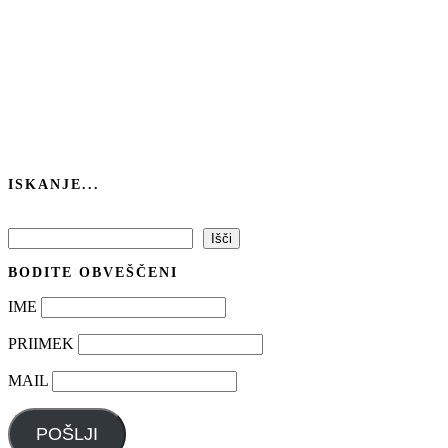
ISKANJE...
Išči
Išči
BODITE OBVEŠČENI
IME
PRIIMEK
MAIL
POŠLJI