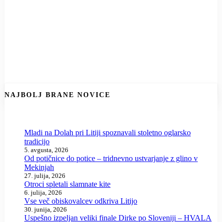
NAJBOLJ BRANE NOVICE
Mladi na Dolah pri Litiji spoznavali stoletno oglarsko
tradicijo
5. avgusta, 2026
Od potičnice do potice – tridnevno ustvarjanje z glino v
Mekinjah
27. julija, 2026
Otroci spletali slamnate kite
6. julija, 2026
Vse več obiskovalcev odkriva Litijo
30. junija, 2026
Uspešno izpeljan veliki finale Dirke po Sloveniji – HVALA