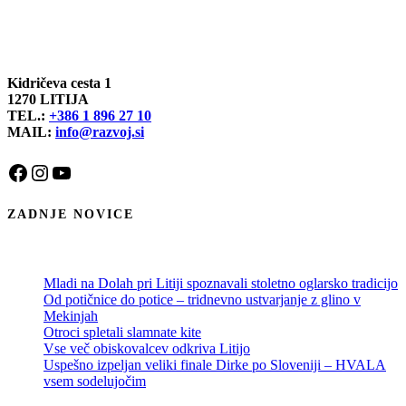
Kidričeva cesta 1
1270 LITIJA
TEL.:
+386 1 896 27 10
MAIL:
info@razvoj.si
Facebook
Instagram
YouTube
ZADNJE NOVICE
Mladi na Dolah pri Litiji spoznavali stoletno oglarsko tradicijo
Od potičnice do potice – tridnevno ustvarjanje z glino v
Mekinjah
Otroci spletali slamnate kite
Vse več obiskovalcev odkriva Litijo
Uspešno izpeljan veliki finale Dirke po Sloveniji – HVALA
vsem sodelujočim