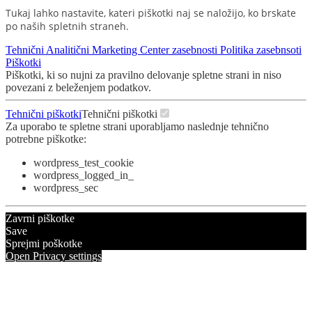
Tukaj lahko nastavite, kateri piškotki naj se naložijo, ko brskate
po naših spletnih straneh.
Tehnični
Analitični
Marketing
Center zasebnosti
Politika zasebnsoti
Piškotki
Piškotki, ki so nujni za pravilno delovanje spletne strani in niso
povezani z beleženjem podatkov.
Tehnični piškotki
Tehnični piškotki
Za uporabo te spletne strani uporabljamo naslednje tehnično
potrebne piškotke:
wordpress_test_cookie
wordpress_logged_in_
wordpress_sec
Zavrni piškotke
Save
Sprejmi poškotke
Open Privacy settings