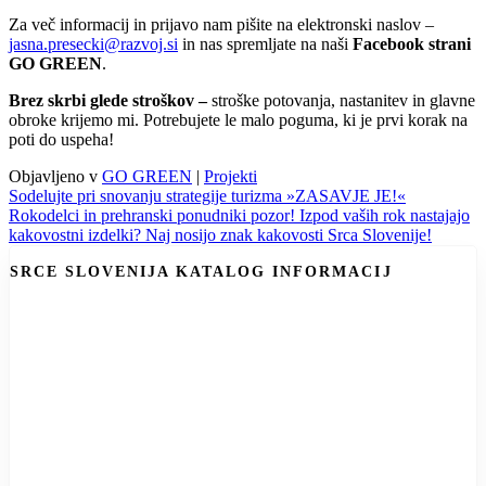
Za več informacij in prijavo nam pišite na elektronski naslov –
jasna.presecki@razvoj.si
in nas spremljate na naši
Facebook strani
GO GREEN
.
Brez skrbi glede stroškov –
stroške potovanja, nastanitev in glavne
obroke krijemo mi. Potrebujete le malo poguma, ki je prvi korak na
poti do uspeha!
Objavljeno v
GO GREEN
|
Projekti
Navigacija
Sodelujte pri snovanju strategije turizma »ZASAVJE JE!«
Rokodelci in prehranski ponudniki pozor! Izpod vaših rok nastajajo
prispevka
kakovostni izdelki? Naj nosijo znak kakovosti Srca Slovenije!
SRCE SLOVENIJA KATALOG INFORMACIJ