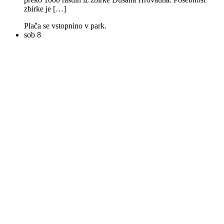
zbirke je […]
Plača se vstopnino v park.
sob
8