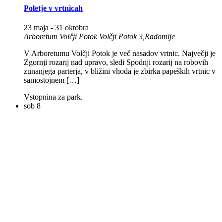
Poletje v vrtnicah
23 maja
-
31 oktobra
Arboretum Volčji Potok
Volčji Potok 3,Radomlje
V Arboretumu Volčji Potok je več nasadov vrtnic. Največji je
Zgornji rozarij nad upravo, sledi Spodnji rozarij na robovih
zunanjega parterja, v bližini vhoda je zbirka papeških vrtnic v
samostojnem […]
Vstopnina za park.
sob
8