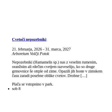
Cvetoči nepozebniki
21. februarja, 2026
-
31. marca, 2027
Arboretum Volčji Potok
Nepozebniki (Hamamelis sp.) nas z veselim rumenim,
oranžnim ali rdečim cvetjem razveselijo, ko so druge
grmovnice še otrple od zime. Opazili jih boste v zimskem
času zaradi posebne oblike cvetov. Drobne […]
Plača se vstopnino v park.
sob
8