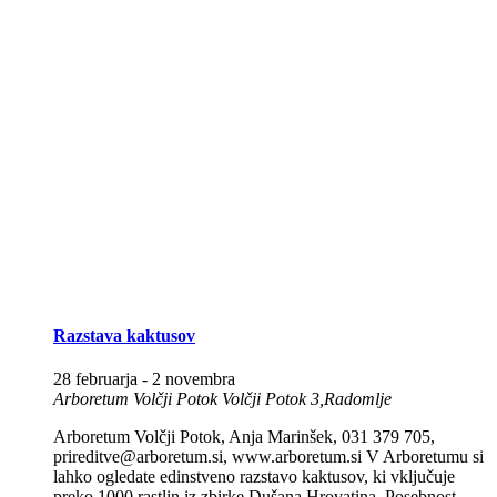
Razstava kaktusov
28 februarja
-
2 novembra
Arboretum Volčji Potok
Volčji Potok 3,Radomlje
Arboretum Volčji Potok, Anja Marinšek, 031 379 705,
prireditve@arboretum.si, www.arboretum.si V Arboretumu si
lahko ogledate edinstveno razstavo kaktusov, ki vključuje
preko 1000 rastlin iz zbirke Dušana Hrovatina. Posebnost