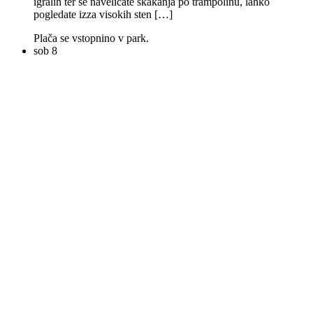
igralih ter se naveličate skakanja po trampolinu, lahko
pogledate izza visokih sten […]
Plača se vstopnino v park.
sob
8