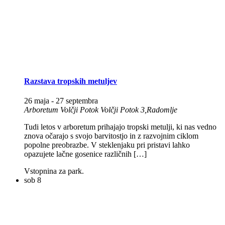
Razstava tropskih metuljev
26 maja
-
27 septembra
Arboretum Volčji Potok
Volčji Potok 3,Radomlje
Tudi letos v arboretum prihajajo tropski metulji, ki nas vedno
znova očarajo s svojo barvitostjo in z razvojnim ciklom
popolne preobrazbe. V steklenjaku pri pristavi lahko
opazujete lačne gosenice različnih […]
Vstopnina za park.
sob
8