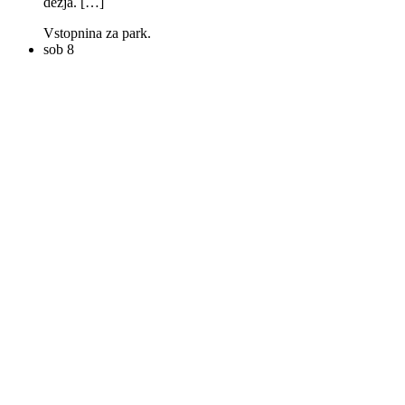
dežja. […]
Vstopnina za park.
sob
8