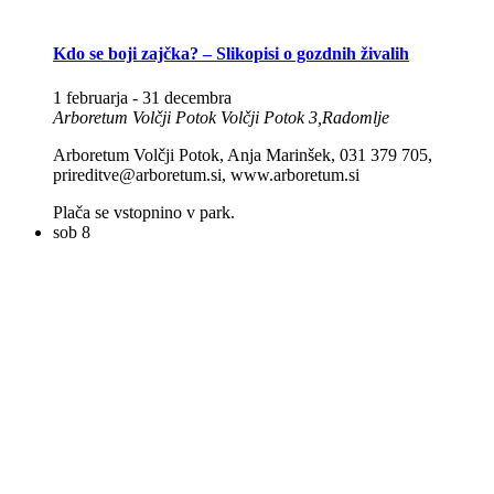
Kdo se boji zajčka? – Slikopisi o gozdnih živalih
1 februarja
-
31 decembra
Arboretum Volčji Potok
Volčji Potok 3,Radomlje
Arboretum Volčji Potok, Anja Marinšek, 031 379 705,
prireditve@arboretum.si, www.arboretum.si
Plača se vstopnino v park.
sob
8