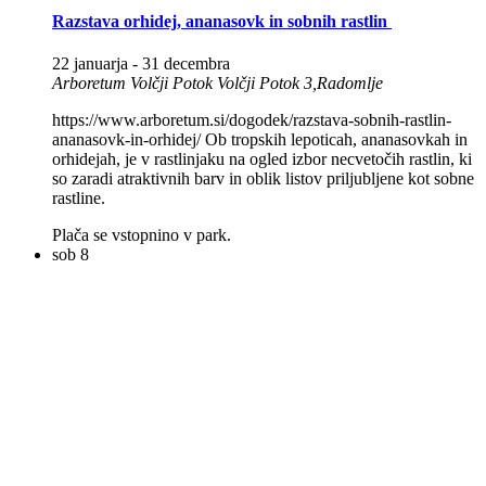
Razstava orhidej, ananasovk in sobnih rastlin
22 januarja
-
31 decembra
Arboretum Volčji Potok
Volčji Potok 3,Radomlje
https://www.arboretum.si/dogodek/razstava-sobnih-rastlin-
ananasovk-in-orhidej/ Ob tropskih lepoticah, ananasovkah in
orhidejah, je v rastlinjaku na ogled izbor necvetočih rastlin, ki
so zaradi atraktivnih barv in oblik listov priljubljene kot sobne
rastline.
Plača se vstopnino v park.
sob
8