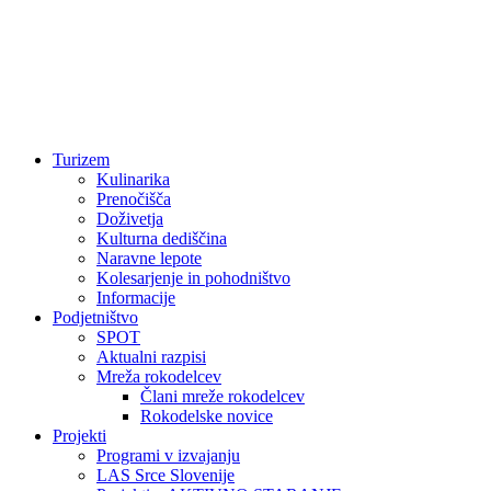
Turizem
Kulinarika
Prenočišča
Doživetja
Kulturna dediščina
Naravne lepote
Kolesarjenje in pohodništvo
Informacije
Podjetništvo
SPOT
Aktualni razpisi
Mreža rokodelcev
Člani mreže rokodelcev
Rokodelske novice
Projekti
Programi v izvajanju
LAS Srce Slovenije