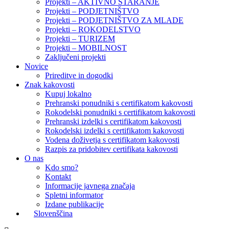
Projekti – AKTIVNO STARANJE
Projekti – PODJETNIŠTVO
Projekti – PODJETNIŠTVO ZA MLADE
Projekti – ROKODELSTVO
Projekti – TURIZEM
Projekti – MOBILNOST
Zaključeni projekti
Novice
Prireditve in dogodki
Znak kakovosti
Kupuj lokalno
Prehranski ponudniki s certifikatom kakovosti
Rokodelski ponudniki s certifikatom kakovosti
Prehranski izdelki s certifikatom kakovosti
Rokodelski izdelki s certifikatom kakovosti
Vodena doživetja s certifikatom kakovosti
Razpis za pridobitev certifikata kakovosti
O nas
Kdo smo?
Kontakt
Informacije javnega značaja
Spletni informator
Izdane publikacije
Slovenščina