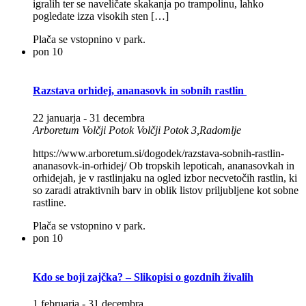
igralih ter se naveličate skakanja po trampolinu, lahko
pogledate izza visokih sten […]
Plača se vstopnino v park.
pon
10
Razstava orhidej, ananasovk in sobnih rastlin
22 januarja
-
31 decembra
Arboretum Volčji Potok
Volčji Potok 3,Radomlje
https://www.arboretum.si/dogodek/razstava-sobnih-rastlin-
ananasovk-in-orhidej/ Ob tropskih lepoticah, ananasovkah in
orhidejah, je v rastlinjaku na ogled izbor necvetočih rastlin, ki
so zaradi atraktivnih barv in oblik listov priljubljene kot sobne
rastline.
Plača se vstopnino v park.
pon
10
Kdo se boji zajčka? – Slikopisi o gozdnih živalih
1 februarja
-
31 decembra