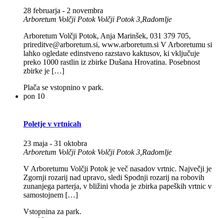
28 februarja
-
2 novembra
Arboretum Volčji Potok
Volčji Potok 3,Radomlje
Arboretum Volčji Potok, Anja Marinšek, 031 379 705,
prireditve@arboretum.si, www.arboretum.si V Arboretumu si
lahko ogledate edinstveno razstavo kaktusov, ki vključuje
preko 1000 rastlin iz zbirke Dušana Hrovatina. Posebnost
zbirke je […]
Plača se vstopnino v park.
pon
10
Poletje v vrtnicah
23 maja
-
31 oktobra
Arboretum Volčji Potok
Volčji Potok 3,Radomlje
V Arboretumu Volčji Potok je več nasadov vrtnic. Največji je
Zgornji rozarij nad upravo, sledi Spodnji rozarij na robovih
zunanjega parterja, v bližini vhoda je zbirka papeških vrtnic v
samostojnem […]
Vstopnina za park.