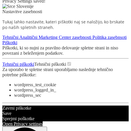
Privacy Settings saved!
Nastavitve zasebnosti
Tukaj lahko nastavite, kateri piškotki naj se naložijo, ko brskate
po naših spletnih straneh.
Tehnični
Analitični
Marketing
Center zasebnosti
Politika zasebnsoti
Piškotki
Piškotki, ki so nujni za pravilno delovanje spletne strani in niso
povezani z beleženjem podatkov.
Tehnični piškotki
Tehnični piškotki
Za uporabo te spletne strani uporabljamo naslednje tehnično
potrebne piškotke:
wordpress_test_cookie
wordpress_logged_in_
wordpress_sec
Zavrni piškotke
Save
Sprejmi poškotke
Open Privacy settings