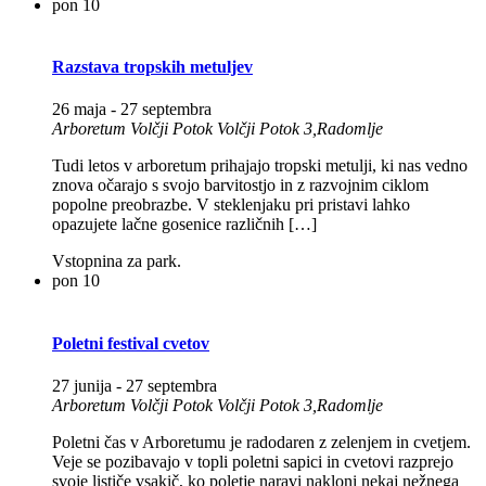
pon
10
Razstava tropskih metuljev
26 maja
-
27 septembra
Arboretum Volčji Potok
Volčji Potok 3,Radomlje
Tudi letos v arboretum prihajajo tropski metulji, ki nas vedno
znova očarajo s svojo barvitostjo in z razvojnim ciklom
popolne preobrazbe. V steklenjaku pri pristavi lahko
opazujete lačne gosenice različnih […]
Vstopnina za park.
pon
10
Poletni festival cvetov
27 junija
-
27 septembra
Arboretum Volčji Potok
Volčji Potok 3,Radomlje
Poletni čas v Arboretumu je radodaren z zelenjem in cvetjem.
Veje se pozibavajo v topli poletni sapici in cvetovi razprejo
svoje lističe vsakič, ko poletje naravi nakloni nekaj nežnega