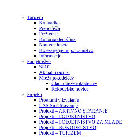
Preskoči
na
vsebino
Turizem
Kulinarika
Prenočišča
Doživetja
Kulturna dediščina
Naravne lepote
Kolesarjenje in pohodništvo
Informacije
Podjetništvo
SPOT
Aktualni razpisi
Mreža rokodelcev
Člani mreže rokodelcev
Rokodelske novice
Projekti
Programi v izvajanju
LAS Srce Slovenije
Projekti – AKTIVNO STARANJE
Projekti – PODJETNIŠTVO
Projekti – PODJETNIŠTVO ZA MLADE
Projekti – ROKODELSTVO
Projekti – TURIZEM