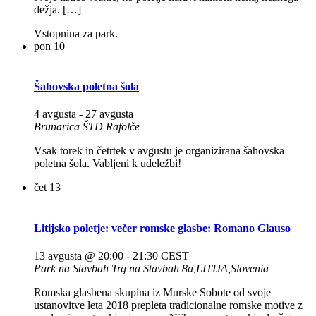
dežja. […]
Vstopnina za park.
pon
10
Šahovska poletna šola
4 avgusta
-
27 avgusta
Brunarica ŠTD Rafolče
Vsak torek in četrtek v avgustu je organizirana šahovska
poletna šola. Vabljeni k udeležbi!
čet
13
Litijsko poletje: večer romske glasbe: Romano Glauso
13 avgusta @ 20:00
-
21:30
CEST
Park na Stavbah
Trg na Stavbah 8a,LITIJA,Slovenia
Romska glasbena skupina iz Murske Sobote od svoje
ustanovitve leta 2018 prepleta tradicionalne romske motive z