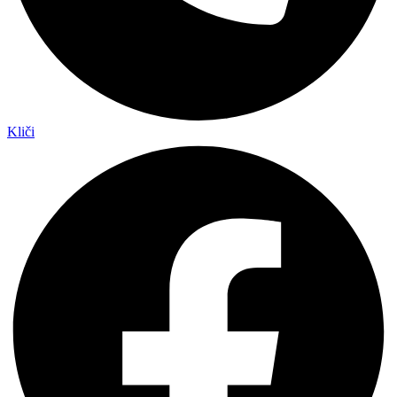
Kliči