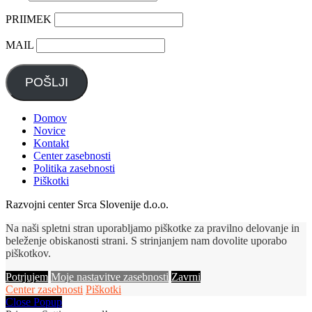
PRIIMEK
MAIL
POŠLJI
Domov
Novice
Kontakt
Center zasebnosti
Politika zasebnosti
Piškotki
Razvojni center Srca Slovenije d.o.o.
Na naši spletni stran uporabljamo piškotke za pravilno delovanje in
beleženje obiskanosti strani. S strinjanjem nam dovolite uporabo
piškotkov.
Potrjujem
Moje nastavitve zasebnosti
Zavrni
Center zasebnosti
Piškotki
Close Popup