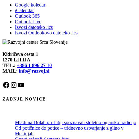
Google koledar
iCalendar
Outlook 365
Outlook Live
Izvozi datoteko .ics
Izvozi Outlookovo datoteko .ics
Kidričeva cesta 1
1270 LITIJA
TEL.:
+386 1 896 27 10
MAIL:
info@razvoj.si
Facebook
Instagram
YouTube
ZADNJE NOVICE
Mladi na Dolah pri Litiji spoznavali stoletno oglarsko tradicijo
Od potičnice do potice – tridnevno ustvarjanje z glino v
Mekinjah