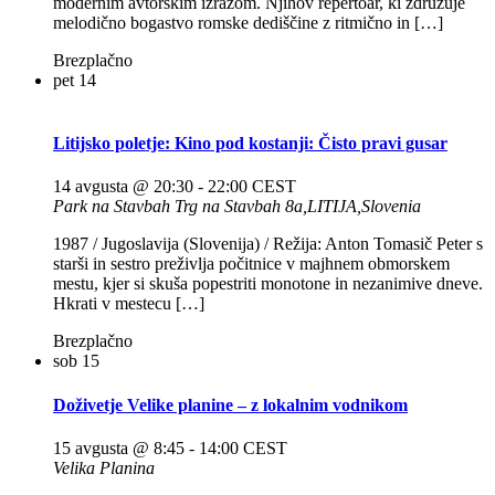
modernim avtorskim izrazom. Njihov repertoar, ki združuje
melodično bogastvo romske dediščine z ritmično in […]
Brezplačno
pet
14
Litijsko poletje: Kino pod kostanji: Čisto pravi gusar
14 avgusta @ 20:30
-
22:00
CEST
Park na Stavbah
Trg na Stavbah 8a,LITIJA,Slovenia
1987 / Jugoslavija (Slovenija) / Režija: Anton Tomasič Peter s
starši in sestro preživlja počitnice v majhnem obmorskem
mestu, kjer si skuša popestriti monotone in nezanimive dneve.
Hkrati v mestecu […]
Brezplačno
sob
15
Doživetje Velike planine – z lokalnim vodnikom
15 avgusta @ 8:45
-
14:00
CEST
Velika Planina