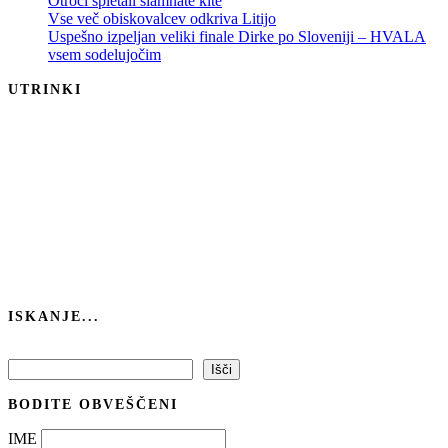
Otroci spletali slamnate kite
Vse več obiskovalcev odkriva Litijo
Uspešno izpeljan veliki finale Dirke po Sloveniji – HVALA
vsem sodelujočim
UTRINKI
ISKANJE...
Išči
Išči
BODITE OBVEŠČENI
IME