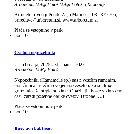
Arboretum Volčji Potok
Volčji Potok 3,Radomlje
Arboretum Volčji Potok, Anja Marinšek, 031 379 705,
prireditve@arboretum.si, www.arboretum.si
Plača se vstopnino v park.
pon
10
Cvetoči nepozebniki
21. februarja, 2026
-
31. marca, 2027
Arboretum Volčji Potok
Nepozebniki (Hamamelis sp.) nas z veselim rumenim,
oranžnim ali rdečim cvetjem razveselijo, ko so druge
grmovnice še otrple od zime. Opazili jih boste v zimskem
času zaradi posebne oblike cvetov. Drobne […]
Plača se vstopnino v park.
pon
10
Razstava kaktusov