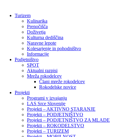
Preskoči
na
Turizem
vsebino
Kulinarika
Prenočišča
Doživetja
Kulturna dediščina
Naravne lepote
Kolesarjenje in pohodništvo
Informacije
Podjetništvo
SPOT
Aktualni razpisi
Mreža rokodelcev
Člani mreže rokodelcev
Rokodelske novice
Projekti
Programi v izvajanju
LAS Srce Slovenije
Projekti – AKTIVNO STARANJE
Projekti – PODJETNIŠTVO
Projekti – PODJETNIŠTVO ZA MLADE
Projekti – ROKODELSTVO
Projekti – TURIZEM
Projekti – MOBILNOST