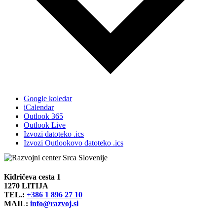
Google koledar
iCalendar
Outlook 365
Outlook Live
Izvozi datoteko .ics
Izvozi Outlookovo datoteko .ics
Kidričeva cesta 1
1270 LITIJA
TEL.:
+386 1 896 27 10
MAIL:
info@razvoj.si