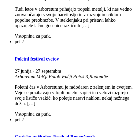
Tudi letos v arboretum prihajajo tropski metulji, ki nas vedno
znova očarajo s svojo barvitostjo in z razvojnim ciklom
popolne preobrazbe. V steklenjaku pri pristavi lahko
opazujete lačne gosenice različnih […]
Vstopnina za park.
pet
7
Poletni festival cvetov
27 junija
-
27 septembra
Arboretum Volčji Potok
Volčji Potok 3,Radomlje
Poletni čas v Arboretumu je radodaren z zelenjem in cvetjem.
Veje se pozibavajo v topli poletni sapici in cvetovi razprejo
svoje lističe vsakič, ko poletje naravi nakloni nekaj nežnega
dežja. […]
Vstopnina za park.
pet
7
Grajske počitnice, Festival Bogenšperk