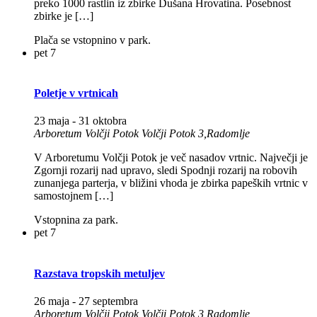
preko 1000 rastlin iz zbirke Dušana Hrovatina. Posebnost
zbirke je […]
Plača se vstopnino v park.
pet
7
Poletje v vrtnicah
23 maja
-
31 oktobra
Arboretum Volčji Potok
Volčji Potok 3,Radomlje
V Arboretumu Volčji Potok je več nasadov vrtnic. Največji je
Zgornji rozarij nad upravo, sledi Spodnji rozarij na robovih
zunanjega parterja, v bližini vhoda je zbirka papeških vrtnic v
samostojnem […]
Vstopnina za park.
pet
7
Razstava tropskih metuljev
26 maja
-
27 septembra
Arboretum Volčji Potok
Volčji Potok 3,Radomlje