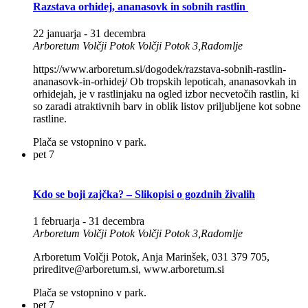
Razstava orhidej, ananasovk in sobnih rastlin
22 januarja
-
31 decembra
Arboretum Volčji Potok
Volčji Potok 3,Radomlje
https://www.arboretum.si/dogodek/razstava-sobnih-rastlin-
ananasovk-in-orhidej/ Ob tropskih lepoticah, ananasovkah in
orhidejah, je v rastlinjaku na ogled izbor necvetočih rastlin, ki
so zaradi atraktivnih barv in oblik listov priljubljene kot sobne
rastline.
Plača se vstopnino v park.
pet
7
Kdo se boji zajčka? – Slikopisi o gozdnih živalih
1 februarja
-
31 decembra
Arboretum Volčji Potok
Volčji Potok 3,Radomlje
Arboretum Volčji Potok, Anja Marinšek, 031 379 705,
prireditve@arboretum.si, www.arboretum.si
Plača se vstopnino v park.
pet
7