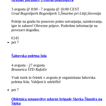
3 avgusta @ 8:00
-
7 avgusta @ 16:00
CEST
Grad Bogenšperk
Bogenšperk 5,Šmartno pri Litiji,Slovenija
Poletje na gradu bo ponovno polno ustvarjanja, raziskovanja,
igre in zabave! Obvezne prijave. Podrobne informacije na
povezavi dogodka.
€145
pet
7
Šahovska poletna šola
4 avgusta
-
27 avgusta
Brunarica ŠTD Rafolče
Vsak torek in četrtek v avgustu je organizirana šahovska
poletna šola. Vabljeni k udeležbi!
pet
7
Obletnica ustanovitve udarne brigade Slavka Šlandra na
Šipku