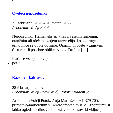
Cvetoči nepozebniki
21. februarja, 2026
-
31. marca, 2027
Arboretum Volčji Potok
Nepozebniki (Hamamelis sp.) nas z veselim rumenim,
oranžnim ali rdečim cvetjem razveselijo, ko so druge
grmovnice še otrple od zime. Opazili jih boste v zimskem
času zaradi posebne oblike cvetov. Drobne […]
Plača se vstopnino v park.
pet
7
Razstava kaktusov
28 februarja
-
2 novembra
Arboretum Volčji Potok
Volčji Potok 3,Radomlje
Arboretum Volčji Potok, Anja Marinšek, 031 379 705,
prireditve@arboretum.si, www.arboretum.si V Arboretumu si
lahko ogledate edinstveno razstavo kaktusov, ki vključuje