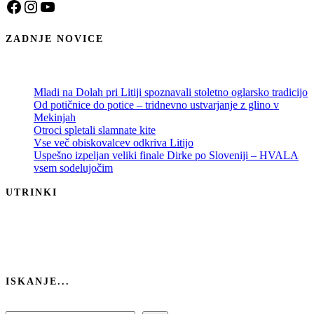
Facebook
Instagram
YouTube
ZADNJE NOVICE
Mladi na Dolah pri Litiji spoznavali stoletno oglarsko tradicijo
Od potičnice do potice – tridnevno ustvarjanje z glino v
Mekinjah
Otroci spletali slamnate kite
Vse več obiskovalcev odkriva Litijo
Uspešno izpeljan veliki finale Dirke po Sloveniji – HVALA
vsem sodelujočim
UTRINKI
ISKANJE...