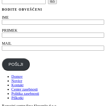
Išči
Išči
BODITE OBVEŠČENI
IME
PRIIMEK
MAIL
POŠLJI
Domov
Novice
Kontakt
Center zasebnosti
Politika zasebnosti
Piškotki
Razvojni center Srca Slovenije d.o.o.