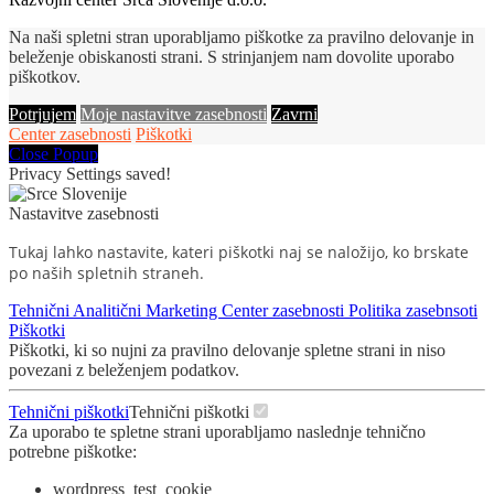
Na naši spletni stran uporabljamo piškotke za pravilno delovanje in
beleženje obiskanosti strani. S strinjanjem nam dovolite uporabo
piškotkov.
Potrjujem
Moje nastavitve zasebnosti
Zavrni
Center zasebnosti
Piškotki
Close Popup
Privacy Settings saved!
Nastavitve zasebnosti
Tukaj lahko nastavite, kateri piškotki naj se naložijo, ko brskate
po naših spletnih straneh.
Tehnični
Analitični
Marketing
Center zasebnosti
Politika zasebnsoti
Piškotki
Piškotki, ki so nujni za pravilno delovanje spletne strani in niso
povezani z beleženjem podatkov.
Tehnični piškotki
Tehnični piškotki
Za uporabo te spletne strani uporabljamo naslednje tehnično
potrebne piškotke:
wordpress_test_cookie