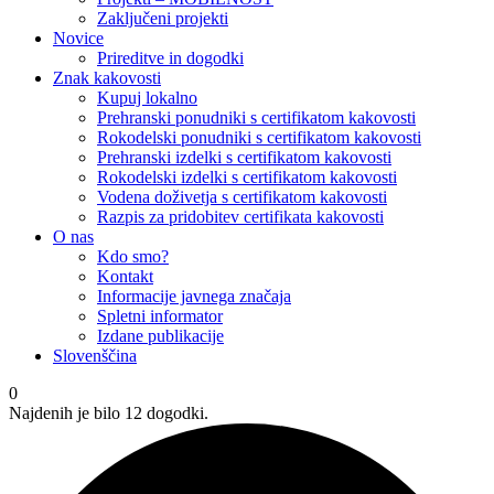
Zaključeni projekti
Novice
Prireditve in dogodki
Znak kakovosti
Kupuj lokalno
Prehranski ponudniki s certifikatom kakovosti
Rokodelski ponudniki s certifikatom kakovosti
Prehranski izdelki s certifikatom kakovosti
Rokodelski izdelki s certifikatom kakovosti
Vodena doživetja s certifikatom kakovosti
Razpis za pridobitev certifikata kakovosti
O nas
Kdo smo?
Kontakt
Informacije javnega značaja
Spletni informator
Izdane publikacije
Slovenščina
0
Najdenih je bilo 12 dogodki.