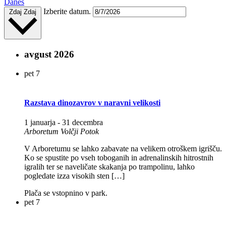
Danes
Izberite datum.
Zdaj
Zdaj
avgust 2026
pet
7
Razstava dinozavrov v naravni velikosti
1 januarja
-
31 decembra
Arboretum Volčji Potok
V Arboretumu se lahko zabavate na velikem otroškem igrišču.
Ko se spustite po vseh toboganih in adrenalinskih hitrostnih
igralih ter se naveličate skakanja po trampolinu, lahko
pogledate izza visokih sten […]
Plača se vstopnino v park.
pet
7