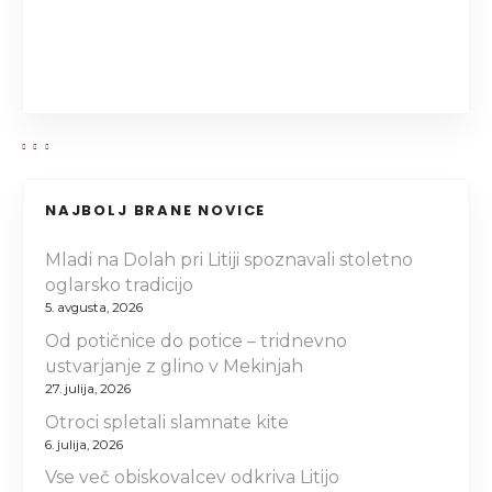
i
s
p
e
v
NAJBOLJ BRANE NOVICE
k
Mladi na Dolah pri Litiji spoznavali stoletno
a
oglarsko tradicijo
5. avgusta, 2026
Od potičnice do potice – tridnevno
ustvarjanje z glino v Mekinjah
27. julija, 2026
Otroci spletali slamnate kite
6. julija, 2026
Vse več obiskovalcev odkriva Litijo