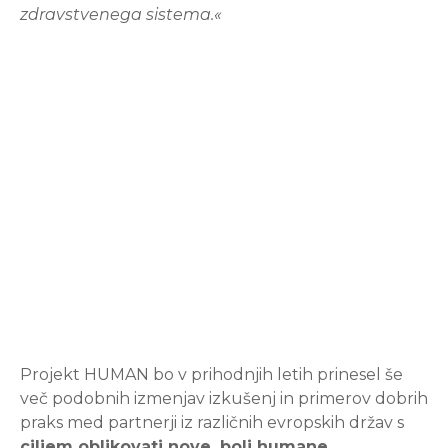
zdravstvenega sistema.«
Projekt HUMAN bo v prihodnjih letih prinesel še
več podobnih izmenjav izkušenj in primerov dobrih
praks med partnerji iz različnih evropskih držav s
ciljem oblikovati nove, bolj humane,