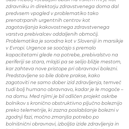
zdravniku in direktorju zdravstvenega doma dal
predvsem vpogled v problematiko tako
prenatrpanih urgentnih centrov kot
zagotavljanja kakovostnega zdravstvenega
varstva prebivalcev oddaljenih območij.
Problematika je sorodna kot v Sloveniji in marsikje
v Evropi. Urgence se soočajo s premalo
kapacitetami glede na potrebe, prebivalstvo na
periferiji se stara, mlajši pa se selijo bližje mestom,
kar zahteva nove pristope pri obravnavi bolezni.
Predstavljene so bile dobre prakse, kako
zagotoviti ne samo dober izid zdravljenja, temveč
tudi bolj humano obravnavo, kadar je le mogoče –
na domu. Med njimi je bil odličen projekt oskrbe
bolnikov s kronično obstruktivno pljučno boleznijo
preko telemetrije, ki zazna poslabšanje bolezni v
zgodnji fazi, močno zmanjša potrebo po
bolnišnični obravnavi, izboljša izide zdravljenja in