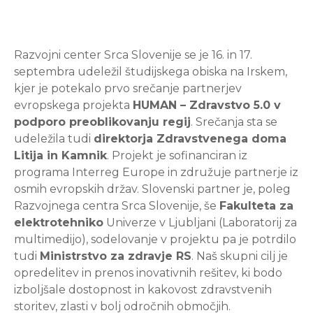
Razvojni center Srca Slovenije se je 16. in 17.
septembra udeležil študijskega obiska na Irskem,
kjer je potekalo prvo srečanje partnerjev
evropskega projekta
HUMAN – Zdravstvo 5.0 v
podporo preoblikovanju regij
. Srečanja sta se
udeležila tudi
direktorja Zdravstvenega doma
Litija in Kamnik
. Projekt je sofinanciran iz
programa Interreg Europe in združuje partnerje iz
osmih evropskih držav. Slovenski partner je, poleg
Razvojnega centra Srca Slovenije, še
Fakulteta za
elektrotehniko
Univerze v Ljubljani (Laboratorij za
multimedijo), sodelovanje v projektu pa je potrdilo
tudi
Ministrstvo za zdravje RS
. Naš skupni cilj je
opredelitev in prenos inovativnih rešitev, ki bodo
izboljšale dostopnost in kakovost zdravstvenih
storitev, zlasti v bolj odročnih območjih.