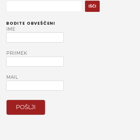
I
IŠČI
š
č
BODITE OBVEŠČENI
i
IME
PRIIMEK
MAIL
POŠLJI