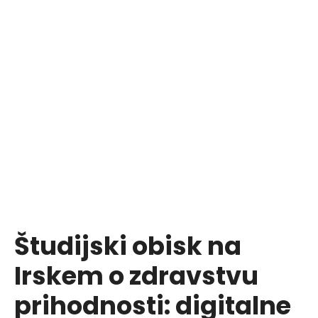
P
r
e
s
k
o
č
i
n
a
v
s
e
b
Študijski obisk na
i
n
Irskem o zdravstvu
o
prihodnosti: digitalne