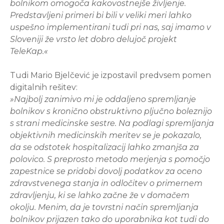
bolnikom omogoča kakovostnejše življenje.
Predstavljeni primeri bi bili v veliki meri lahko
uspešno implementirani tudi pri nas, saj imamo v
Sloveniji že vrsto let dobro delujoč projekt
TeleKap.«
Tudi Mario Bjelčević je izpostavil predvsem pomen
digitalnih rešitev:
»Najbolj zanimivo mi je oddaljeno spremljanje
bolnikov s kronično obstruktivno pljučno boleznijo
s strani medicinske sestre. Na podlagi spremljanja
objektivnih medicinskih meritev se je pokazalo,
da se odstotek hospitalizacij lahko zmanjša za
polovico. S preprosto metodo merjenja s pomočjo
zapestnice se pridobi dovolj podatkov za oceno
zdravstvenega stanja in odločitev o primernem
zdravljenju, ki se lahko začne že v domačem
okolju. Menim, da je tovrstni način spremljanja
bolnikov prijazen tako do uporabnika kot tudi do