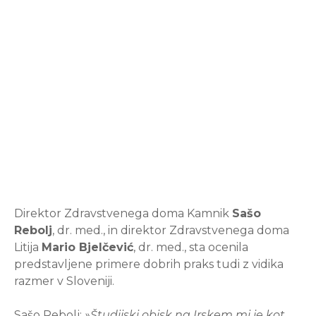
Direktor Zdravstvenega doma Kamnik
Sašo
Rebolj
, dr. med., in direktor Zdravstvenega doma
Litija
Mario Bjelčević
, dr. med., sta ocenila
predstavljene primere dobrih praks tudi z vidika
razmer v Sloveniji.
Sašo Rebolj:
»Študijski obisk na Irskem mi je kot