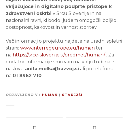
vključujoče in digitalno podprte pristope k
zdravstveni oskrbi
v Srcu Slovenije in na
nacionalni ravni, ki bodo ljudem omogočili boljšo
dostopnost, kakovost in varnost storitev.
Več informacij o projektu najdete na uradni spletni
strani:
www.interregeurope.eu/human
ter
na
https://srce-slovenije.si/predmet/human/
. Za
dodatne informacije smo vam na voljo tudi na e-
naslovu
anita.molka@razvoj.si
ali po telefonu
na
01 8962 710
.
OBJAVLJENO V
HUMAN
|
STAREJŠI
N