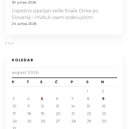
30. junija, 2026
Uspešno izpeljan veliki finale Dirke po
Sloveniji – HVALA vsem sodelujočim
24. junija, 2026
KOLEDAR
avgust 2026
P
T
S
Č
P
S
N
1
2
3
4
5
6
7
8
9
10
11
12
13
14
15
16
17
18
19
20
21
22
23
24
25
26
27
28
29
30
31