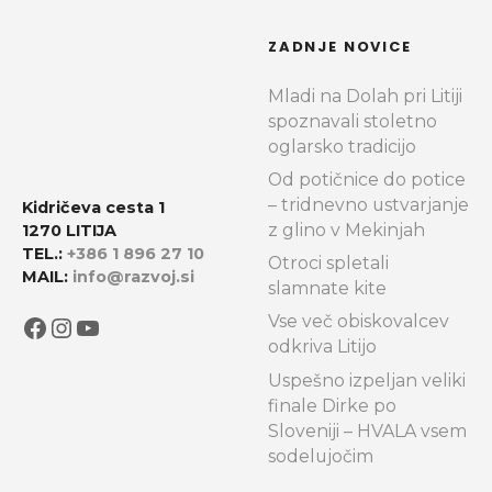
ZADNJE NOVICE
Mladi na Dolah pri Litiji
spoznavali stoletno
oglarsko tradicijo
Od potičnice do potice
– tridnevno ustvarjanje
Kidričeva cesta 1
z glino v Mekinjah
1270 LITIJA
TEL.:
+386 1 896 27 10
Otroci spletali
MAIL:
info@razvoj.si
slamnate kite
Facebook
Instagram
YouTube
Vse več obiskovalcev
odkriva Litijo
Uspešno izpeljan veliki
finale Dirke po
Sloveniji – HVALA vsem
sodelujočim