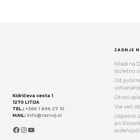
j
a
v
a
h
ZADNJE N
Mladi na Do
stoletno o
Od potični
ustvarjanj
Kidričeva cesta 1
Otroci spl
1270 LITIJA
Vse več ob
TEL.:
+386 1 896 27 10
MAIL:
info@razvoj.si
Uspešno iz
po Sloven
Facebook
Instagram
YouTube
sodelujoč