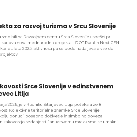
ta za razvoj turizma v Srcu Slovenije
 smo bili na Razvojnem centru Srca Slovenije uspešni pri
ili kar dva nova mednarodna projekta – DOT.Rural in Next GEN
konec leta 2025, aktivnosti pa se bodo nadaljevale vse do
projektov…
akovosti Srce Slovenije v edinstvenem
vec Litija
arja 2026, je v Rudniku Sitarjevec Litija potekala že 8.
vosti Kolektivne teritorialne znamke Srce Slovenije.
lju ponudil posebno doživetje in simbolno povezal
o in kakovostjo sedanjosti. Januarskemu mrazu smo se umaknili