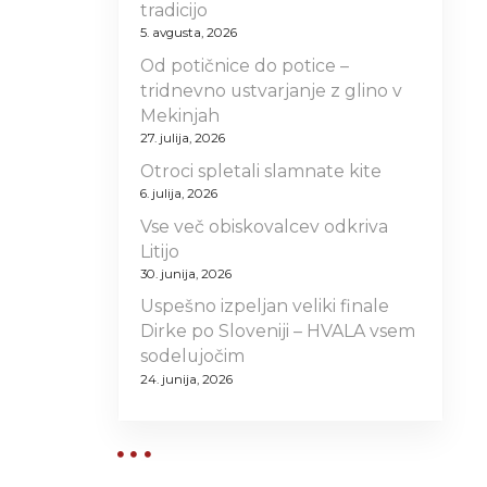
tradicijo
5. avgusta, 2026
Od potičnice do potice –
tridnevno ustvarjanje z glino v
Mekinjah
27. julija, 2026
Otroci spletali slamnate kite
6. julija, 2026
Vse več obiskovalcev odkriva
Litijo
30. junija, 2026
Uspešno izpeljan veliki finale
Dirke po Sloveniji – HVALA vsem
sodelujočim
24. junija, 2026