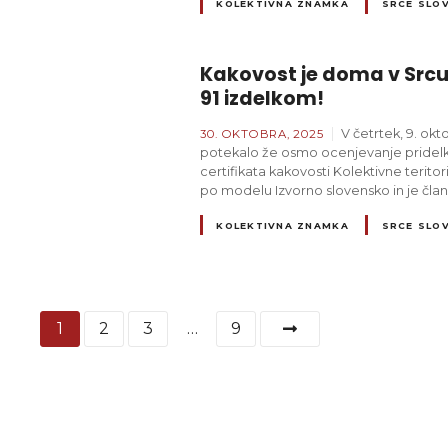
KOLEKTIVNA ZNAMKA
SRCE SLOV
Kakovost je doma v Srcu S
91 izdelkom!
V četrtek, 9. okt
30. OKTOBRA, 2025
potekalo že osmo ocenjevanje pridelkov
certifikata kakovosti Kolektivne terit
po modelu Izvorno slovensko in je čla
KOLEKTIVNA ZNAMKA
SRCE SLOV
N
1
2
3
…
9
a
v