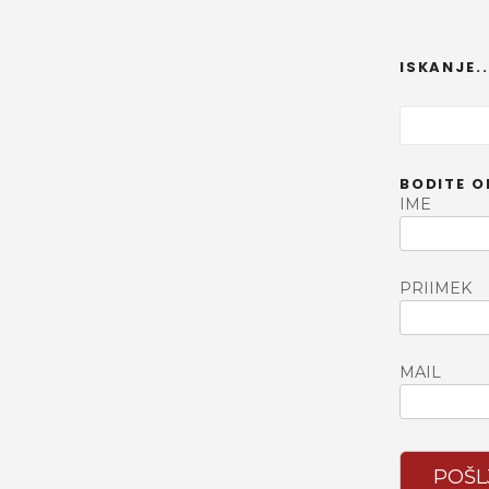
ISKANJE..
I
š
č
BODITE O
i
IME
PRIIMEK
MAIL
POŠL