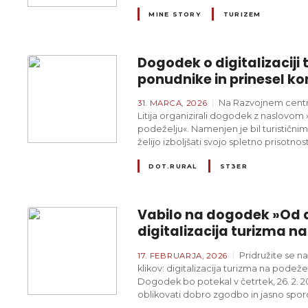
MINE STORY
TURIZEM
Dogodek o digitalizaciji
ponudnike in prinesel ko
Na Razvojnem centru
31. MARCA, 2026
Litija organizirali dogodek z naslovom 
podeželju«. Namenjen je bil turističn
želijo izboljšati svojo spletno prisotno
DOT.RURAL
ST3ER
Vabilo na dogodek »Od d
digitalizacija turizma n
Pridružite se 
17. FEBRUARJA, 2026
klikov: digitalizacija turizma na pode
Dogodek bo potekal v četrtek, 26. 2. 2
oblikovati dobro zgodbo in jasno spor