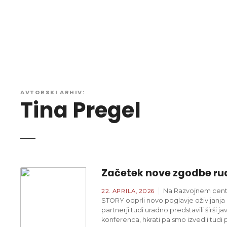
P
r
e
s
k
o
č
i
AVTORSKI ARHIV:
Tina Pregel
n
a
v
s
e
b
Začetek nove zgodbe ruda
i
n
Na Razvojnem centr
22. APRILA, 2026
o
STORY odprli novo poglavje oživljanja 
partnerji tudi uradno predstavili širši 
konferenca, hkrati pa smo izvedli tudi 