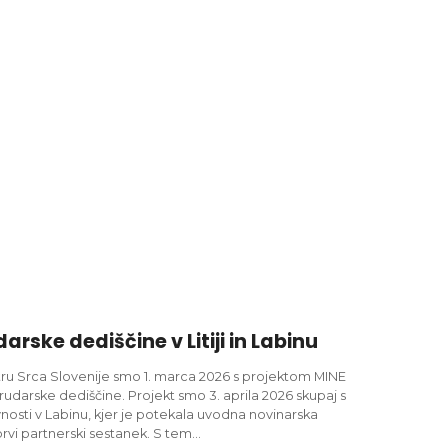
rske dediščine v Litiji in Labinu
u Srca Slovenije smo 1. marca 2026 s projektom MINE
rudarske dediščine. Projekt smo 3. aprila 2026 skupaj s
javnosti v Labinu, kjer je potekala uvodna novinarska
prvi partnerski sestanek. S tem…