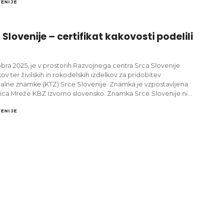
ENIJE
lovenije – certifikat kakovosti podelili
obra 2025, je v prostorih Razvojnega centra Srca Slovenije
 ter živilskih in rokodelskih izdelkov za pridobitev
orialne znamke (KTZ) Srce Slovenije. Znamka je vzpostavljena
nica Mreže KBZ Izvorno slovensko. Znamka Srce Slovenije ni…
ENIJE