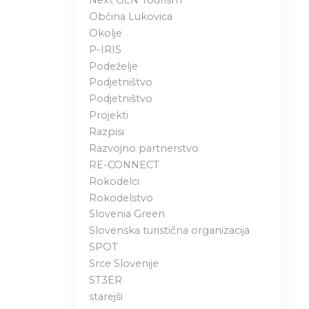
Next GEN Tourism
Občina Lukovica
Okolje
P-IRIS
Podeželje
Podjetništvo
Podjetništvo
Projekti
Razpisi
Razvojno partnerstvo
RE-CONNECT
Rokodelci
Rokodelstvo
Slovenia Green
Slovenska turistična organizacija
SPOT
Srce Slovenije
ST3ER
starejši