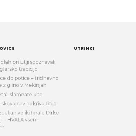
OVICE
UTRINKI
lah pri Litiji spoznavali
glarsko tradicijo
ce do potice – tridnevno
e z glino v Mekinjah
etali slamnate kite
iskovalcev odkriva Litijo
peljan veliki finale Dirke
iji – HVALA vsem
im