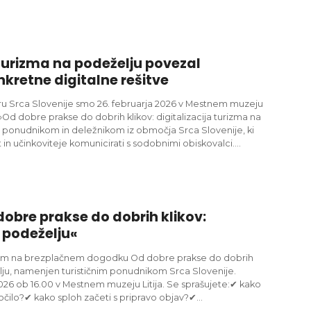
 turizma na podeželju povezal
nkretne digitalne rešitve
 Srca Slovenije smo 26. februarja 2026 v Mestnem muzeju
»Od dobre prakse do dobrih klikov: digitalizacija turizma na
im ponudnikom in deležnikom iz območja Srca Slovenije, ki
st in učinkoviteje komunicirati s sodobnimi obiskovalci….
obre prakse do dobrih klikov:
a podeželju«
nam na brezplačnem dogodku Od dobre prakse do dobrih
želju, namenjen turističnim ponudnikom Srca Slovenije.
026 ob 16.00 v Mestnem muzeju Litija. Se sprašujete:✔ kako
očilo?✔ kako sploh začeti s pripravo objav?✔…