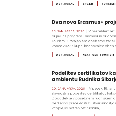
DOT.RURAL
ST3ER
TURIZEM
Dva nova Erasmus+ projek
V preteklem letu
28. JANUARJA, 2026
prijavi na program Erasmus+ in pridob
Tourism. Z izvajanjem obeh smo začeli 
konca 2027. Skupni imenovalec obeh 
DOT.RURAL
NEXT GEN TOURISM
Podelitev certifikatov k
ambientu Rudnika Sitarje
V petek, 16. janu
20. JANUARJA, 2026
slavnostna podelitev certifikatov kako
Dogodek je v posebnem rudniškem oko
dediščino preteklosti z ustvarjalnostj
v toplejšo notranjost rudnika,…