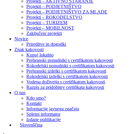
Projekti – AKTIVNO STARANJE
Projekti – PODJETNIŠTVO
Projekti – PODJETNIŠTVO ZA MLADE
Projekti – ROKODELSTVO
Projekti – TURIZEM
Projekti – MOBILNOST
Zaključeni projekti
Novice
Prireditve in dogodki
Znak kakovosti
Kupuj lokalno
Prehranski ponudniki s certifikatom kakovosti
Rokodelski ponudniki s certifikatom kakovosti
Prehranski izdelki s certifikatom kakovosti
Rokodelski izdelki s certifikatom kakovosti
Vodena doživetja s certifikatom kakovosti
Razpis za pridobitev certifikata kakovosti
O nas
Kdo smo?
Kontakt
Informacije javnega značaja
Spletni informator
Izdane publikacije
Slovenščina