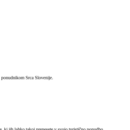
m ponudnikom Srca Slovenije.
 ki jih lahko takoj prenesete v svojo turistično ponudbo.