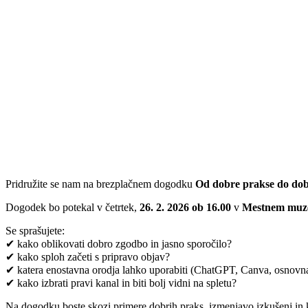
Pridružite se nam na brezplačnem dogodku
Od dobre prakse do dobr
Dogodek bo potekal v četrtek,
26. 2. 2026 ob 16.00
v
Mestnem muze
Se sprašujete:
✔ kako oblikovati dobro zgodbo in jasno sporočilo?
✔ kako sploh začeti s pripravo objav?
✔ katera enostavna orodja lahko uporabiti (ChatGPT, Canva, osnovna
✔ kako izbrati pravi kanal in biti bolj vidni na spletu?
Na dogodku boste skozi primere dobrih praks, izmenjavo izkušenj in kr