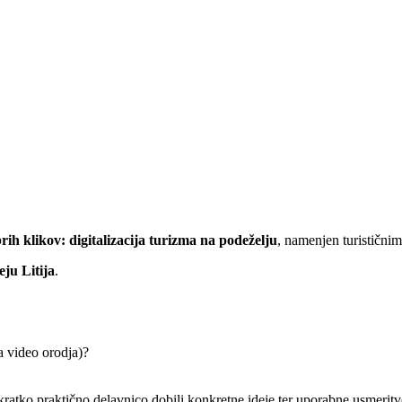
ih klikov: digitalizacija turizma na podeželju
, namenjen turistični
ju Litija
.
 video orodja)?
atko praktično delavnico dobili konkretne ideje ter uporabne usmeritve,