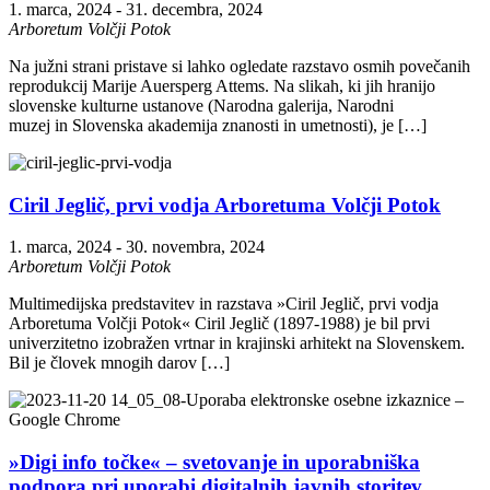
1. marca, 2024
-
31. decembra, 2024
Arboretum Volčji Potok
Na južni strani pristave si lahko ogledate razstavo osmih povečanih
reprodukcij Marije Auersperg Attems. Na slikah, ki jih hranijo
slovenske kulturne ustanove (Narodna galerija, Narodni
muzej in Slovenska akademija znanosti in umetnosti), je […]
Ciril Jeglič, prvi vodja Arboretuma Volčji Potok
1. marca, 2024
-
30. novembra, 2024
Arboretum Volčji Potok
Multimedijska predstavitev in razstava »Ciril Jeglič, prvi vodja
Arboretuma Volčji Potok« Ciril Jeglič (1897-1988) je bil prvi
univerzitetno izobražen vrtnar in krajinski arhitekt na Slovenskem.
Bil je človek mnogih darov […]
»Digi info točke« – svetovanje in uporabniška
podpora pri uporabi digitalnih javnih storitev