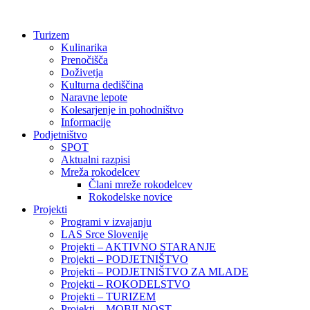
Preskoči
na
Turizem
vsebino
Kulinarika
Prenočišča
Doživetja
Kulturna dediščina
Naravne lepote
Kolesarjenje in pohodništvo
Informacije
Podjetništvo
SPOT
Aktualni razpisi
Mreža rokodelcev
Člani mreže rokodelcev
Rokodelske novice
Projekti
Programi v izvajanju
LAS Srce Slovenije
Projekti – AKTIVNO STARANJE
Projekti – PODJETNIŠTVO
Projekti – PODJETNIŠTVO ZA MLADE
Projekti – ROKODELSTVO
Projekti – TURIZEM
Projekti – MOBILNOST