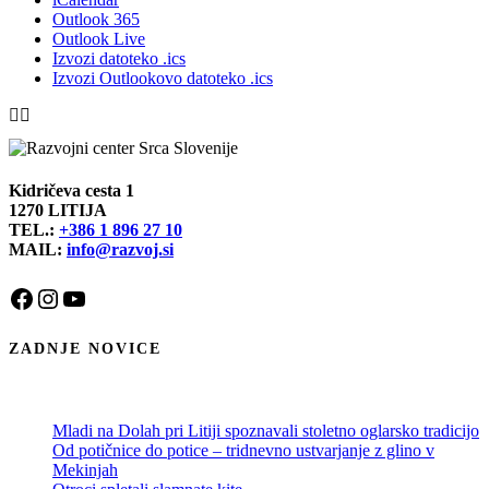
Outlook 365
Outlook Live
Izvozi datoteko .ics
Izvozi Outlookovo datoteko .ics
Kidričeva cesta 1
1270 LITIJA
TEL.:
+386 1 896 27 10
MAIL:
info@razvoj.si
Facebook
Instagram
YouTube
ZADNJE NOVICE
Mladi na Dolah pri Litiji spoznavali stoletno oglarsko tradicijo
Od potičnice do potice – tridnevno ustvarjanje z glino v
Mekinjah