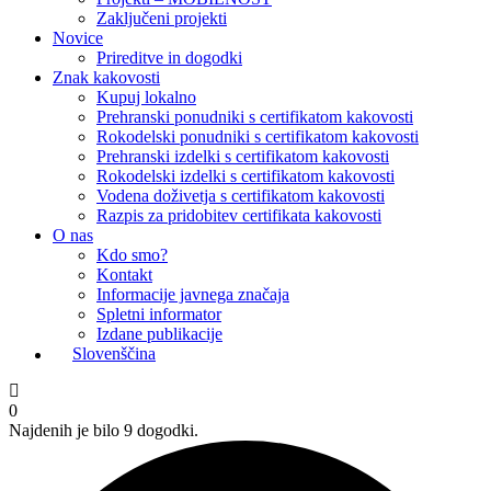
Zaključeni projekti
Novice
Prireditve in dogodki
Znak kakovosti
Kupuj lokalno
Prehranski ponudniki s certifikatom kakovosti
Rokodelski ponudniki s certifikatom kakovosti
Prehranski izdelki s certifikatom kakovosti
Rokodelski izdelki s certifikatom kakovosti
Vodena doživetja s certifikatom kakovosti
Razpis za pridobitev certifikata kakovosti
O nas
Kdo smo?
Kontakt
Informacije javnega značaja
Spletni informator
Izdane publikacije
Slovenščina
0
Najdenih je bilo 9 dogodki.