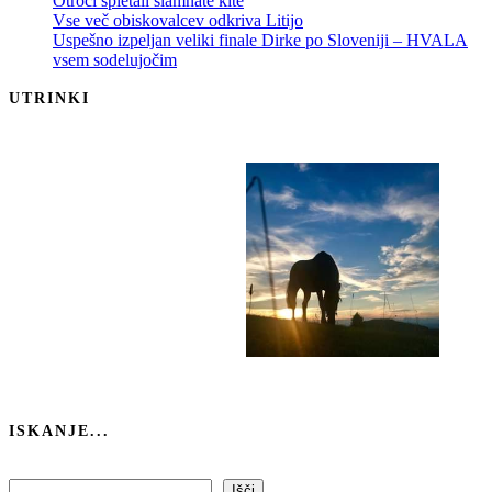
Otroci spletali slamnate kite
Vse več obiskovalcev odkriva Litijo
Uspešno izpeljan veliki finale Dirke po Sloveniji – HVALA
vsem sodelujočim
UTRINKI
ISKANJE...
Išči
Išči