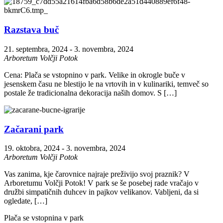
Razstava buč
21. septembra, 2024
-
3. novembra, 2024
Arboretum Volčji Potok
Cena: Plača se vstopnino v park. Velike in okrogle buče v
jesenskem času ne blestijo le na vrtovih in v kulinariki, temveč so
postale že tradicionalna dekoracija naših domov. S […]
Začarani park
19. oktobra, 2024
-
3. novembra, 2024
Arboretum Volčji Potok
Vas zanima, kje čarovnice najraje preživijo svoj praznik? V
Arboretumu Volčji Potok! V park se še posebej rade vračajo v
družbi simpatičnih duhcev in pajkov velikanov. Vabljeni, da si
ogledate, […]
Plača se vstopnina v park