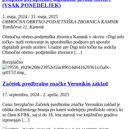
(VSAK PONEDELJEK)
1. maja, 2024
-
31. maja, 2025
OBMOČNA OBRTNO-PODJETNIŠKA ZBORNICA KAMNIK
Tomšičeva 11, Kamnik
Območna obrtno-podjetniška zbornica Kamnik v okviru »Digi info
točke« nudi svetovanje in uporabniško podporo pri uporabi
digitalnih javnih storitev. Uradne ure Digi info točke na sedežu
Območne obrtno- podjetniške zbornice […]
Brezplačno
Začetek predbralne značke Veronikin zaklad
17. septembra, 2024
-
2. aprila, 2025
Cena: brezplačno Začetek predbralne značke Veronikin zaklad je
oblika družinskega branja pri kateri sodelujejo predšolski otroci, ki
so člani KFBK, saj si do 18. leta starosti vse knjižnično gradivo
izposojajo […]