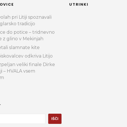
OVICE
UTRINKI
lah pri Litiji spoznavali
glarsko tradicijo
ce do potice – tridnevno
e z glino v Mekinjah
etali slamnate kite
iskovalcev odkriva Litijo
peljan veliki finale Dirke
iji – HVALA vsem
im
.
IŠČI