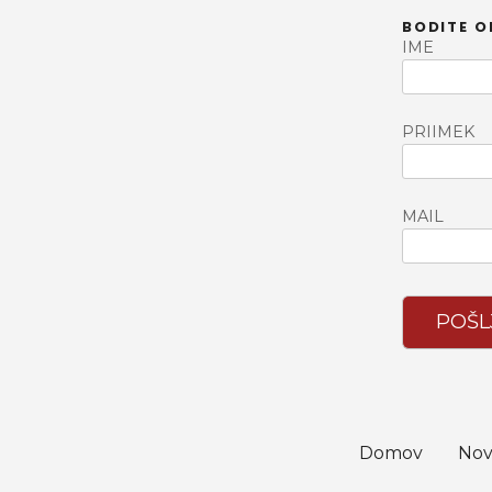
č
BODITE O
i
IME
PRIIMEK
MAIL
POŠL
Domov
Nov