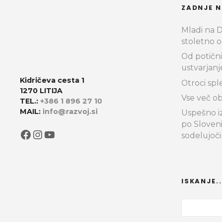
ZADNJE N
Mladi na Do
stoletno o
Od potični
ustvarjanj
Kidričeva cesta 1
Otroci spl
1270 LITIJA
Vse več ob
TEL.:
+386 1 896 27 10
MAIL:
info@razvoj.si
Uspešno iz
po Sloven
Facebook
Instagram
YouTube
sodelujoč
ISKANJE..
I
š