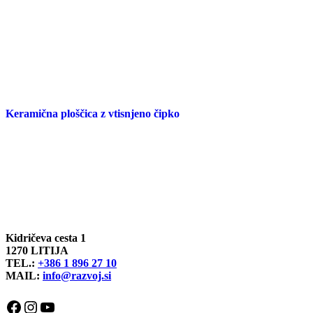
Keramična ploščica z vtisnjeno čipko
Kidričeva cesta 1
1270 LITIJA
TEL.:
+386 1 896 27 10
MAIL:
info@razvoj.si
Facebook
Instagram
YouTube