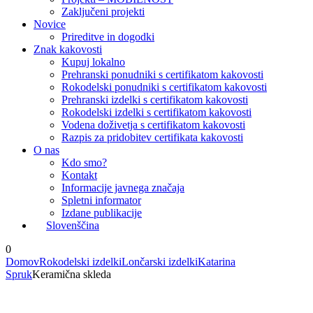
Zaključeni projekti
Novice
Prireditve in dogodki
Znak kakovosti
Kupuj lokalno
Prehranski ponudniki s certifikatom kakovosti
Rokodelski ponudniki s certifikatom kakovosti
Prehranski izdelki s certifikatom kakovosti
Rokodelski izdelki s certifikatom kakovosti
Vodena doživetja s certifikatom kakovosti
Razpis za pridobitev certifikata kakovosti
O nas
Kdo smo?
Kontakt
Informacije javnega značaja
Spletni informator
Izdane publikacije
Slovenščina
0
Domov
Rokodelski izdelki
Lončarski izdelki
Katarina
Spruk
Keramična skleda