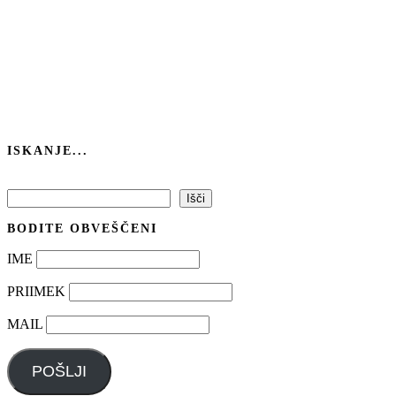
ISKANJE...
Išči
Išči
BODITE OBVEŠČENI
IME
PRIIMEK
MAIL
POŠLJI