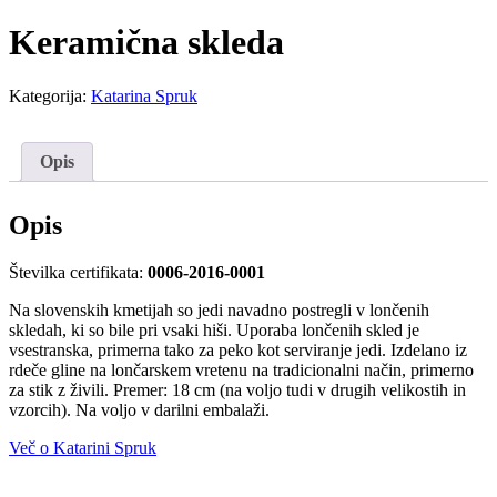
Keramična skleda
Kategorija:
Katarina Spruk
Opis
Opis
Številka certifikata:
0006-2016-0001
Na slovenskih kmetijah so jedi navadno postregli v lončenih
skledah, ki so bile pri vsaki hiši. Uporaba lončenih skled je
vsestranska, primerna tako za peko kot serviranje jedi. Izdelano iz
rdeče gline na lončarskem vretenu na tradicionalni način, primerno
za stik z živili. Premer: 18 cm (na voljo tudi v drugih velikostih in
vzorcih). Na voljo v darilni embalaži.
Več o Katarini Spruk