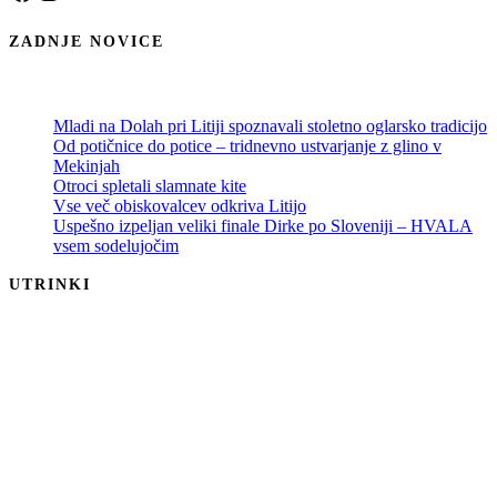
ZADNJE NOVICE
Mladi na Dolah pri Litiji spoznavali stoletno oglarsko tradicijo
Od potičnice do potice – tridnevno ustvarjanje z glino v
Mekinjah
Otroci spletali slamnate kite
Vse več obiskovalcev odkriva Litijo
Uspešno izpeljan veliki finale Dirke po Sloveniji – HVALA
vsem sodelujočim
UTRINKI