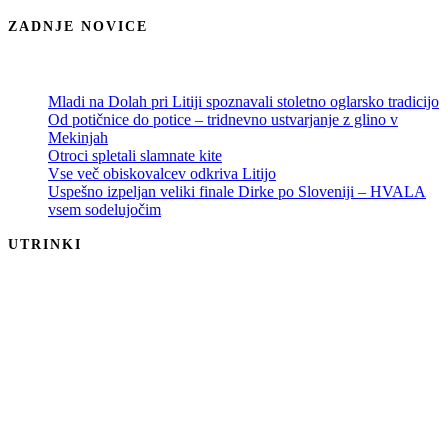
ZADNJE NOVICE
Mladi na Dolah pri Litiji spoznavali stoletno oglarsko tradicijo
Od potičnice do potice – tridnevno ustvarjanje z glino v
Mekinjah
Otroci spletali slamnate kite
Vse več obiskovalcev odkriva Litijo
Uspešno izpeljan veliki finale Dirke po Sloveniji – HVALA
vsem sodelujočim
UTRINKI