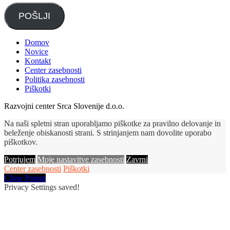
POŠLJI
Domov
Novice
Kontakt
Center zasebnosti
Politika zasebnosti
Piškotki
Razvojni center Srca Slovenije d.o.o.
Na naši spletni stran uporabljamo piškotke za pravilno delovanje in
beleženje obiskanosti strani. S strinjanjem nam dovolite uporabo
piškotkov.
Potrjujem
Moje nastavitve zasebnosti
Zavrni
Center zasebnosti
Piškotki
Close Popup
Privacy Settings saved!