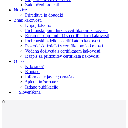
Zaključeni projekti
Novice
Prireditve in dogodki
Znak kakovosti
Kupuj lokalno
Prehranski ponudniki s certifikatom kakovosti
Rokodelski ponudniki s certifikatom kakovosti
Prehranski izdelki s certifikatom kakovosti
Rokodelski izdelki s certifikatom kakovosti
Vodena doživetja s certifikatom kakovosti
Razpis za pridobitev certifikata kakovosti
O nas
Kdo smo?
Kontakt
Informacije javnega značaja
Spletni informator
Izdane publikacije
Slovenščina
0