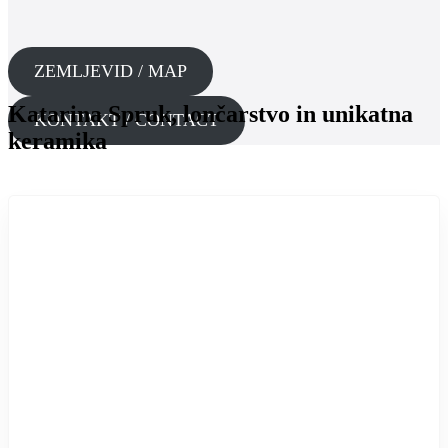
ZEMLJEVID / MAP
Katarina Spruk, lončarstvo in unikatna
KONTAKT / CONTACT
keramika