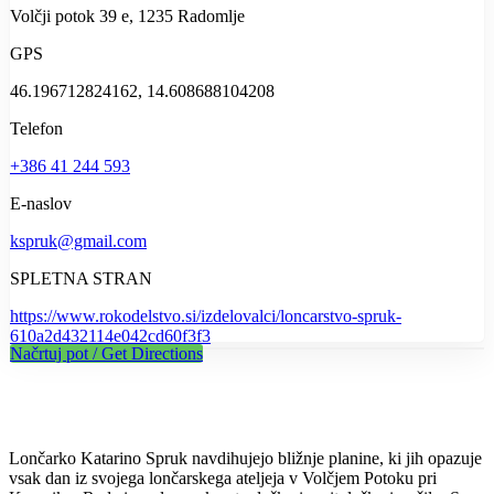
Volčji potok 39 e, 1235 Radomlje
GPS
46.196712824162, 14.608688104208
Telefon
+386 41 244 593
E-naslov
kspruk@gmail.com
SPLETNA STRAN
https://www.rokodelstvo.si/izdelovalci/loncarstvo-spruk-
610a2d432114e042cd60f3f3
Načrtuj pot / Get Directions
Lončarko Katarino Spruk navdihujejo bližnje planine, ki jih opazuje
vsak dan iz svojega lončarskega ateljeja v Volčjem Potoku pri