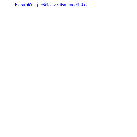
Keramična ploščica z vtisnjeno čipko