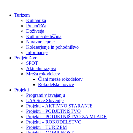
Preskoči
na
Turizem
vsebino
Kulinarika
Prenočišča
Doživetja
Kulturna dediščina
Naravne lepote
Kolesarjenje in pohodništvo
Informacije
Podjetništvo
SPOT
Aktualni razpisi
Mreža rokodelcev
Člani mreže rokodelcev
Rokodelske novice
Projekti
Programi v izvajanju
LAS Srce Slovenije
Projekti – AKTIVNO STARANJE
Projekti – PODJETNIŠTVO
Projekti – PODJETNIŠTVO ZA MLADE
Projekti – ROKODELSTVO
Projekti – TURIZEM
Projekti – MOBILNOST