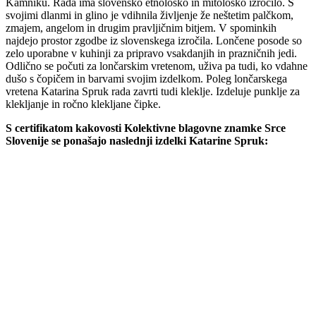
Kamniku. Rada ima slovensko etnološko in mitološko izročilo. S
svojimi dlanmi in glino je vdihnila življenje že neštetim palčkom,
zmajem, angelom in drugim pravljičnim bitjem. V spominkih
najdejo prostor zgodbe iz slovenskega izročila. Lončene posode so
zelo uporabne v kuhinji za pripravo vsakdanjih in prazničnih jedi.
Odlično se počuti za lončarskim vretenom, uživa pa tudi, ko vdahne
dušo s čopičem in barvami svojim izdelkom. Poleg lončarskega
vretena Katarina Spruk rada zavrti tudi kleklje. Izdeluje punklje za
klekljanje in ročno klekljane čipke.
S certifikatom kakovosti Kolektivne blagovne znamke Srce
Slovenije se ponašajo naslednji izdelki Katarine Spruk: