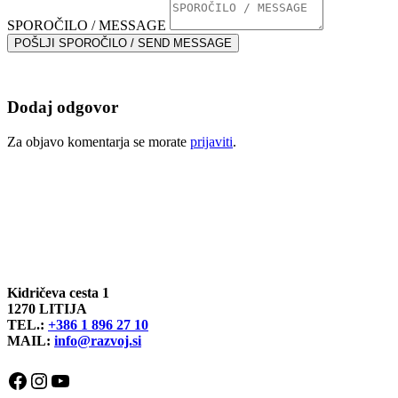
SPOROČILO / MESSAGE
POŠLJI SPOROČILO / SEND MESSAGE
Dodaj odgovor
Za objavo komentarja se morate
prijaviti
.
Kidričeva cesta 1
1270 LITIJA
TEL.:
+386 1 896 27 10
MAIL:
info@razvoj.si
Facebook
Instagram
YouTube