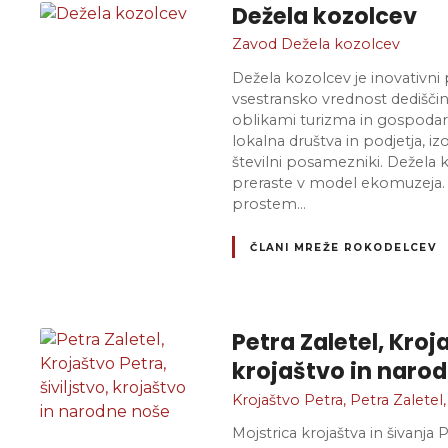
Dežela kozolcev
Zavod Dežela kozolcev
Dežela kozolcev je inovativni
vsestransko vrednost dedišči
oblikami turizma in gospodars
lokalna društva in podjetja, 
številni posamezniki. Dežela
preraste v model ekomuzeja. 
prostem…
ČLANI MREŽE ROKODELCEV
Petra Zaletel, Kroja
krojaštvo in naro
Krojaštvo Petra, Petra Zaletel, 
Mojstrica krojaštva in šivanja 