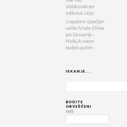
Vse več
obiskovalcev
a
odkriva Litijo
h
Uspešno izpeljan
veliki finale Dirke
po Sloveniji –
HVALA vsem
sodelujočim
ISKANJE...
I
š
č
BODITE
i
OBVEŠČENI
IME