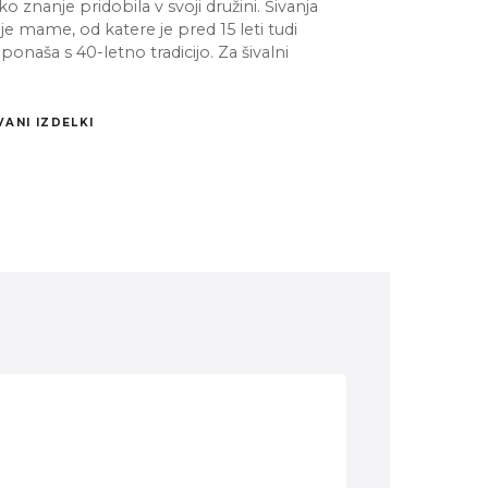
 znanje pridobila v svoji družini. Šivanja
oje mame, od katere je pred 15 leti tudi
ponaša s 40-letno tradicijo. Za šivalni
VANI IZDELKI
Ivančna Gorica
Kamnik