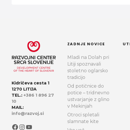
c
i
j
a
ZADNJE NOVICE
UT
p
Mladi na Dolah pri
Litiji spoznavali
o
stoletno oglarsko
tradicijo
o
Kidričeva cesta 1
Od potičnice do
1270 LITIJA
b
potice – tridnevno
TEL.:
+386 1 896 27
ustvarjanje z glino
10
j
v Mekinjah
MAIL:
a
info@razvoj.si
Otroci spletali
slamnate kite
Facebook
Instagram
YouTube
v