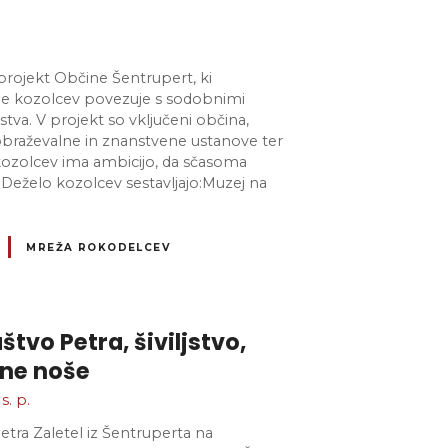
 projekt Občine Šentrupert, ki
ne kozolcev povezuje s sodobnimi
tva. V projekt so vključeni občina,
izobraževalne in znanstvene ustanove ter
 kozolcev ima ambicijo, da sčasoma
Deželo kozolcev sestavljajo:Muzej na
MREŽA ROKODELCEV
štvo Petra, šiviljstvo,
dne noše
s. p.
Petra Zaletel iz Šentruperta na