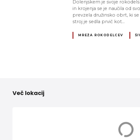
Dolenjskem je svoje rokodelsko
in krojenja se je naučila od sv
prevzela družinsko obrt, ki se 
stroj je sedla prvič kot…
MREŽA ROKODELCEV
ŠI
N
a
Več lokacij
v
i
g
Dol pri Ljubljani
Domžale
a