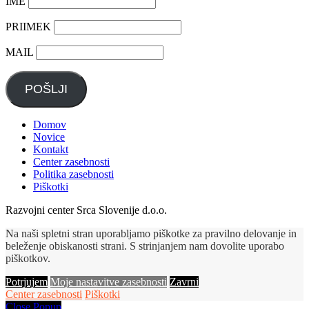
IME
PRIIMEK
MAIL
POŠLJI
Domov
Novice
Kontakt
Center zasebnosti
Politika zasebnosti
Piškotki
Razvojni center Srca Slovenije d.o.o.
Na naši spletni stran uporabljamo piškotke za pravilno delovanje in
beleženje obiskanosti strani. S strinjanjem nam dovolite uporabo
piškotkov.
Potrjujem
Moje nastavitve zasebnosti
Zavrni
Center zasebnosti
Piškotki
Close Popup