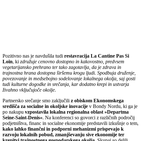
Pozitivno nas je navdušila tudi
restavracija La Cantine Pas Si
Loin
, ki
združuje cenovno dostopno in kakovostno, predvsem
vegetarijansko prehrano ter tako zagotavlja, da je zdrava in
trajnostna hrana dostopna širšemu krogu ljudi. Spodbuja druženje,
povezovanje in medsebojno sodelovanje lokalnega okolja, saj gosti
tudi kulturne dogodke in srečanja, kar dodatno krepi in ustvarja
živahno vključujoče okolje.
Partnersko srečanje smo zaključili
z obiskom Ekonomskega
središča za socialne in okoljske inovacije
v Bondy Nordu, ki ga je
po nakupu
vzpostavila lokalna regionalna oblast »Departma
Seine-Saint-Denis«
. Na konferenci so govorci z različnih področij
podjetništva, financ in socialne ekonomije predstavili izkušnje o tem,
kako lahko finančni in podporni mehanizmi prispevajo k
razvoju lokalnih pobud, zmanjševanju sive ekonomije ter
krepitvi trajnostnega gospodarskega okolja
. Skupaj so delili