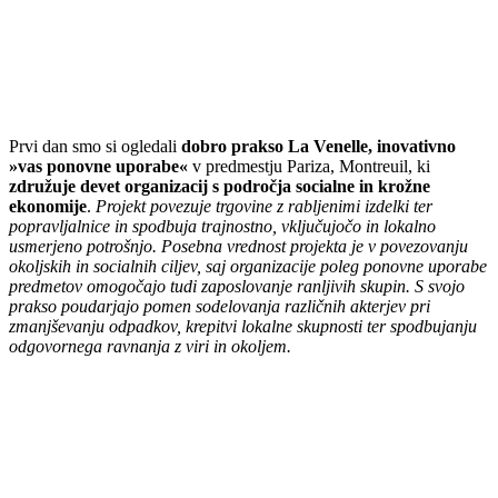
Prvi dan smo si ogledali
dobro prakso La Venelle, inovativno
»vas ponovne uporabe«
v predmestju Pariza, Montreuil, ki
združuje devet organizacij s področja socialne in krožne
ekonomije
.
Projekt povezuje trgovine z rabljenimi izdelki ter
popravljalnice in spodbuja trajnostno, vključujočo in lokalno
usmerjeno potrošnjo. Posebna vrednost projekta je v povezovanju
okoljskih in socialnih ciljev, saj organizacije poleg ponovne uporabe
predmetov omogočajo tudi zaposlovanje ranljivih skupin. S svojo
prakso poudarjajo pomen sodelovanja različnih akterjev pri
zmanjševanju odpadkov, krepitvi lokalne skupnosti ter spodbujanju
odgovornega ravnanja z viri in okoljem.