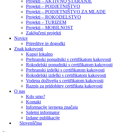
Projekti – AKTIVNO STARANJE
Projekti – PODJETNIŠTVO
Projekti – PODJETNIŠTVO ZA MLADE
Projekti – ROKODELSTVO
Projekti – TURIZEM
Projekti – MOBILNOST
Zaključeni projekti
Novice
Prireditve in dogodki
Znak kakovosti
Kupuj lokalno
Prehranski ponudniki s certifikatom kakovosti
Rokodelski ponudniki s certifikatom kakovosti
Prehranski izdelki s certifikatom kakovosti
Rokodelski izdelki s certifikatom kakovosti
Vodena doživetja s certifikatom kakovosti
Razpis za pridobitev certifikata kakovosti
O nas
Kdo smo?
Kontakt
Informacije javnega značaja
Spletni informator
Izdane publikacije
Slovenščina