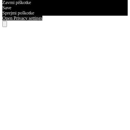
Zavrni piškotke
Save
Sprejmi poškotke
Open Privacy settings