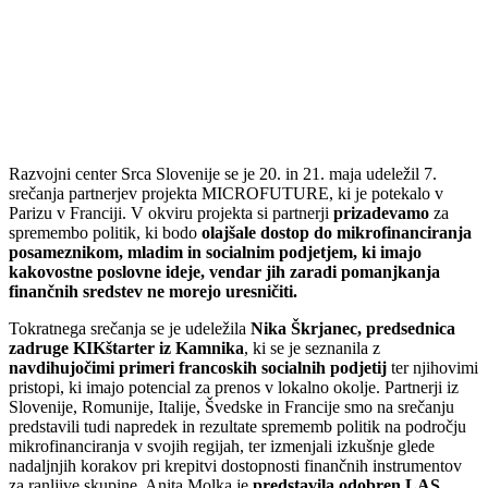
Razvojni center Srca Slovenije se je 20. in 21. maja udeležil 7.
srečanja partnerjev projekta MICROFUTURE, ki je potekalo v
Parizu v Franciji. V okviru projekta si partnerji
prizadevamo
za
spremembo politik, ki bodo
olajšale dostop do mikrofinanciranja
posameznikom, mladim in socialnim podjetjem, ki imajo
kakovostne poslovne ideje, vendar jih zaradi pomanjkanja
finančnih sredstev ne morejo uresničiti.
Tokratnega srečanja se je udeležila
Nika Škrjanec, predsednica
zadruge KIKštarter iz Kamnika
, ki se je seznanila z
navdihujočimi primeri francoskih socialnih podjetij
ter njihovimi
pristopi, ki imajo potencial za prenos v lokalno okolje. Partnerji iz
Slovenije, Romunije, Italije, Švedske in Francije smo na srečanju
predstavili tudi napredek in rezultate sprememb politik na področju
mikrofinanciranja v svojih regijah, ter izmenjali izkušnje glede
nadaljnjih korakov pri krepitvi dostopnosti finančnih instrumentov
za ranljive skupine. Anita Molka je
predstavila odobren LAS