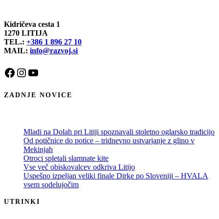
Kidričeva cesta 1
1270 LITIJA
TEL.:
+386 1 896 27 10
MAIL:
info@razvoj.si
Facebook
Instagram
YouTube
ZADNJE NOVICE
Mladi na Dolah pri Litiji spoznavali stoletno oglarsko tradicijo
Od potičnice do potice – tridnevno ustvarjanje z glino v
Mekinjah
Otroci spletali slamnate kite
Vse več obiskovalcev odkriva Litijo
Uspešno izpeljan veliki finale Dirke po Sloveniji – HVALA
vsem sodelujočim
UTRINKI