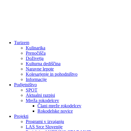
Turizem
Kulinarika
Prenočišča
Doživetja
Kulturna dediščina
Naravne lepote
Kolesarjenje in pohodništvo
Informacije
Podjetništvo
SPOT
Aktualni razpisi
Mreža rokodelcev
Člani mreže rokodelcev
Rokodelske novice
Projekti
Programi v izvajanju
LAS Srce Slovenije