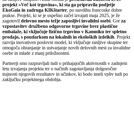
projekt »Več kot trgovina«, ki sta ga pripravila podjetje
EkoGaia in zadruga KIKštarter
, po navdihu francoske dobre
prakse. Projekt, ki se je uspešno začel izvajati maja 2025, je že
zagotovil
delovno mesto težje zaposljivi invalidni osebi
. Gre
za
vzpostavitev družbeno odgovorne trgovine brez plastične
embalaže, ki vključuje fizično trgovino v Kamniku ter spletno
prodajo, s poudarkom na lokalnih in ekoloških izdelkih
. Projekt
razvija inovativen poslovni model, ki vključuje ranljive skupine ter
omogoča ohranjanje in ustvarjanje novih delovnih mest za invalidne
osebe in mlade z manj priložnostmi.
Partnerji smo razpravljali tudi o prihajajočih aktivnostih v zadnjem
letu izvajanja projekta ter o načinih zagotavljanja dolgoročne
trajnosti njegovih rezultatov in učinkov, ki bodo imeli vpliv tudi po
zaključku projektnega obdobja.