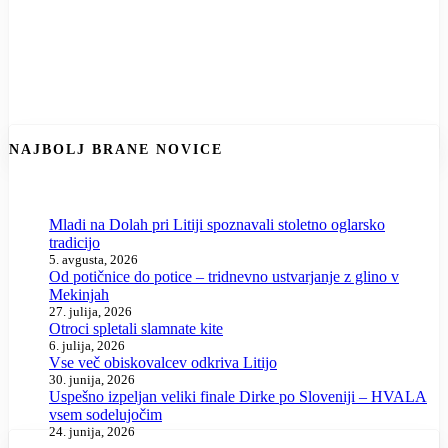
NAJBOLJ BRANE NOVICE
Mladi na Dolah pri Litiji spoznavali stoletno oglarsko
tradicijo
5. avgusta, 2026
Od potičnice do potice – tridnevno ustvarjanje z glino v
Mekinjah
27. julija, 2026
Otroci spletali slamnate kite
6. julija, 2026
Vse več obiskovalcev odkriva Litijo
30. junija, 2026
Uspešno izpeljan veliki finale Dirke po Sloveniji – HVALA
vsem sodelujočim
24. junija, 2026