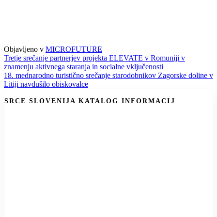
Objavljeno v
MICROFUTURE
Navigacija
Tretje srečanje partnerjev projekta ELEVATE v Romuniji v
znamenju aktivnega staranja in socialne vključenosti
prispevka
18. mednarodno turistično srečanje starodobnikov Zagorske doline v
Litiji navdušilo obiskovalce
SRCE SLOVENIJA KATALOG INFORMACIJ