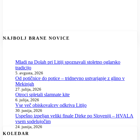
NAJBOLJ BRANE NOVICE
Mladi na Dolah pri Litiji spoznavali stoletno oglarsko
tradicijo
5. avgusta, 2026
Od potičnice do potice – tridnevno ustvarjanje z glino v
Mekinjah
27. julija, 2026
Otroci spletali slamnate kite
6. julija, 2026
Vse več obiskovalcev odkriva Litijo
30. junija, 2026
Uspešno izpeljan veliki finale Dirke po Sloveniji – HVALA
vsem sodelujočim
24. junija, 2026
KOLEDAR