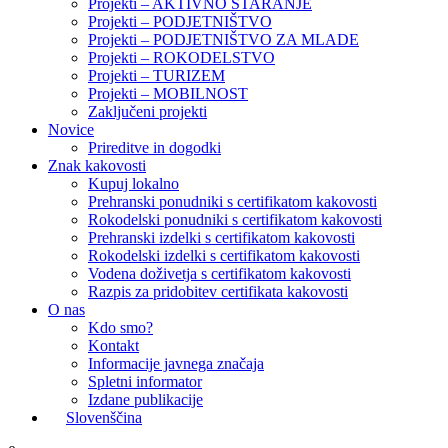
Projekti – AKTIVNO STARANJE
Projekti – PODJETNIŠTVO
Projekti – PODJETNIŠTVO ZA MLADE
Projekti – ROKODELSTVO
Projekti – TURIZEM
Projekti – MOBILNOST
Zaključeni projekti
Novice
Prireditve in dogodki
Znak kakovosti
Kupuj lokalno
Prehranski ponudniki s certifikatom kakovosti
Rokodelski ponudniki s certifikatom kakovosti
Prehranski izdelki s certifikatom kakovosti
Rokodelski izdelki s certifikatom kakovosti
Vodena doživetja s certifikatom kakovosti
Razpis za pridobitev certifikata kakovosti
O nas
Kdo smo?
Kontakt
Informacije javnega značaja
Spletni informator
Izdane publikacije
Slovenščina