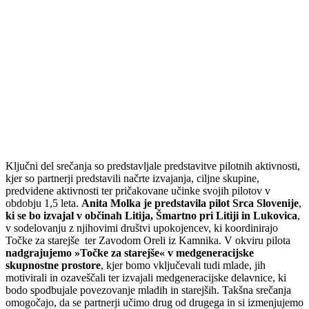
Ključni del srečanja so predstavljale predstavitve pilotnih aktivnosti,
kjer so partnerji predstavili načrte izvajanja, ciljne skupine,
predvidene aktivnosti ter pričakovane učinke svojih pilotov v
obdobju 1,5 leta.
Anita Molka je predstavila pilot Srca Slovenije
,
ki se bo izvajal v občinah Litija, Šmartno pri Litiji in Lukovica
,
v sodelovanju z njihovimi društvi upokojencev, ki koordinirajo
Točke za starejše ter Zavodom Oreli iz Kamnika. V okviru pilota
nadgrajujemo »Točke za starejše« v medgeneracijske
skupnostne prostore
, kjer bomo vključevali tudi mlade, jih
motivirali in ozaveščali ter izvajali medgeneracijske delavnice, ki
bodo spodbujale povezovanje mladih in starejših. Takšna srečanja
omogočajo, da se partnerji učimo drug od drugega in si izmenjujemo