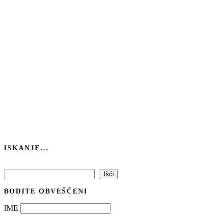
ISKANJE...
Išči
Išči
BODITE OBVEŠČENI
IME