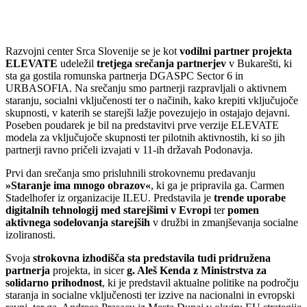
Razvojni center Srca Slovenije se je kot
vodilni partner projekta
ELEVATE
udeležil
tretjega srečanja partnerjev
v Bukarešti, ki
sta ga gostila romunska partnerja DGASPC Sector 6 in
URBASOFIA. Na srečanju smo partnerji razpravljali o aktivnem
staranju, socialni vključenosti ter o načinih, kako krepiti vključujoče
skupnosti, v katerih se starejši lažje povezujejo in ostajajo dejavni.
Poseben poudarek je bil na predstavitvi prve verzije ELEVATE
modela za vključujoče skupnosti ter pilotnih aktivnostih, ki so jih
partnerji ravno pričeli izvajati v 11-ih državah Podonavja.
Prvi dan srečanja smo prisluhnili strokovnemu predavanju
»Staranje ima mnogo obrazov«
, ki ga je pripravila ga. Carmen
Stadelhofer iz organizacije ILEU. Predstavila je
trende uporabe
digitalnih tehnologij med starejšimi v Evropi
ter
pomen
aktivnega sodelovanja starejših
v družbi in zmanjševanja socialne
izoliranosti.
Svoja
strokovna izhodišča sta predstavila tudi pridružena
partnerja
projekta, in sicer
g. Aleš Kenda z Ministrstva za
solidarno prihodnost
, ki je predstavil aktualne politike na področju
staranja in socialne vključenosti ter izzive na nacionalni in evropski