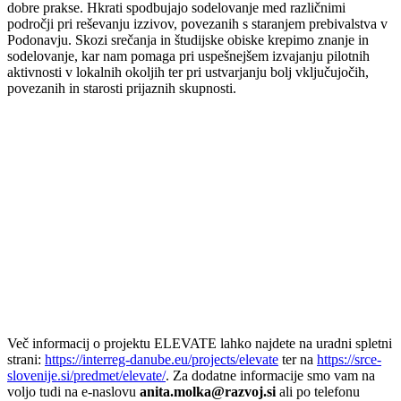
dobre prakse. Hkrati spodbujajo sodelovanje med različnimi
področji pri reševanju izzivov, povezanih s staranjem prebivalstva v
Podonavju. Skozi srečanja in študijske obiske krepimo znanje in
sodelovanje, kar nam pomaga pri uspešnejšem izvajanju pilotnih
aktivnosti v lokalnih okoljih ter pri ustvarjanju bolj vključujočih,
povezanih in starosti prijaznih skupnosti.
Več informacij o projektu ELEVATE lahko najdete na uradni spletni
strani:
https://interreg-danube.eu/projects/elevate
ter na
https://srce-
slovenije.si/predmet/elevate/
. Za dodatne informacije smo vam na
voljo tudi na e-naslovu
anita.molka@razvoj.si
ali po telefonu