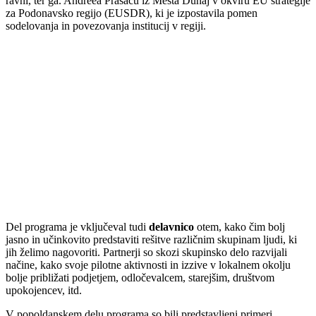
ravni, ter ga. Andreea Prasacu iz Mesta Dunaj v okviru EU strategije
za Podonavsko regijo (EUSDR), ki je izpostavila pomen
sodelovanja in povezovanja institucij v regiji.
Del programa je vključeval tudi
delavnico
otem, kako čim bolj
jasno in učinkovito predstaviti rešitve različnim skupinam ljudi, ki
jih želimo nagovoriti. Partnerji so skozi skupinsko delo razvijali
načine, kako svoje pilotne aktivnosti in izzive v lokalnem okolju
bolje približati podjetjem, odločevalcem, starejšim, društvom
upokojencev, itd.
V popoldanskem delu programa so bili predstavljeni primeri