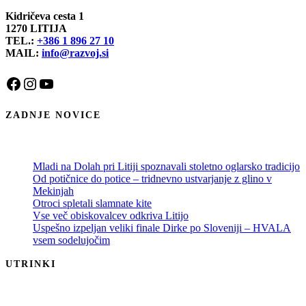
Kidričeva cesta 1
1270 LITIJA
TEL.:
+386 1 896 27 10
MAIL:
info@razvoj.si
Facebook
Instagram
YouTube
ZADNJE NOVICE
Mladi na Dolah pri Litiji spoznavali stoletno oglarsko tradicijo
Od potičnice do potice – tridnevno ustvarjanje z glino v
Mekinjah
Otroci spletali slamnate kite
Vse več obiskovalcev odkriva Litijo
Uspešno izpeljan veliki finale Dirke po Sloveniji – HVALA
vsem sodelujočim
UTRINKI