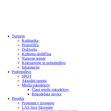
Turizem
Kulinarika
Prenočišča
Doživetja
Kulturna dediščina
Naravne lepote
Kolesarjenje in pohodništvo
Informacije
Podjetništvo
SPOT
Aktualni razpisi
Mreža rokodelcev
Člani mreže rokodelcev
Rokodelske novice
Projekti
Programi v izvajanju
LAS Srce Slovenije