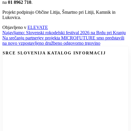
na
01 8962 710
.
Projekt podpirajo Občine Litija, Šmartno pri Litiji, Kamnik in
Lukovica.
Objavljeno v
ELEVATE
Navigacija
Najavljamo: Slovenski rokodelski festival 2026 na Brdu pri Kranju
Na srečanju partnerjev projekta MICROFUTURE smo predstavili
prispevka
na novo vzpostavljeno družbeno odgovorno trgovino
SRCE SLOVENIJA KATALOG INFORMACIJ