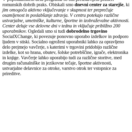
romunskih dobrih praks. Obiskali smo
dnevni center za starejše
, ki
jim omogoča aktivno vključevanje v skupnost ter preprečuje
osamljenost in poslabšanje zdravja. V centru potekajo različne
ustvarjalne, umetniške, kulturne, športne in izobraževalne aktivnosti.
Center deluje vse delovne dni v tednu in vključuje približno 200
uporabnikov.
Ogledali smo si tudi
dobrodelno trgovino
SocialXChange, ki povezuje ponovno uporabo izdelkov in podporo
ljudem v stiski. Socialno ogroženi uporabniki lahko za opravljeno
delo prejmejo vavčerje, s katerimi v trgovini pridobijo različne
izdelke, kot so hrana, obutev, šolske potrebščine, igrače, elektronika
in knjige. Vavčerje lahko uporabijo tudi za različne storitve, med
drugim računalniške in jezikovne tečaje, športne aktivnosti,
ustvarjalne delavnice za otroke, varstvo otrok ter vstopnice za
prireditve.