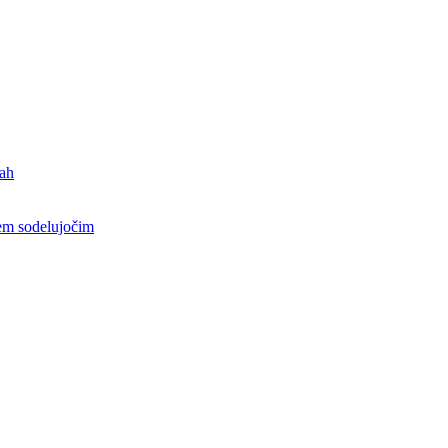
jah
sem sodelujočim