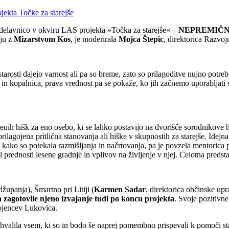
n delavnico v okviru LAS projekta »Točka za starejše« –
NEPREMIČN
ju z
Mizarstvom Kos
, je moderirala
Mojca Štepic
, direktorica Razvoj
tarosti dajejo varnost ali pa so breme, zato so prilagoditve nujno pot
 kopalnica, prava vrednost pa se pokaže, ko jih začnemo uporabljati sa
senih hišk za eno osebo, ki se lahko postavijo na dvorišče sorodnikove h
 prilagojena pritlična stanovanja ali hiške v skupnostih za starejše. Idej
, kako so potekala razmišljanja in načrtovanja, pa je povzela mentorica 
il prednosti lesene gradnje in vplivov na življenje v njej. Celotna predst
džupanja), Šmartno pri Litiji (
Karmen Sadar
, direktorica občinske up
n zagotovile njeno izvajanje tudi po koncu projekta
. Svoje pozitivne
ojencev Lukovica.
ahvalila vsem, ki so in bodo še naprej pomembno prispevali k pomoči star