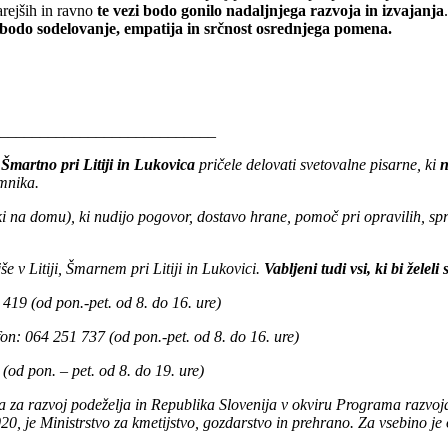
arejših in ravno
te vezi bodo gonilo nadaljnjega razvoja in izvajanja
bodo sodelovanje, empatija in srčnost osrednjega pomena.
___________________________
 Šmartno pri Litiji in Lukovica
pričele delovati svetovalne pisarne, ki
n
amnika.
ski na domu), ki nudijo pogovor, dostavo hrane, pomoč pri opravilih, s
še v Litiji, Šmarnem pri Litiji in Lukovici.
Vabljeni tudi vsi, ki bi želeli
 419 (od pon.-pet. od 8. do 16. ure)
efon: 064 251 737 (od pon.-pet. od 8. do 16. ure)
(od pon. – pet. od 8. do 19. ure)
da za razvoj podeželja in Republika Slovenija v okviru Programa razvo
, je Ministrstvo za kmetijstvo, gozdarstvo in prehrano. Za vsebino je