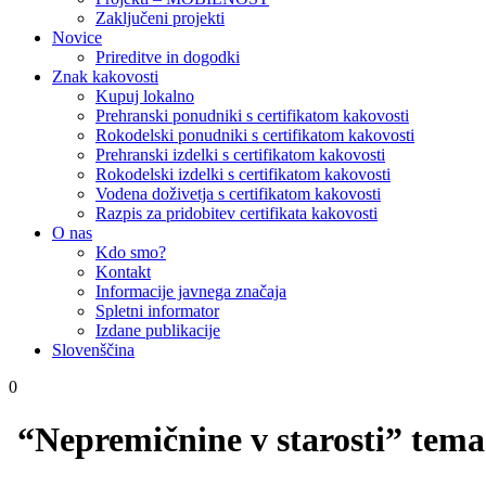
Zaključeni projekti
Novice
Prireditve in dogodki
Znak kakovosti
Kupuj lokalno
Prehranski ponudniki s certifikatom kakovosti
Rokodelski ponudniki s certifikatom kakovosti
Prehranski izdelki s certifikatom kakovosti
Rokodelski izdelki s certifikatom kakovosti
Vodena doživetja s certifikatom kakovosti
Razpis za pridobitev certifikata kakovosti
O nas
Kdo smo?
Kontakt
Informacije javnega značaja
Spletni informator
Izdane publikacije
Slovenščina
0
“Nepremičnine v starosti” tema 