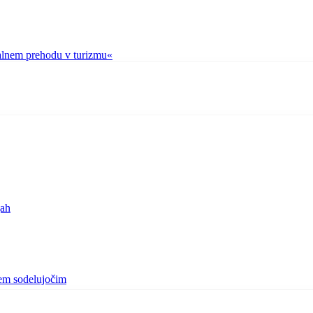
talnem prehodu v turizmu«
jah
sem sodelujočim