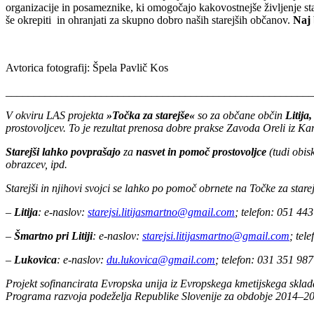
organizacije in posameznike, ki omogočajo kakovostnejše življenje st
še okrepiti in ohranjati za skupno dobro naših starejših občanov.
Naj 
Avtorica fotografij: Špela Pavlič Kos
_______________________________________________________
V okviru LAS projekta
»Točka za starejše«
so za občane občin
Litija,
prostovoljcev. To je rezultat prenosa dobre prakse Zavoda Oreli iz K
Starejši lahko povprašajo
za
nasvet in pomoč prostovoljce
(tudi obi
obrazcev, ipd.
Starejši in njihovi svojci se lahko po pomoč obrnete na Točke za starej
–
Litija
: e-naslov:
starejsi.litijasmartno@gmail.com
; telefon: 051 443
–
Šmartno pri Litiji
: e-naslov:
starejsi.litijasmartno@gmail.com
; tel
–
Lukovica
: e-naslov:
du.lukovica@gmail.com
; telefon: 031 351 987
Projekt sofinancirata Evropska unija iz Evropskega kmetijskega skla
Programa razvoja podeželja Republike Slovenije za obdobje 2014–2020