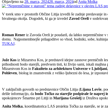
Objavljeno na
28. marca, 2024
28. marca, 2024
od
Anita Molka
V torek smo v prostorih Občine Litija izvedli še zadnje predavanje i
bivalnega okolja. Dogodek, ki ga je izvedel
Zavod Oreli
v sodelovan
Roman Rener
iz Zavoda Oreli je poudaril, da lahko nepremičnine v s
domu. Najpomembnejše prilagoditve so vhod, hodniki, sobe, kuhinja in
TUKAJ
.
Jože Kos
iz Mizarstva Kos, je predstavil idejne zasnove premičnih le
prihodnosti bodo starejši, predvsem tisti, ki živijo sami, iskali majhna
Mizarstvom Kos in
Fakulteto za arhitekturo Univerze v Ljubljani
Pohleven
, biolog in znanstvenik z veliko ljubezni do lesa, je izpostav
V zaključnih govorih so predstavnice Občin Litija (
Lijana Lovše
, po
delile informacijo, da
bodo Točko za starejše podpirale še naprej i
upokojencev Šmartno pri Litiji in
Marijana Grošelj
iz Društva upok
Anita Molka
, koordinatorica LAS projekta Točka za starejše, se je z