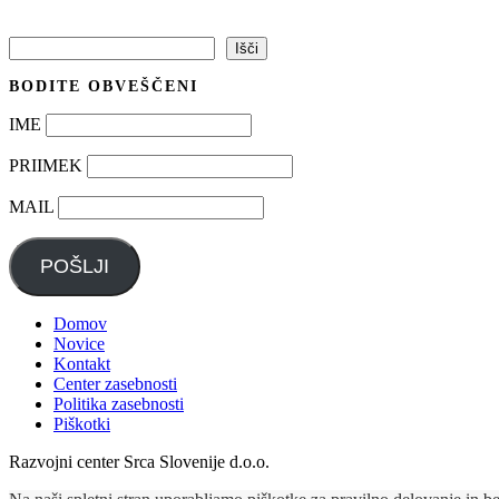
Išči
Išči
BODITE OBVEŠČENI
IME
PRIIMEK
MAIL
POŠLJI
Domov
Novice
Kontakt
Center zasebnosti
Politika zasebnosti
Piškotki
Razvojni center Srca Slovenije d.o.o.