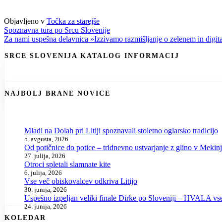
Objavljeno v
Točka za starejše
Navigacija
Spoznavna tura po Srcu Slovenije
Za nami uspešna delavnica »Izzivamo razmišljanje o zelenem in digi
prispevka
SRCE SLOVENIJA KATALOG INFORMACIJ
NAJBOLJ BRANE NOVICE
Mladi na Dolah pri Litiji spoznavali stoletno oglarsko tradicijo
5. avgusta, 2026
Od potičnice do potice – tridnevno ustvarjanje z glino v Mekin
27. julija, 2026
Otroci spletali slamnate kite
6. julija, 2026
Vse več obiskovalcev odkriva Litijo
30. junija, 2026
Uspešno izpeljan veliki finale Dirke po Sloveniji – HVALA v
24. junija, 2026
KOLEDAR