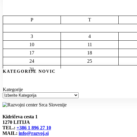
P
T
3
4
10
11
17
18
24
25
31
KATEGORIJE NOVIC
Kategorije
Kidričeva cesta 1
1270 LITIJA
TEL.:
+386 1 896 27 10
MAIL:
info@razvoj.si