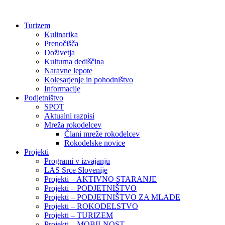
Preskoči
na
Turizem
vsebino
Kulinarika
Prenočišča
Doživetja
Kulturna dediščina
Naravne lepote
Kolesarjenje in pohodništvo
Informacije
Podjetništvo
SPOT
Aktualni razpisi
Mreža rokodelcev
Člani mreže rokodelcev
Rokodelske novice
Projekti
Programi v izvajanju
LAS Srce Slovenije
Projekti – AKTIVNO STARANJE
Projekti – PODJETNIŠTVO
Projekti – PODJETNIŠTVO ZA MLADE
Projekti – ROKODELSTVO
Projekti – TURIZEM
Projekti – MOBILNOST