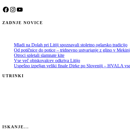
Facebook
Instagram
YouTube
ZADNJE NOVICE
Mladi na Dolah pri Litiji spoznavali stoletno oglarsko tradicijo
Od potičnice do potice – tridnevno ustvarjanje z glino v Mekin
Otroci spletali slamnate kite
Vse več obiskovalcev odkriva Litijo
Uspešno izpeljan veliki finale Dirke po Sloveniji – HVALA v
UTRINKI
ISKANJE...