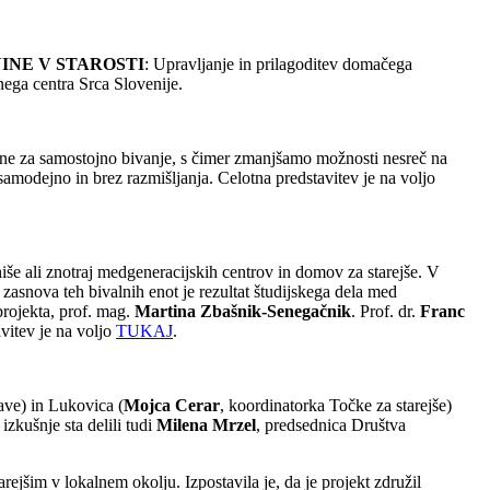
INE V STAROSTI
: Upravljanje in prilagoditev domačega
nega centra Srca Slovenije.
rebne za samostojno bivanje, s čimer zmanjšamo možnosti nesreč na
modejno in brez razmišljanja. Celotna predstavitev je na voljo
iše ali znotraj medgeneracijskih centrov in domov za starejše. V
na zasnova teh bivalnih enot je rezultat študijskega dela med
projekta, prof. mag.
Martina Zbašnik-Senegačnik
. Prof. dr.
Franc
avitev je na voljo
TUKAJ
.
rave) in Lukovica (
Mojca Cerar
, koordinatorka Točke za starejše)
 izkušnje sta delili tudi
Milena Mrzel
, predsednica Društva
ejšim v lokalnem okolju. Izpostavila je, da je projekt združil