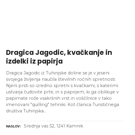
Dragica Jagodic, kvačkanje in
izdelki iz papirja
Dragica Jagodic iz Tuhinjske doline se je v jeseni
svojega življenja naučila številnih ročnih spretnosti.
Njeni prsti so izredno spretni s kvačkami, s katerimi
ustvarja čudovite prte, in s papirjem, ki ga oblikuje v
papirnate rože vsakršnih vrst in voščilnice v tako
imenovani "quilling" tehniki. Kot članica Turističnega
društva Tuhinjska…
Srednja vas 52, 1241 Kamnik
NASLOV