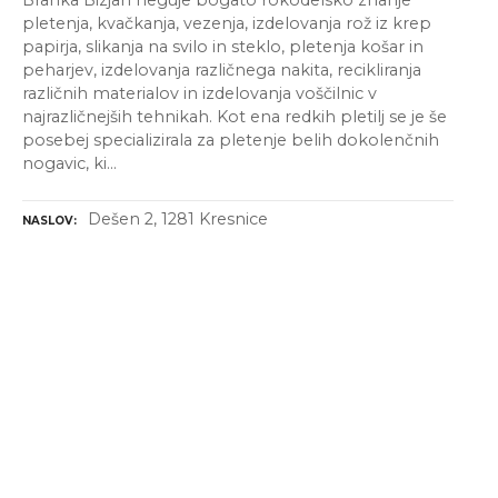
Branka Bizjan neguje bogato rokodelsko znanje
pletenja, kvačkanja, vezenja, izdelovanja rož iz krep
papirja, slikanja na svilo in steklo, pletenja košar in
peharjev, izdelovanja različnega nakita, recikliranja
različnih materialov in izdelovanja voščilnic v
najrazličnejših tehnikah. Kot ena redkih pletilj se je še
posebej specializirala za pletenje belih dokolenčnih
nogavic, ki…
Dešen 2, 1281 Kresnice
NASLOV