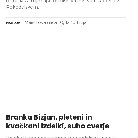
oblačila za najmlajše otroke. V Društvu rokodelcev –
Rokodelskem…
Maistrova ulica 10, 1270 Litija
NASLOV
Branka Bizjan, pleteni in
kvačkani izdelki, suho cvetje