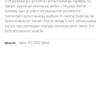
Pot poteka po prostoru arheološkega najdišča na
Vačah. Začne ali sklene se lahko v Muzeju Petra
Svetika, kjer je eden od razstavnih prostorov
namenjen spoznavanju kulture in načina življenja na
železnodobnih Vačah. Pot je dolga 5 km, obiskovalce
pa po njej usmerjajo manjše usmerjevalne table. Po
poti strokovno vodi dr….
Vače 10, 1252 Vače
NASLOV