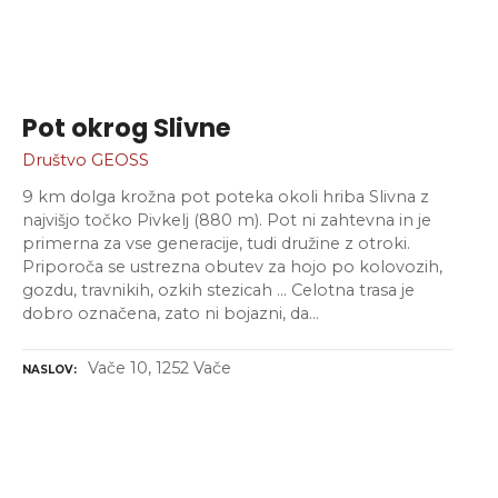
Pot okrog Slivne
Društvo GEOSS
9 km dolga krožna pot poteka okoli hriba Slivna z
najvišjo točko Pivkelj (880 m). Pot ni zahtevna in je
primerna za vse generacije, tudi družine z otroki.
Priporoča se ustrezna obutev za hojo po kolovozih,
gozdu, travnikih, ozkih stezicah … Celotna trasa je
dobro označena, zato ni bojazni, da…
Vače 10, 1252 Vače
NASLOV