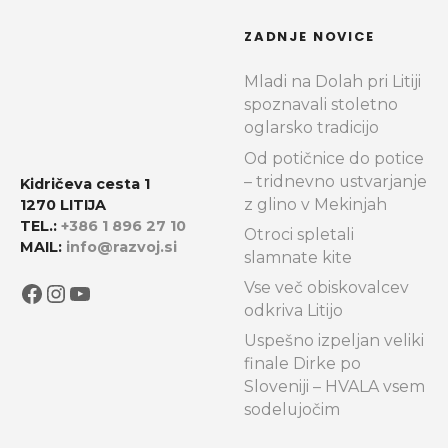
ZADNJE NOVICE
Mladi na Dolah pri Litiji
spoznavali stoletno
oglarsko tradicijo
Od potičnice do potice
– tridnevno ustvarjanje
Kidričeva cesta 1
z glino v Mekinjah
1270 LITIJA
TEL.:
+386 1 896 27 10
Otroci spletali
MAIL:
info@razvoj.si
slamnate kite
Facebook
Instagram
YouTube
Vse več obiskovalcev
odkriva Litijo
Uspešno izpeljan veliki
finale Dirke po
Sloveniji – HVALA vsem
sodelujočim