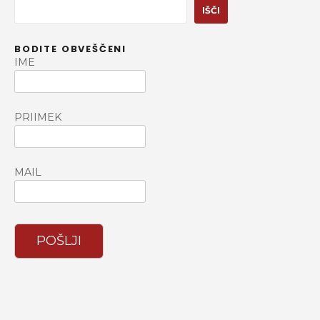
I
IŠČI
š
č
BODITE OBVEŠČENI
i
IME
PRIIMEK
MAIL
POŠLJI