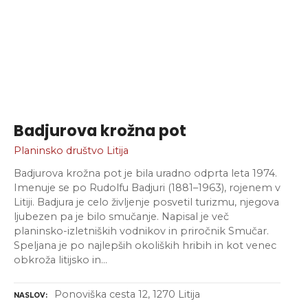
Badjurova krožna pot
Planinsko društvo Litija
Badjurova krožna pot je bila uradno odprta leta 1974.
Imenuje se po Rudolfu Badjuri (1881–1963), rojenem v
Litiji. Badjura je celo življenje posvetil turizmu, njegova
ljubezen pa je bilo smučanje. Napisal je več
planinsko-izletniških vodnikov in priročnik Smučar.
Speljana je po najlepših okoliških hribih in kot venec
obkroža litijsko in…
Ponoviška cesta 12, 1270 Litija
NASLOV