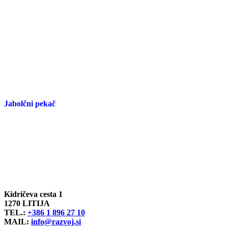
Jabolčni pekač
Kidričeva cesta 1
1270 LITIJA
TEL.:
+386 1 896 27 10
MAIL:
info@razvoj.si