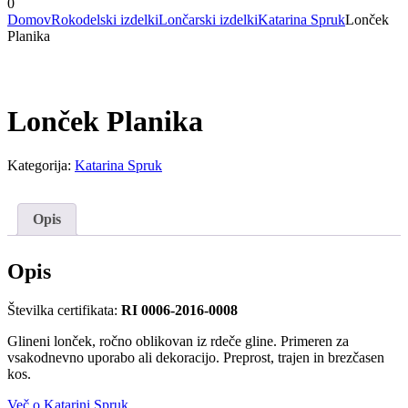
0
Domov
Rokodelski izdelki
Lončarski izdelki
Katarina Spruk
Lonček
Planika
Lonček Planika
Kategorija:
Katarina Spruk
Opis
Opis
Številka certifikata:
RI 0006-2016-0008
Glineni lonček, ročno oblikovan iz rdeče gline. Primeren za
vsakodnevno uporabo ali dekoracijo. Preprost, trajen in brezčasen
kos.
Več o Katarini Spruk