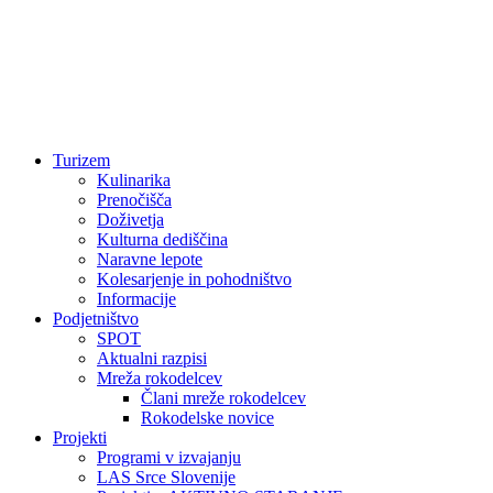
Turizem
Kulinarika
Prenočišča
Doživetja
Kulturna dediščina
Naravne lepote
Kolesarjenje in pohodništvo
Informacije
Podjetništvo
SPOT
Aktualni razpisi
Mreža rokodelcev
Člani mreže rokodelcev
Rokodelske novice
Projekti
Programi v izvajanju
LAS Srce Slovenije