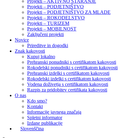
Projekti – AKTIVNO STARANJE
Projekti – PODJETNIŠTVO
Projekti – PODJETNIŠTVO ZA MLADE
Projekti – ROKODELSTVO
Projekti – TURIZEM
Projekti – MOBILNOST
Zaključeni projekti
Novice
Prireditve in dogodki
Znak kakovosti
Kupuj lokalno
Prehranski ponudniki s certifikatom kakovosti
Rokodelski ponudniki s certifikatom kakovosti
Prehranski izdelki s certifikatom kakovosti
Rokodelski izdelki s certifikatom kakovosti
Vodena doživetja s certifikatom kakovosti
Razpis za pridobitev certifikata kakovosti
O nas
Kdo smo?
Kontakt
Informacije javnega značaja
Spletni informator
Izdane publikacije
Slovenščina