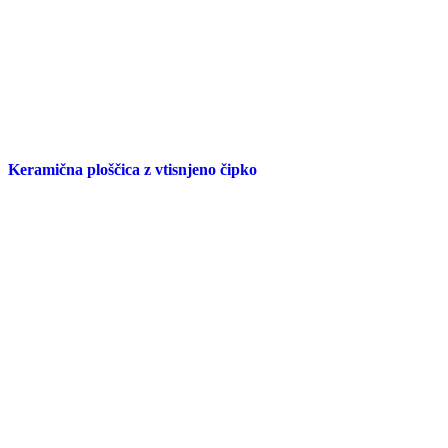
Keramična ploščica z vtisnjeno čipko