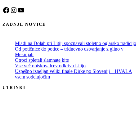
Facebook
Instagram
YouTube
ZADNJE NOVICE
Mladi na Dolah pri Litiji spoznavali stoletno oglarsko tradicijo
Od potičnice do potice – tridnevno ustvarjanje z glino v
Mekinjah
Otroci spletali slamnate kite
Vse več obiskovalcev odkriva Litijo
Uspešno izpeljan veliki finale Dirke po Sloveniji – HVALA
vsem sodelujočim
UTRINKI