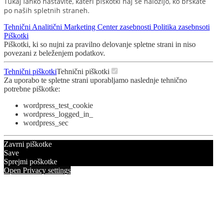
Tukaj lahko nastavite, kateri piškotki naj se naložijo, ko brskate
po naših spletnih straneh.
Tehnični
Analitični
Marketing
Center zasebnosti
Politika zasebnsoti
Piškotki
Piškotki, ki so nujni za pravilno delovanje spletne strani in niso
povezani z beleženjem podatkov.
Tehnični piškotki
Tehnični piškotki
Za uporabo te spletne strani uporabljamo naslednje tehnično
potrebne piškotke:
wordpress_test_cookie
wordpress_logged_in_
wordpress_sec
Zavrni piškotke
Save
Sprejmi poškotke
Open Privacy settings