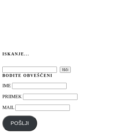
ISKANJE...
Išči
Išči
BODITE OBVEŠČENI
IME
PRIIMEK
MAIL
POŠLJI