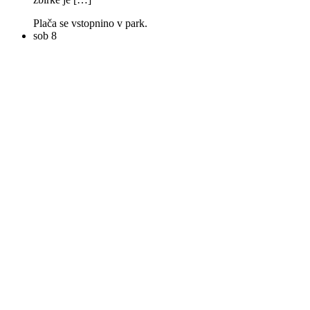
Plača se vstopnino v park.
sob
8