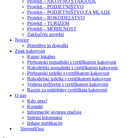
Projekti – AKTIVNO STARANJE
Projekti – PODJETNIŠTVO
Projekti – PODJETNIŠTVO ZA MLADE
Projekti – ROKODELSTVO
Projekti – TURIZEM
Projekti – MOBILNOST
Zaključeni projekti
Novice
Prireditve in dogodki
Znak kakovosti
Kupuj lokalno
Prehranski ponudniki s certifikatom kakovosti
Rokodelski ponudniki s certifikatom kakovosti
Prehranski izdelki s certifikatom kakovosti
Rokodelski izdelki s certifikatom kakovosti
Vodena doživetja s certifikatom kakovosti
Razpis za pridobitev certifikata kakovosti
O nas
Kdo smo?
Kontakt
Informacije javnega značaja
Spletni informator
Izdane publikacije
Slovenščina