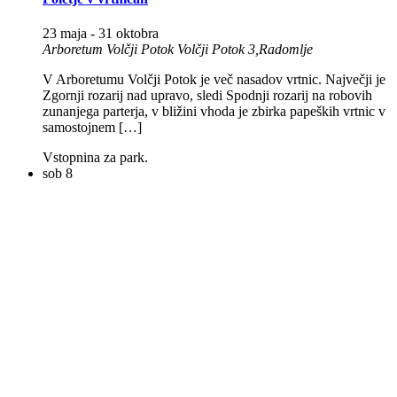
23 maja
-
31 oktobra
Arboretum Volčji Potok
Volčji Potok 3,Radomlje
V Arboretumu Volčji Potok je več nasadov vrtnic. Največji je
Zgornji rozarij nad upravo, sledi Spodnji rozarij na robovih
zunanjega parterja, v bližini vhoda je zbirka papeških vrtnic v
samostojnem […]
Vstopnina za park.
sob
8