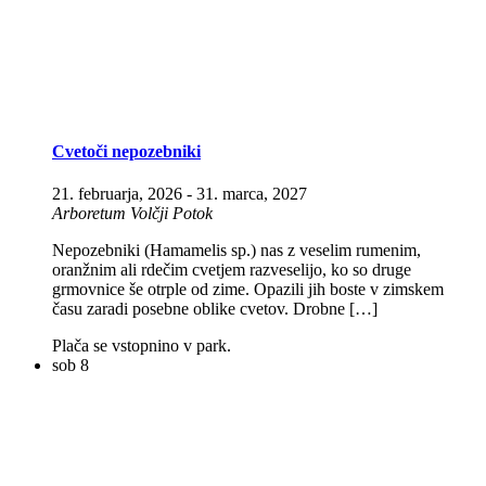
Cvetoči nepozebniki
21. februarja, 2026
-
31. marca, 2027
Arboretum Volčji Potok
Nepozebniki (Hamamelis sp.) nas z veselim rumenim,
oranžnim ali rdečim cvetjem razveselijo, ko so druge
grmovnice še otrple od zime. Opazili jih boste v zimskem
času zaradi posebne oblike cvetov. Drobne […]
Plača se vstopnino v park.
sob
8