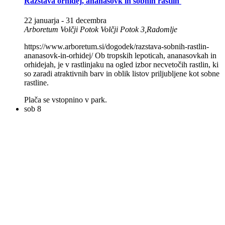
Razstava orhidej, ananasovk in sobnih rastlin
22 januarja
-
31 decembra
Arboretum Volčji Potok
Volčji Potok 3,Radomlje
https://www.arboretum.si/dogodek/razstava-sobnih-rastlin-
ananasovk-in-orhidej/ Ob tropskih lepoticah, ananasovkah in
orhidejah, je v rastlinjaku na ogled izbor necvetočih rastlin, ki
so zaradi atraktivnih barv in oblik listov priljubljene kot sobne
rastline.
Plača se vstopnino v park.
sob
8