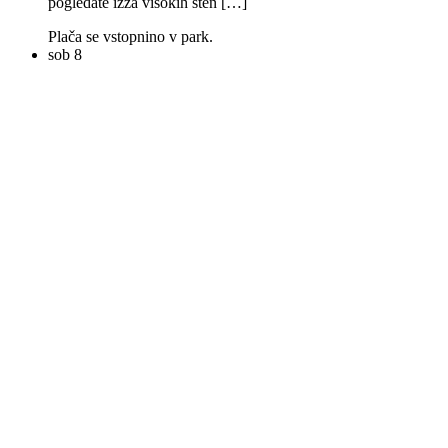
pogledate izza visokih sten […]
Plača se vstopnino v park.
sob
8