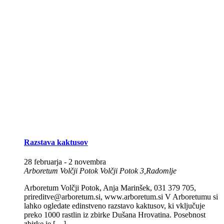
Razstava kaktusov
28 februarja
-
2 novembra
Arboretum Volčji Potok
Volčji Potok 3,Radomlje
Arboretum Volčji Potok, Anja Marinšek, 031 379 705,
prireditve@arboretum.si, www.arboretum.si V Arboretumu si
lahko ogledate edinstveno razstavo kaktusov, ki vključuje
preko 1000 rastlin iz zbirke Dušana Hrovatina. Posebnost
zbirke je […]