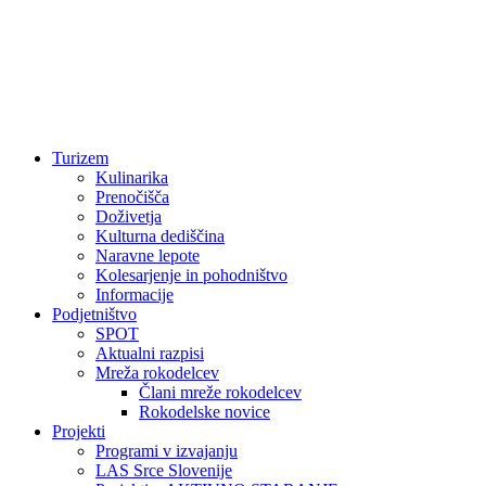
Turizem
Kulinarika
Prenočišča
Doživetja
Kulturna dediščina
Naravne lepote
Kolesarjenje in pohodništvo
Informacije
Podjetništvo
SPOT
Aktualni razpisi
Mreža rokodelcev
Člani mreže rokodelcev
Rokodelske novice
Projekti
Programi v izvajanju
LAS Srce Slovenije