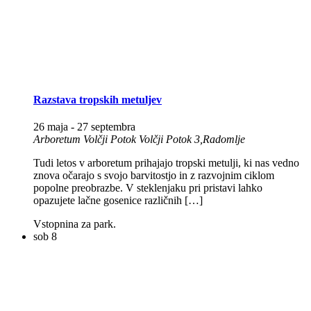
Razstava tropskih metuljev
26 maja
-
27 septembra
Arboretum Volčji Potok
Volčji Potok 3,Radomlje
Tudi letos v arboretum prihajajo tropski metulji, ki nas vedno
znova očarajo s svojo barvitostjo in z razvojnim ciklom
popolne preobrazbe. V steklenjaku pri pristavi lahko
opazujete lačne gosenice različnih […]
Vstopnina za park.
sob
8