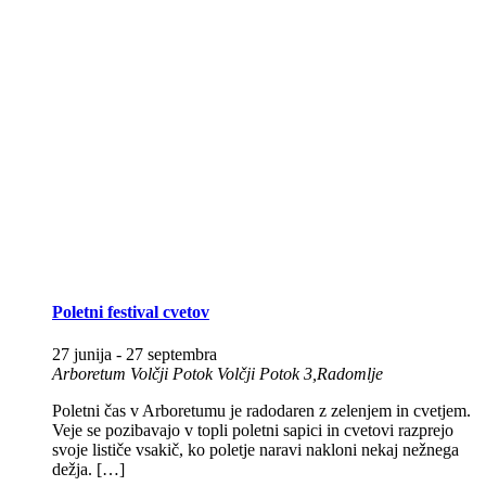
Poletni festival cvetov
27 junija
-
27 septembra
Arboretum Volčji Potok
Volčji Potok 3,Radomlje
Poletni čas v Arboretumu je radodaren z zelenjem in cvetjem.
Veje se pozibavajo v topli poletni sapici in cvetovi razprejo
svoje lističe vsakič, ko poletje naravi nakloni nekaj nežnega
dežja. […]