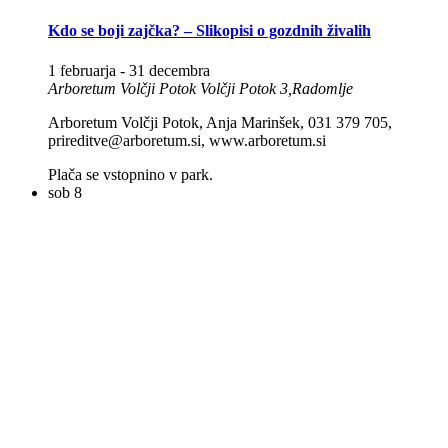
Kdo se boji zajčka? – Slikopisi o gozdnih živalih
1 februarja
-
31 decembra
Arboretum Volčji Potok
Volčji Potok 3,Radomlje
Arboretum Volčji Potok, Anja Marinšek, 031 379 705,
prireditve@arboretum.si, www.arboretum.si
Plača se vstopnino v park.
sob
8