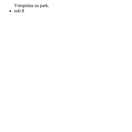
Vstopnina za park.
sob
8